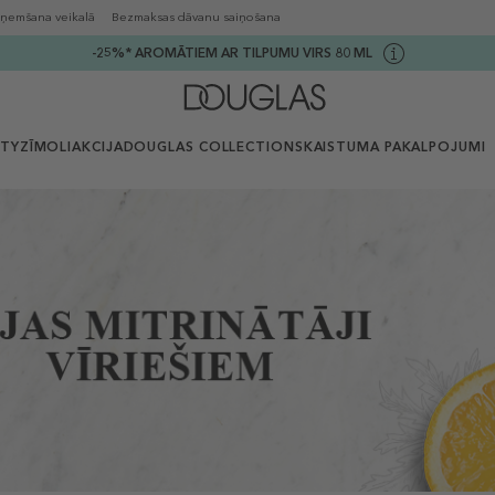
ņemšana veikalā
Bezmaksas dāvanu saiņošana
-25%* AROMĀTIEM AR TILPUMU VIRS 80 ML
UTY
ZĪMOLI
AKCIJA
DOUGLAS COLLECTION
SKAISTUMA PAKALPOJUMI