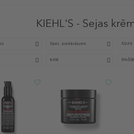
KIEHL'S - Sejas krēm
ps
Spec. piedāvājums
ĀDAS 
KAM
ĪPAŠĪ