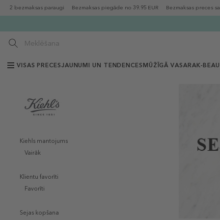
2 bezmaksas paraugi
Bezmaksas piegāde no 39.95 EUR
Bezmaksas preces sa
VISAS PRECES
JAUNUMI UN TENDENCES
MŪŽĪGĀ VASARA
K-BEA
Kiehls mantojums
Vairāk
Klientu favorīti
Favorīti
Sejas kopšana