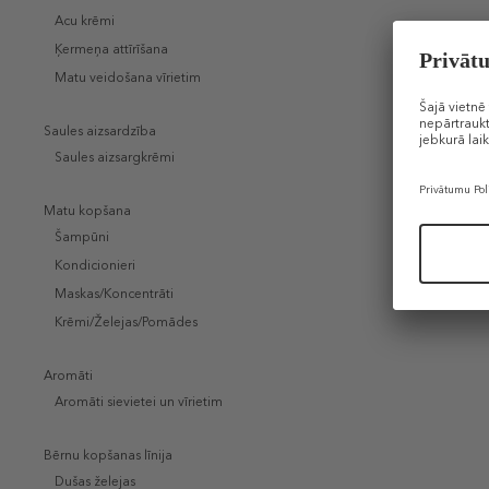
Acu krēmi
KIEHL'S
Ķermeņa attīrīšana
Age Defen
Matu veidošana vīrietim
Pretgrum
vīriešiem
Saules aizsardzība
83 €
Saules aizsargkrēmi
75 ml (1,11 
DĀVANA
Matu kopšana
Šampūni
Kondicionieri
Maskas/Koncentrāti
Krēmi/Želejas/Pomādes
Aromāti
Aromāti sievietei un vīrietim
Bērnu kopšanas līnija
Dušas želejas