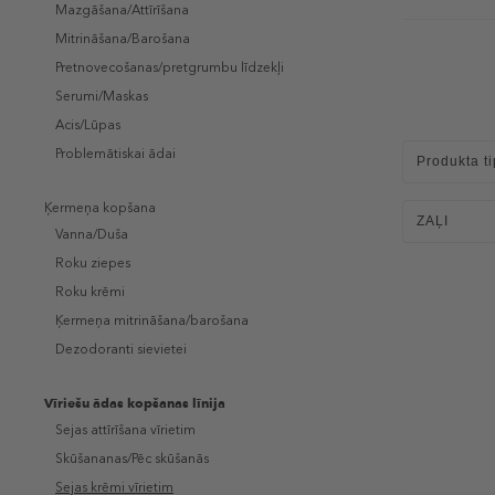
Mazgāšana/Attīrīšana
Mitrināšana/Barošana
Pretnovecošanas/pretgrumbu līdzekļi
Serumi/Maskas
Acis/Lūpas
Problemātiskai ādai
Produkta ti
Ķermeņa kopšana
ZAĻI
Vanna/Duša
Roku ziepes
Roku krēmi
Ķermeņa mitrināšana/barošana
Dezodoranti sievietei
Vīriešu ādas kopšanas līnija
Sejas attīrīšana vīrietim
Skūšananas/Pēc skūšanās
Sejas krēmi vīrietim