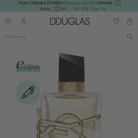
TIKAI E-VEIKALĀ ŠODIEN!
Pirkumiem virs 49 €
DĀVANA
Kods:
MD
0
d
20
h
18
m
59
s