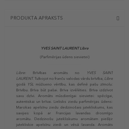
PRODUKTA APRAKSTS
YVES SAINT LAURENT
Libre
(Parfimērijas ūdens sievietei)
Libre:
Brīvības aromāts no
YVES SAINT
LAURENT
. Tulkojot no franču valodas vārdu brīvība,
Libre
godā
YSL
mūžseno vērtību, kas definē pašu zīmolu:
Brīvību. Brīva būt pašai. Brīva izvēlēties. Brīva izdzīvot
savu dzīvi. Aromāts mūsdienīgai sievietei: spēcīgai,
autentiskai un brīvai. Lielisks ziedu parfimērijas ūdens:
Marokas apelsīnu ziedu dedzinošais jutekliskums, kas
savijies kopā ar Francijas lavandas drosmīgo
aromātu. Dedzinošu jutekliskumu aromātam piešķir
jutekliskie apelsīnu ziedi un vēsā lavanda. Aromāts