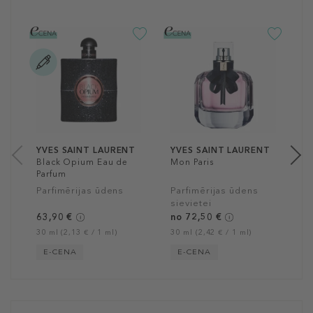
Y
L
P
s
n
30
YVES SAINT LAURENT
YVES SAINT LAURENT
Black Opium Eau de
Mon Paris
Parfum
Parfimērijas ūdens
Parfimērijas ūdens
sievietei
63,90 €
no 72,50 €
30 ml (2,13 € / 1 ml)
30 ml (2,42 € / 1 ml)
E-CENA
E-CENA