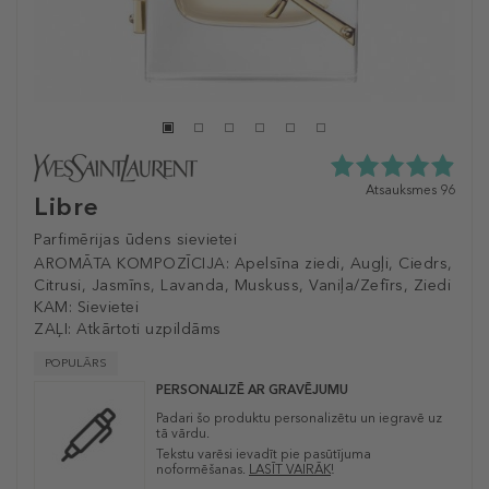
4.9
Atsauksmes 96
Libre
zvaigžņu
no
Parfimērijas ūdens sievietei
5
AROMĀTA KOMPOZĪCIJA:
Apelsīna ziedi, Augļi, Ciedrs,
no
96
Citrusi, Jasmīns, Lavanda, Muskuss, Vaniļa/Zefīrs, Ziedi
atsauksmēm
KAM:
Sievietei
ZAĻI:
Atkārtoti uzpildāms
POPULĀRS
PERSONALIZĒ AR GRAVĒJUMU
Padari šo produktu personalizētu un iegravē uz
tā vārdu.
Tekstu varēsi ievadīt pie pasūtījuma
noformēšanas.
LASĪT VAIRĀK
!