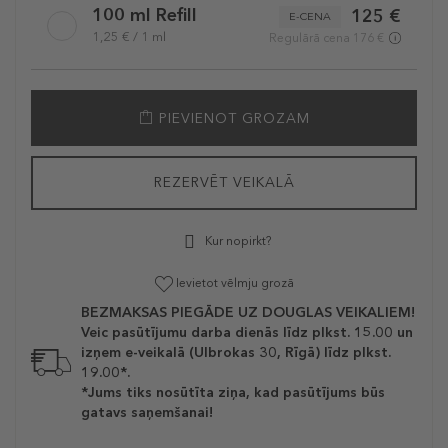
100 ml Refill
125 €
E-CENA
1,25 € / 1 ml
Regulārā cena 176 €
PIEVIENOT GROZAM
REZERVĒT VEIKALĀ
Kur nopirkt?
Ievietot vēlmju grozā
BEZMAKSAS PIEGĀDE UZ DOUGLAS VEIKALIEM!
Veic pasūtījumu darba dienās līdz plkst. 15.00 un
izņem e-veikalā (Ulbrokas 30, Rīgā) līdz plkst.
19.00*.
*Jums tiks nosūtīta ziņa, kad pasūtījums būs
gatavs saņemšanai!