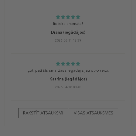
lielisks aromats!
Diana
(iegādājos)
2026-06-11 12:39
Ļoti patī šīs smaržasz iegādājis jau otro reizi.
Katrīna
(iegādājos)
2026-04-30 08:48
RAKSTĪT ATSAUKSMI
VISAS ATSAUKSMES