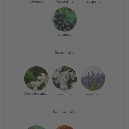
Lavanda
Mandarīns
Petigrains
Upenes
Sirds notis
Apelsīna ziedi
Jasmīns
Lavanda
Pamata notis