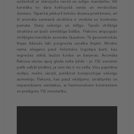
uzdzirkstī ar starojošo neroli un sulīgo mandarīnu. Vēl
karstāku to dara kvēlojošā vaniļa un mirdzošais
dzintars. Tāpat kā jebkurš lielisks dizaina priekšmets, arī
šī aromāta samtainā struktūra ir veidota uz kontrastu
pamata. Starp seksīgo un stilīgo. Tipiski vīrišķīga
struktūra un īpaši sievišķīga būtība. Flakons atspoguļo
vīrišķīgās/sievišķās aromāta šķautnes. Tā ģeometriskās
līnijas līdzinās labi piegriezta uzvalka līnijām. Modes
nama eleganci pauž lielizmēra logotipa burti, kas
iegriežas stiklā, laužot kodus un barjeras. Aromāta
flakona vāciņu apvij gluda zelta ķēde – jo
YSL
sievietei
patīk valkāt ķēdītes, ja vien tās ir no zelta. Visu papildina
ieslīps, melns vāciņš, piešķirot kompozīcijai seksīgu
asimetriju. Flakons, kas pauž vēstījumu: strukturēts un
neparedzams vienlaikus, ar harmoniskiem kontrastiem
un pielāgotu
YSL
meistarību.