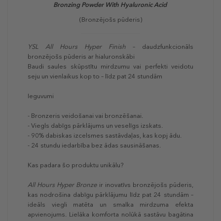
Bronzing Powder With Hyaluronic Acid
(Bronzējošs pūderis)
YSL All Hours Hyper Finish
– daudzfunkcionāls
bronzējošs pūderis ar hialuronskābi
Baudi saules skūpstītu mirdzumu vai perfekti veidotu
seju un vienlaikus kop to – līdz pat 24 stundām
Ieguvumi
- Bronzeris veidošanai vai bronzēšanai.
- Viegls dabīgs pārklājums un veselīgs izskats.
- 90% dabiskas izcelsmes sastāvdaļas, kas kopj ādu.
- 24 stundu iedarbība bez ādas sausināšanas.
Kas padara šo produktu unikālu?
All Hours Hyper Bronze
ir inovatīvs bronzējošs pūderis,
kas nodrošina dabīgu pārklājumu līdz pat 24 stundām –
ideāls viegli matēta un smalka mirdzuma efekta
apvienojums. Lielāka komforta nolūkā sastāvu bagātina