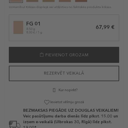
Uzmanību! Krāsas displejā var atšķirties no faktiskās produkta krāsas.
Selected
FG 01
variation
67,99 €
8.50 g
8,00 € / 1 g
PIEVIENOT GROZAM
REZERVĒT VEIKALĀ
Kur nopirkt?
Ievietot vēlmju grozā
BEZMAKSAS PIEGĀDE UZ DOUGLAS VEIKALIEM!
Veic pasūtījumu darba dienās līdz plkst. 15.00 un
izņem e-veikalā (Ulbrokas 30, Rīgā) līdz plkst.
19.00*.