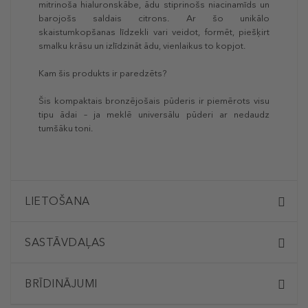
mitrinoša hialuronskābe, ādu stiprinošs niacinamīds un
barojošs saldais citrons. Ar šo unikālo
skaistumkopšanas līdzekli vari veidot, formēt, piešķirt
smalku krāsu un izlīdzināt ādu, vienlaikus to kopjot.
Kam šis produkts ir paredzēts?
Šis kompaktais bronzējošais pūderis ir piemērots visu
tipu ādai – ja meklē universālu pūderi ar nedaudz
tumšāku toni.
LIETOŠANA
SASTĀVDAĻAS
BRĪDINĀJUMI