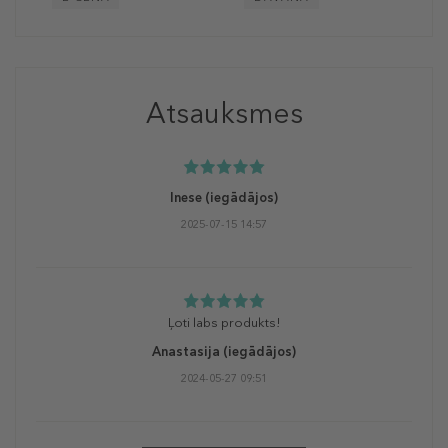
Atsauksmes
Inese
(iegādājos)
2025-07-15 14:57
Ļoti labs produkts!
Anastasija
(iegādājos)
2024-05-27 09:51