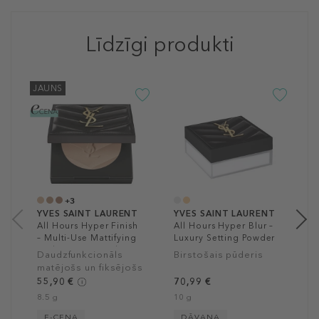
Līdzīgi produkti
JAUNS
Y
T
I
k
3
2
+3
YVES SAINT LAURENT
YVES SAINT LAURENT
All Hours Hyper Finish
All Hours Hyper Blur –
– Multi-Use Mattifying
Luxury Setting Powder
And Setting Powder
Daudzfunkcionāls
Birstošais pūderis
With Hyaluronic Acid
matējošs un fiksējošs
pūderis ar
55,90 €
70,99 €
hialuronskābi
8.5 g
10 g
E-CENA
DĀVANA