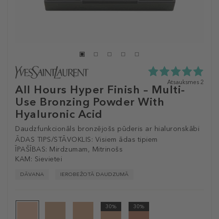
5.0
Atsauksmes 2
All Hours Hyper Finish – Multi-
zvaigžņu
Use Bronzing Powder With
no
5
Hyaluronic Acid
no
2
Daudzfunkcionāls bronzējošs pūderis ar hialuronskābi
atsauksmēm
ĀDAS TIPS/STĀVOKLIS:
Visiem ādas tipiem
ĪPAŠĪBAS:
Mirdzumam, Mitrinošs
KAM:
Sievietei
DĀVANA
IEROBEŽOTĀ DAUDZUMĀ
30%
30%