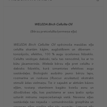
WELEDA Birch Cellulite Oil
(Bērzu pretcelulīta ķermeņa eļļa)
WELEDA Birch Cellulite Oil
spēcinoša masāžas eļļa
celulīta skartām kājām, augšstilbiem un dibenam -
tonizējošs, efektīvs, 100 % augu izcelsmes līdzeklis.
Celulīts veidojas dabiski, taču tas nenozīmē, ka ar to
būtu jāsamierinās.
Weleda
bērzu eļļa pret celulītu ir
dabisks līdzeklis, kurā izmantotas efektīvas augu
sastāvdaļas. Bioloģiski audzēto jauno bērzu lapu,
rozmarīna un ruskusa (
Ruscus aculeatus
) ekstrakti
stimulē ādas vielmaiņu. Tie ir sajaukti ar aktīvām bāzes
eļļām, tostarp vitamīniem bagāto kviešu asnu un
džodžobas eļļu, kas pazīstama ar savu īpašo spēju
uzturēt mitrumu nepieciešamajā vietā. Neviena eļļas
sastāvdaļa nav nejauša — uzmundrinošās greipfrūta un
cipreses eļļas piešķir eļļai tās aromātu. Lietojot eļļu