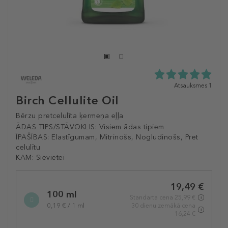
5.0
Atsauksmes 1
zvaigžņu
Birch Cellulite Oil
no
5
Bērzu pretcelulīta ķermeņa eļļa
no
ĀDAS TIPS/STĀVOKLIS:
Visiem ādas tipiem
1
ĪPAŠĪBAS:
Elastīgumam, Mitrinošs, Nogludinošs, Pret
atsauksmēm
celulītu
KAM:
Sievietei
Selected
19,49 €
variation
100 ml
Standarta cena 25,99 €
0,19 € / 1 ml
30 dienu zemākā cena
16,24 €