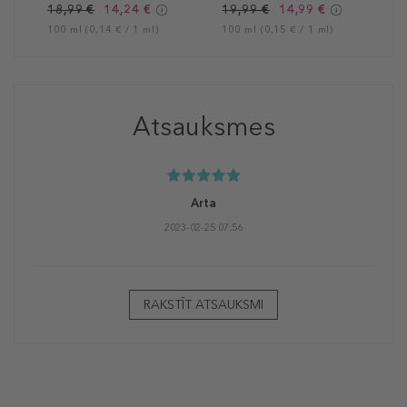
ķermeņa eļļa
eļļa
18,99 €
14,24 €
19,99 €
14,99 €
100 ml (0,14 € / 1 ml)
100 ml (0,15 € / 1 ml)
Atsauksmes
Arta
2023-02-25 07:56
RAKSTĪT ATSAUKSMI