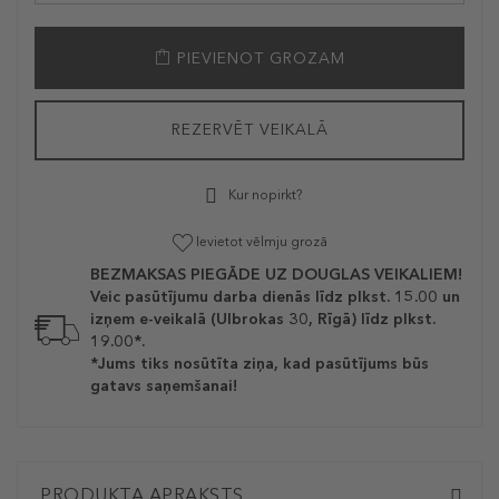
PIEVIENOT GROZAM
REZERVĒT VEIKALĀ
Kur nopirkt?
Ievietot vēlmju grozā
BEZMAKSAS PIEGĀDE UZ DOUGLAS VEIKALIEM!
Veic pasūtījumu darba dienās līdz plkst. 15.00 un
izņem e-veikalā (Ulbrokas 30, Rīgā) līdz plkst.
19.00*.
*Jums tiks nosūtīta ziņa, kad pasūtījums būs
gatavs saņemšanai!
PRODUKTA APRAKSTS