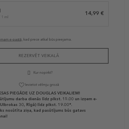
l
14,99 €
/ 1 ml
jumam e-pastā,
kad prece atkal būs pieejama.
REZERVĒT VEIKALĀ
Kur nopirkt?
Ievietot vēlmju grozā
SAS PIEGĀDE UZ DOUGLAS VEIKALIEM!
ūtījumu darba dienās līdz plkst. 15.00 un izņem e-
(Ulbrokas 30, Rīgā) līdz plkst. 19.00*.
ks nosūtīta ziņa, kad pasūtījums būs gatavs
nai!