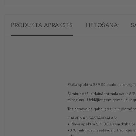
PRODUKTA APRAKSTS
LIETOŠANA
S
Plaša spektra SPF 30 saules aizsarglīd
Šī mitrinošā, zīdainā formula satur 8 %
mirdzumu. Uzklājiet zem grima, lai ieg
Tas nesaveļas gabaliņos un ir piemēro
GALVENĀS SASTĀVDAĻAS:
• Plaša spektra SPF 30 aizsardzība pr
•8 % mitrinošo sastāvdaļu trio, kas s