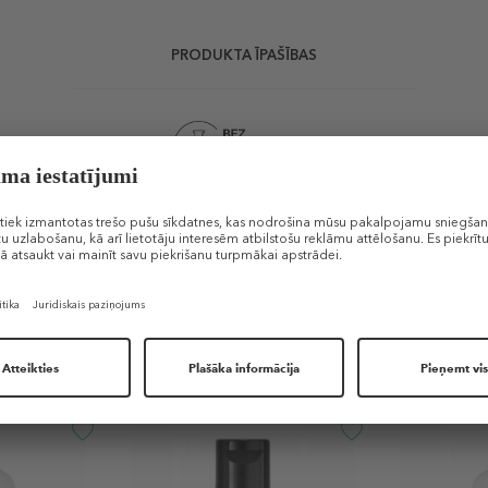
PRODUKTA ĪPAŠĪBAS
Līdzīgi produkti