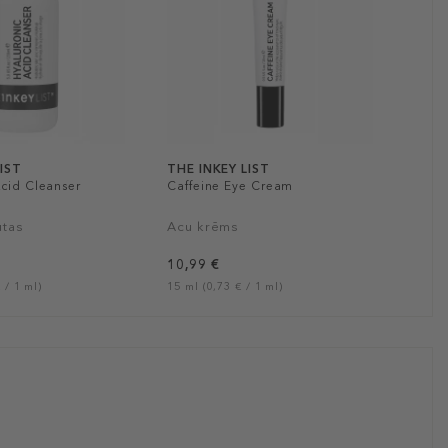
LIST
THE INKEY LIST
Acid Cleanser
Caffeine Eye Cream
utas
Acu krēms
10,99 €
 / 1 ml)
15 ml (0,73 € / 1 ml)