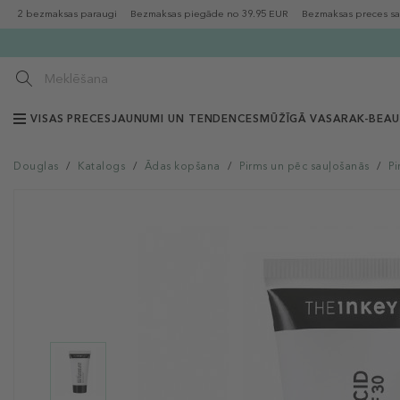
2 bezmaksas paraugi
Bezmaksas piegāde no 39.95 EUR
Bezmaksas preces sa
VISAS PRECES
JAUNUMI UN TENDENCES
MŪŽĪGĀ VASARA
K-BEA
Douglas
/
Katalogs
/
Ādas kopšana
/
Pirms un pēc sauļošanās
/
Pi