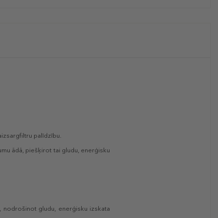
zsargfiltru palīdzību.
rumu ādā, piešķirot tai gludu, enerģisku
u, nodrošinot gludu, enerģisku izskata