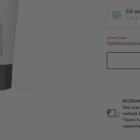
Selected
50 m
variation
0,30 € 
Šobrīd nav
Pieteikties paziņo
BEZMAK
Veic pas
veikalā 
*Jums ti
saņemša