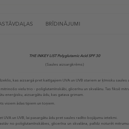
ASTĀVDAĻAS
BRĪDINĀJUMI
THE INKEY LIST Polyglutamic Acid SPF 30
(Saules aizsargkrēms)
zeklis, kas aizsargā pret kaitīgajiem UVA un UVB stariem ar ķīmisku saules ai
 mitrinošo vielu trio – poliglutamīnskābi, glicerīnu un skvalānu. Tas fiksē mit
ūtu enerģisku, aizsargātu ādu, kas gatava grimam.
ts visiem ādas tipiem un toņiem.
et UVA un UVB, lai pasargātu ādu pret saules radīto bojājumu ietekmi.
astāv no poliglutamīnskābes, glicerīna un skvalāna, palīdz noturēt mitrum