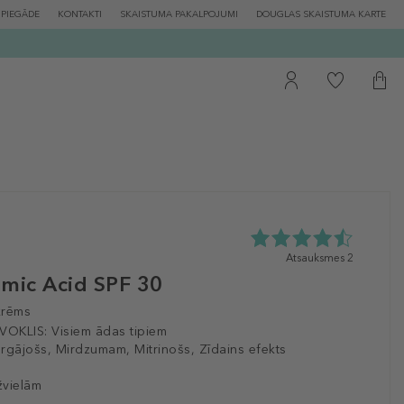
PIEGĀDE
KONTAKTI
SKAISTUMA PAKALPOJUMI
DOUGLAS SKAISTUMA KARTE
4.5
Atsauksmes 2
zvaigžņu
amic Acid SPF 30
no
5
krēms
no
VOKLIS:
Visiem ādas tipiem
2
rgājošs, Mirdzumam, Mitrinošs, Zīdains efekts
atsauksmēm
žvielām