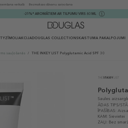
ņemšana veikalā
Bezmaksas dāvanu saiņošana
-25%* AROMĀTIEM AR TILPUMU VIRS 80 ML
UTY
ZĪMOLI
AKCIJA
DOUGLAS COLLECTION
SKAISTUMA PAKALPOJUMI
rms sauļošanās
/
THE INKEY LIST Polyglutamic Acid SPF 30
Polyglut
Saules aizsarg
ĀDAS TIPS/STĀ
ĪPAŠĪBAS:
Aizsa
KAM:
Sievietei
ZAĻI:
Bez smar