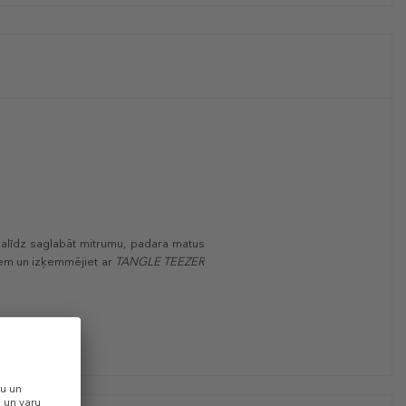
palīdz saglabāt mitrumu, padara matus
tiem un izķemmējiet ar
TANGLE TEEZER