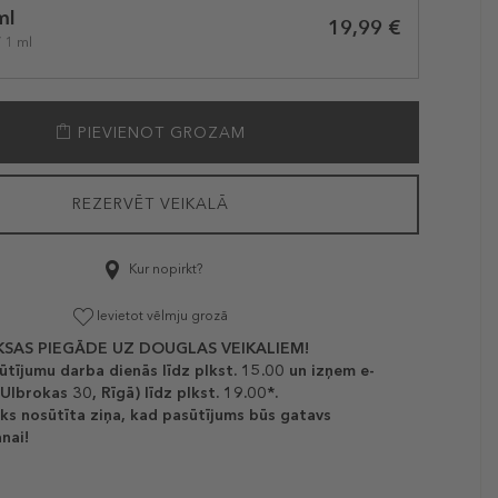
ml
19,99 €
/ 1 ml
PIEVIENOT GROZAM
REZERVĒT VEIKALĀ
Kur nopirkt?
Ievietot vēlmju grozā
SAS PIEGĀDE UZ DOUGLAS VEIKALIEM!
ūtījumu darba dienās līdz plkst. 15.00 un izņem e-
(Ulbrokas 30, Rīgā) līdz plkst. 19.00*.
ks nosūtīta ziņa, kad pasūtījums būs gatavs
nai!