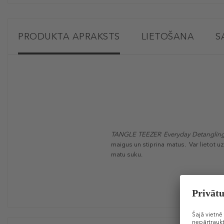
PRODUKTA APRAKSTS
LIETOŠANA
S
TANGLE TEEZER Everyday Detanglin
maigus un stiprina matus. Var lietot u
matu suku.