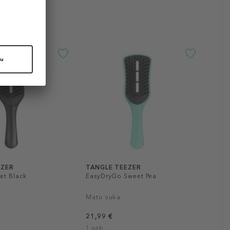
EZER
TANGLE TEEZER
et Black
EasyDryGo Sweet Pea
Matu suka
21,99 €
1 gab.