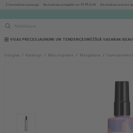
2 bezmaksas paraugi
Bezmaksas piegāde no 39.95 EUR
Bezmaksas preces sa
VISAS PRECES
JAUNUMI UN TENDENCES
MŪŽĪGĀ VASARA
K-BEA
Douglas
/
Katalogs
/
Matu kopšana
/
Mazgāšana
/
Izsmidzināms k