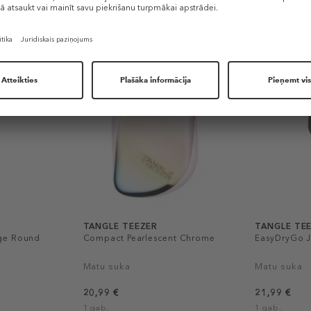
Līdzīgi produkti
TANGLE TEEZER
TANGLE TE
ge Round
Compact Pearlescent Chrome
EasyDryGo J
Matu suka
Matu suka
20,99 €
21,99 €
1 gab.
1 gab.