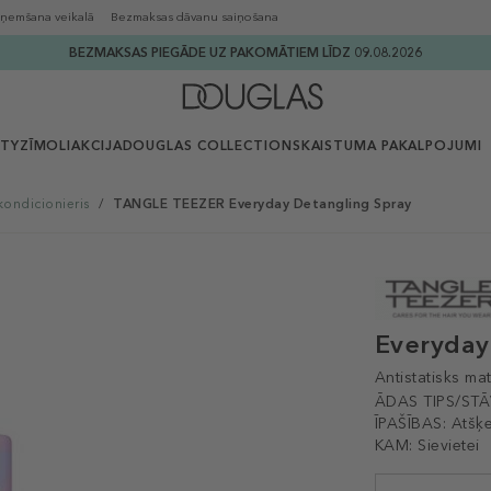
ņemšana veikalā
Bezmaksas dāvanu saiņošana
BEZMAKSAS PIEGĀDE UZ PAKOMĀTIEM LĪDZ 09.08.2026
UTY
ZĪMOLI
AKCIJA
DOUGLAS COLLECTION
SKAISTUMA PAKALPOJUMI
ondicionieris
/
TANGLE TEEZER Everyday Detangling Spray
Everyday
Antistatisks ma
ĀDAS TIPS/STĀ
ĪPAŠĪBAS:
Atšķe
KAM:
Sievietei
Selected