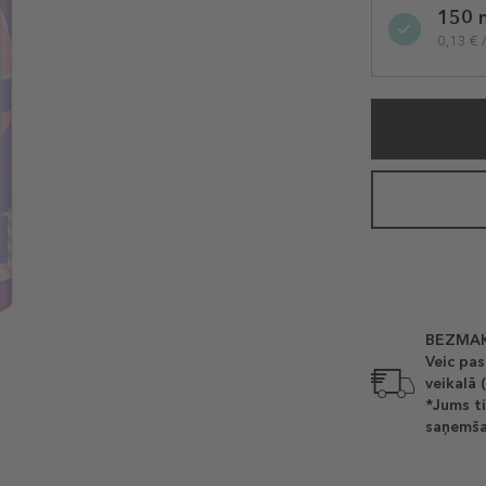
150 
variation
0,13 € 
BEZMAK
Veic pas
veikalā 
*Jums ti
saņemša