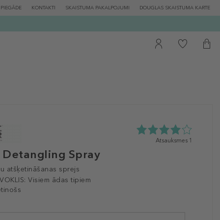
PIEGĀDE
KONTAKTI
SKAISTUMA PAKALPOJUMI
DOUGLAS SKAISTUMA KARTE
4.0
Atsauksmes 1
zvaigžņu
 Detangling Spray
no
5
tu atšķetināšanas sprejs
no
VOKLIS:
Visiem ādas tipiem
1
tinošs
atsauksmēm