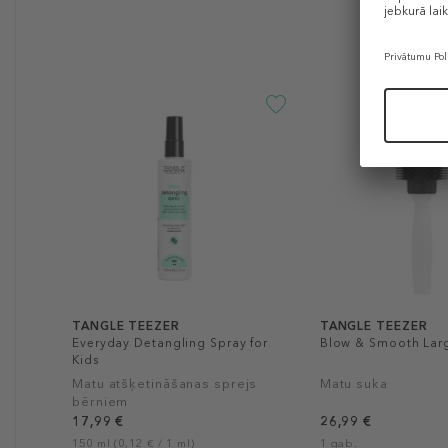
TANGLE TEEZER
TANGLE TEEZER
Everyday Detangling Spray for
Blow & Smooth Lar
Kids
Matu atšķetināšanas sprejs
Matu suka
bērniem
17,99 €
26,99 €
150 ml (0,12 € / 1 ml)
1 gab.