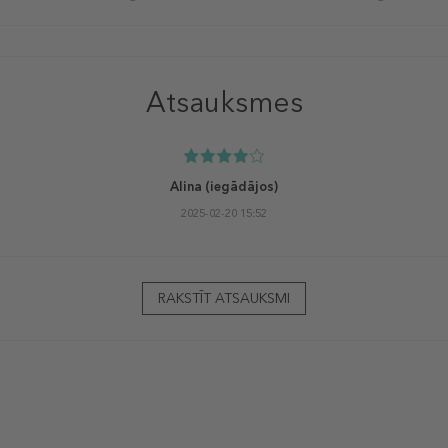
Atsauksmes
Alina
(iegādājos)
2025-02-20 15:52
RAKSTĪT ATSAUKSMI