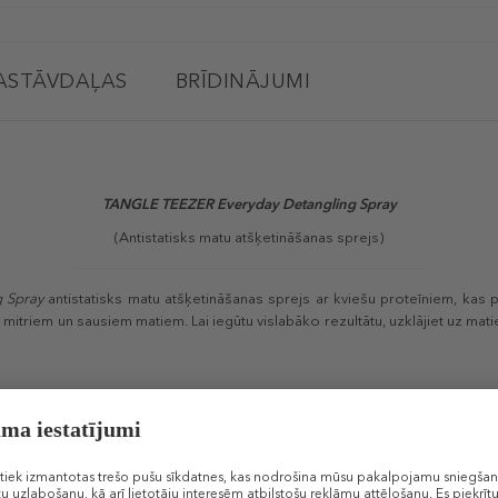
ASTĀVDAĻAS
BRĪDINĀJUMI
TANGLE TEEZER
Everyday Detangling Spray
(Antistatisks matu atšķetināšanas sprejs)
g Spray
antistatisks matu atšķetināšanas sprejs ar kviešu proteīniem, kas 
z mitriem un sausiem matiem. Lai iegūtu vislabāko rezultātu, uzklājiet uz ma