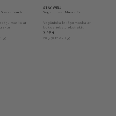
STAY WELL
 Mask - Peach
Vegan Sheet Mask - Coconut
lokšņu maska ar
Vegāniska lokšņu maska ar
traktu
kokosriekstu ekstraktu
2,49 €
 1 g)
20 g (0,12 € / 1 g)