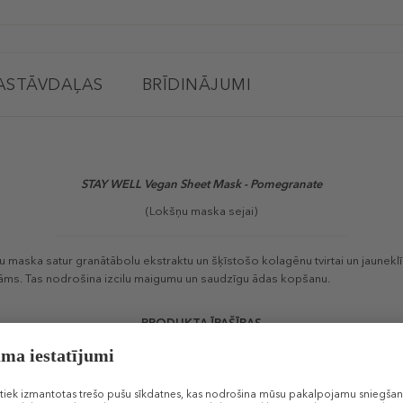
ASTĀVDAĻAS
BRĪDINĀJUMI
STAY WELL Vegan Sheet Mask - Pomegranate
(Lokšņu maska sejai)
 maska satur granātābolu ekstraktu un šķīstošo kolagēnu tvirtai un jauneklī
āms. Tas nodrošina izcilu maigumu un saudzīgu ādas kopšanu.
PRODUKTA ĪPAŠĪBAS