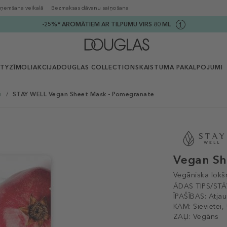
ņemšana veikalā
Bezmaksas dāvanu saiņošana
-25%* AROMĀTIEM AR TILPUMU VIRS 80 ML
UTY
ZĪMOLI
AKCIJA
DOUGLAS COLLECTION
SKAISTUMA PAKALPOJUMI
i
/
STAY WELL Vegan Sheet Mask - Pomegranate
Vegan Sh
Vegāniska lokš
ĀDAS TIPS/STĀ
ĪPAŠĪBAS:
Atja
KAM:
Sievietei,
ZAĻI:
Vegāns