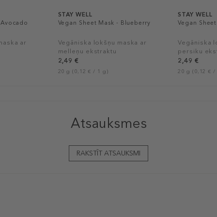
STAY WELL
STAY WELL
- Avocado
Vegan Sheet Mask - Blueberry
Vegan Sheet
maska ar
Vegāniska lokšņu maska ar
Vegāniska 
melleņu ekstraktu
persiku eks
2,49 €
2,49 €
20 g (0,12 € / 1 g)
20 g (0,12 € /
Atsauksmes
RAKSTĪT ATSAUKSMI