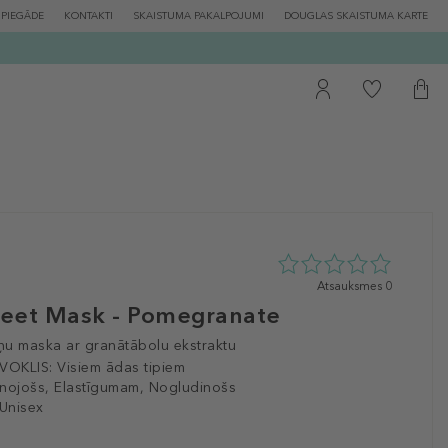
PIEGĀDE
KONTAKTI
SKAISTUMA PAKALPOJUMI
DOUGLAS SKAISTUMA KARTE
0
Atsauksmes 0
zvaigžņu
eet Mask - Pomegranate
no
5
ņu maska ar granātābolu ekstraktu
no
VOKLIS:
Visiem ādas tipiem
0
unojošs, Elastīgumam, Nogludinošs
atsauksmēm
 Unisex