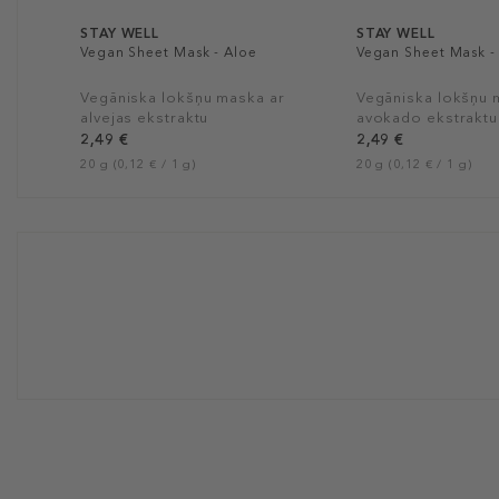
STAY WELL
STAY WELL
Vegan Sheet Mask - Aloe
Vegan Sheet Mask 
Vegāniska lokšņu maska ar
Vegāniska lokšņu 
alvejas ekstraktu
avokado ekstraktu
2,49 €
2,49 €
20 g (0,12 € / 1 g)
20 g (0,12 € / 1 g)