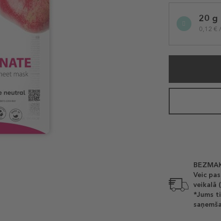
Selected
20 g
variation
0,12 € 
BEZMAK
Veic pas
veikalā 
*Jums ti
saņemša