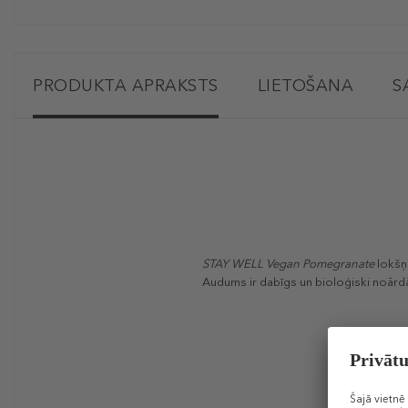
PRODUKTA APRAKSTS
LIETOŠANA
S
STAY WELL Vegan Pomegranate
lokšņu
Audums ir dabīgs un bioloģiski noārd