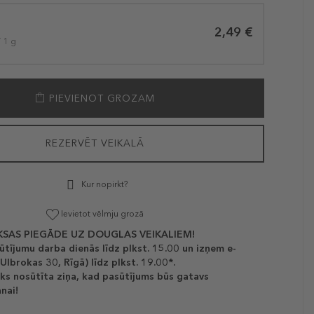
2,49 €
/ 1 g
PIEVIENOT GROZAM
REZERVĒT VEIKALĀ
Kur nopirkt?
Ievietot vēlmju grozā
SAS PIEGĀDE UZ DOUGLAS VEIKALIEM!
ūtījumu darba dienās līdz plkst. 15.00 un izņem e-
(Ulbrokas 30, Rīgā) līdz plkst. 19.00*.
ks nosūtīta ziņa, kad pasūtījums būs gatavs
nai!