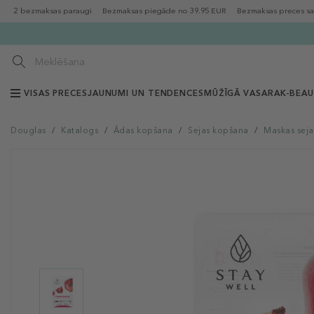
2 bezmaksas paraugi
Bezmaksas piegāde no 39.95 EUR
Bezmaksas preces sa
VISAS PRECES
JAUNUMI UN TENDENCES
MŪŽĪGĀ VASARA
K-BEA
Douglas
/
Katalogs
/
Ādas kopšana
/
Sejas kopšana
/
Maskas seja