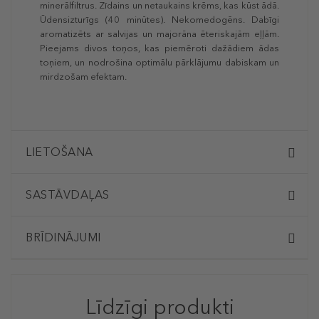
minerālfiltrus. Zīdains un netaukains krēms, kas kūst ādā.
Ūdensizturīgs (40 minūtes). Nekomedogēns. Dabīgi
aromatizēts ar salvijas un majorāna ēteriskajām eļļām.
Pieejams divos toņos, kas piemēroti dažādiem ādas
toņiem, un nodrošina optimālu pārklājumu dabiskam un
mirdzošam efektam.
LIETOŠANA
SASTĀVDAĻAS
BRĪDINĀJUMI
Līdzīgi produkti