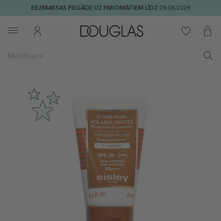
BEZMAKSAS PIEGĀDE UZ PAKOMĀTIEM LĪDZ 09.08.2026