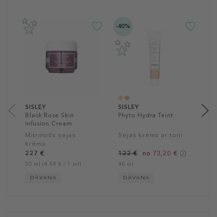
-40%
-3
S
A
A
k
4
50
SISLEY
SISLEY
Black Rose Skin
Phyto Hydra Teint
Infusion Cream
Mitrinošs sejas
Sejas krēms ar toni
krēms
227 €
122 €
no 73,20 €
50 ml (4,54 € / 1 ml)
40 ml
DĀVANA
DĀVANA