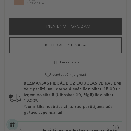
4,63 € / 1 ml
PIEVIENOT GROZAM
REZERVĒT VEIKALĀ
Kur nopirkt?
Ievietot vēlmju grozā
BEZMAKSAS PIEGĀDE UZ DOUGLAS VEIKALIEM!
Veic pasūtījumu darba dienās līdz plkst. 15.00 un
izņem e-veikalā (Ulbrokas 30, Rīgā) līdz plkst.
19.00*.
*Jums tiks nosūtīta ziņa, kad pasūtījums būs
gatavs saņemšanai!
Iegādājies produktus ar zvaigznītes