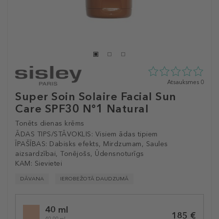
0
Atsauksmes 0
zvaigžņu
Super Soin Solaire Facial Sun
no
Care SPF30 N°1 Natural
5
no
Tonēts dienas krēms
0
atsauksmēm
ĀDAS TIPS/STĀVOKLIS:
Visiem ādas tipiem
ĪPAŠĪBAS:
Dabisks efekts, Mirdzumam, Saules
aizsardzībai, Tonējošs, Ūdensnoturīgs
KAM:
Sievietei
DĀVANA
IEROBEŽOTĀ DAUDZUMĀ
Selected
40 ml
variation
185 €
40.00 ml