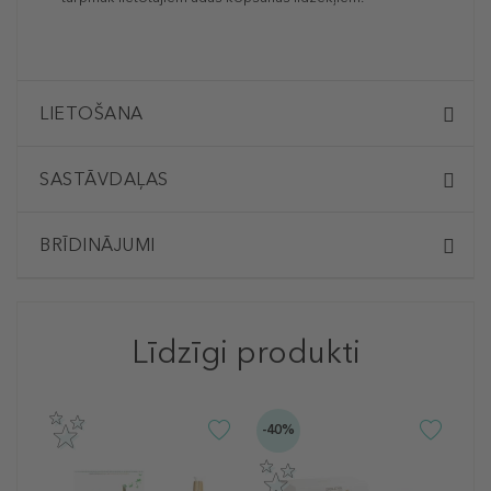
LIETOŠANA
SASTĀVDAĻAS
BRĪDINĀJUMI
Līdzīgi produkti
-40%
-3
S
E