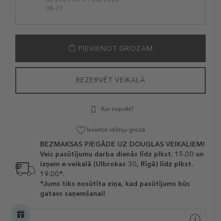
08-31
PIEVIENOT GROZAM
REZERVĒT VEIKALĀ
Kur nopirkt?
Ievietot vēlmju grozā
BEZMAKSAS PIEGĀDE UZ DOUGLAS VEIKALIEM!
Veic pasūtījumu darba dienās līdz plkst. 15.00 un
izņem e-veikalā (Ulbrokas 30, Rīgā) līdz plkst.
19.00*.
*Jums tiks nosūtīta ziņa, kad pasūtījums būs
gatavs saņemšanai!