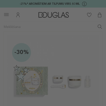
-25%* AROMĀTIEM AR TILPUMU VIRS 80 ML
-30%