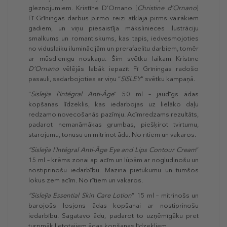
gleznojumiem. Kristīne D’Ornano [
Christine d’Ornano
]
Fī Grīningas darbus pirmo reizi atklāja pirms vairākiem
gadiem, un viņu piesaistīja mākslinieces ilustrāciju
smalkums un romantiskums, kas tapis, iedvesmojoties
no viduslaiku iluminācijām un prerafaelītu darbiem, tomēr
ar mūsdienīgu noskaņu. Šim svētku laikam Kristīne
D’Ornano
vēlējās labāk iepazīt Fī Grīningas radošo
pasauli, sadarbojoties ar viņu “
SISLEY
” svētku kampaņā.
“
Sisleÿa l'Intégral Anti-Âge
” 50 ml – jaudīgs ādas
kopšanas līdzeklis, kas iedarbojas uz lielāko daļu
redzamo novecošanās pazīmju. Acīmredzams rezultāts,
padarot nemanāmākas grumbas, piešķirot tvirtumu,
starojumu, tonusu un mitrinot ādu. No rītiem un vakaros.
“Sisleÿa l'Intégral Anti-Âge Eye and Lips Contour Cream
”
15 ml – krēms zonai ap acīm un lūpām ar nogludinošu un
nostiprinošu iedarbību. Mazina pietūkumu un tumšos
lokus zem acīm. No rītiem un vakaros.
“Sisleÿa Essential Skin Care Lotion
” 15 ml – mitrinošs un
barojošs losjons ādas kopšanai ar nostiprinošu
iedarbību. Sagatavo ādu, padarot to uzņēmīgāku pret
turpmāk lietotajiem ādas kopšanas līdzekļiem.