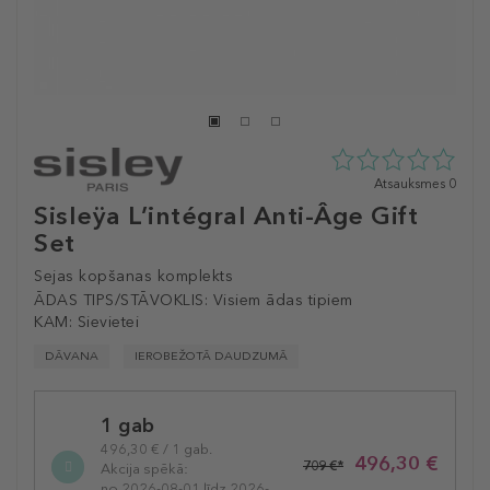
0
Atsauksmes 0
zvaigžņu
Sisleÿa L’intégral Anti-Âge Gift
no
Set
5
no
Sejas kopšanas komplekts
0
atsauksmēm
ĀDAS TIPS/STĀVOKLIS:
Visiem ādas tipiem
KAM:
Sievietei
DĀVANA
IEROBEŽOTĀ DAUDZUMĀ
Selected
1 gab
variation
496,30 € / 1 gab.
496,30 €
709 €*
Akcija spēkā:
no 2026-08-01 līdz 2026-