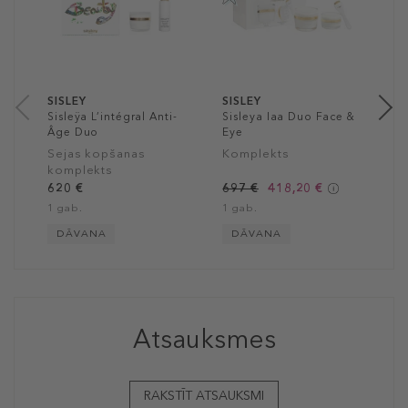
S
k
3
1
SISLEY
SISLEY
Sisleÿa L’intégral Anti-
Sisleya Iaa Duo Face &
Âge Duo
Eye
Sejas kopšanas
Komplekts
komplekts
620 €
697 €
418,20 €
1 gab.
1 gab.
DĀVANA
DĀVANA
Atsauksmes
RAKSTĪT ATSAUKSMI