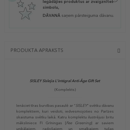
Iegādājies produktus ar zvaigznītes
simbolu,
DĀVANĀ
saņem pārsteiguma dāvanu.
PRODUKTA APRAKSTS
SISLEY Sisleÿa L’intégral Anti-Âge Gift Set
(Komplekts)
Ienāciet tīras burvības pasaulē ar “
SISLEY
” svētku dāvanu
komplektiem, kuri veidoti, iedvesmojoties no Parīzes
skaistuma svētku laikā. Katru komplektu ilustrējusi britu
māksliniece Fī Grīningas [
Fee Greening
] ar saviem
unikālajiem, radošajiem un smalkajiem tušas