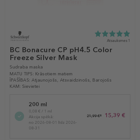
5.0
Atsauksmes 1
zvaigžņu
BC Bonacure CP pH4.5 Color
no
Freeze Silver Mask
5
no
Sudraba maska
1
atsauksmēm
MATU TIPS:
Krāsotiem matiem
ĪPAŠĪBAS:
Atjaunojošs, Atsvaidzinošs, Barojošs
KAM:
Sievietei
Selected
200 ml
variation
0,08 € / 1 ml
15,39 €
21,99 €*
Akcija spēkā:
no 2026-08-01 līdz 2026-
08-31