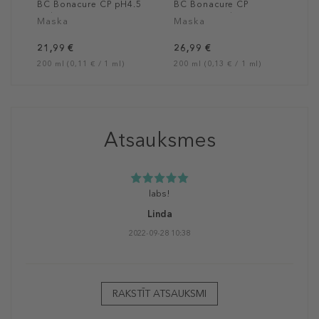
BC Bonacure CP pH4.5
BC Bonacure CP
Color Freeze
Moisture Kick
Maska
Maska
Treatment
Treatment
21,99 €
26,99 €
200 ml (0,11 € / 1 ml)
200 ml (0,13 € / 1 ml)
Atsauksmes
labs!
Linda
2022-09-28 10:38
RAKSTĪT ATSAUKSMI