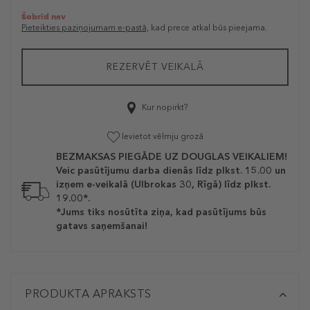
Šobrīd nav
Pieteikties paziņojumam e-pastā,
kad prece atkal būs pieejama.
REZERVĒT VEIKALĀ
Kur nopirkt?
Ievietot vēlmju grozā
BEZMAKSAS PIEGĀDE UZ DOUGLAS VEIKALIEM!
Veic pasūtījumu darba dienās līdz plkst. 15.00 un
izņem e-veikalā (Ulbrokas 30, Rīgā) līdz plkst.
19.00*.
*Jums tiks nosūtīta ziņa, kad pasūtījums būs
gatavs saņemšanai!
PRODUKTA APRAKSTS