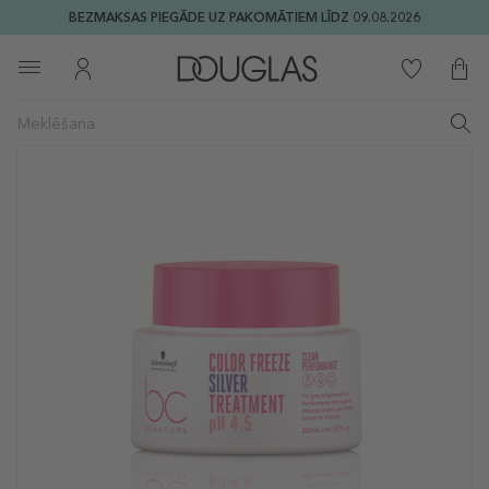
BEZMAKSAS PIEGĀDE UZ PAKOMĀTIEM LĪDZ 09.08.2026