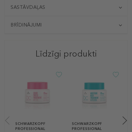
SASTĀVDAĻAS
BRĪDINĀJUMI
Līdzīgi produkti
S
P
B
R
M
T
2
20
SCHWARZKOPF
SCHWARZKOPF
PROFESSIONAL
PROFESSIONAL