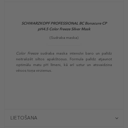
SCHWARZKOPF PROFESSIONAL
BC Bonacure CP
pH4.5 Color Freeze Silver Mask
(Sudraba maska)
Color Freeze
sudraba maska intensīvi baro un palīdz
neitralizēt siltos apakštoņus. Formula palīdz atjaunot
optimālu matu pH līmeni, kā arī uztur un atsvaidzina
vēsos toņa virzienus.
LIETOŠANA