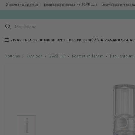
2 bezmaksas paraugi
Bezmaksas piegāde no 39.95 EUR
Bezmaksas preces sa
VISAS PRECES
JAUNUMI UN TENDENCES
MŪŽĪGĀ VASARA
K-BEA
Douglas
/
Katalogs
/
MAKE-UP
/
Kosmētika lūpām
/
Lūpu spīdumi