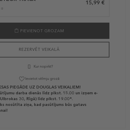
15,99 €
1 g
PIEVIENOT GROZAM
REZERVĒT VEIKALĀ
Kur nopirkt?
Ievietot vēlmju grozā
SAS PIEGĀDE UZ DOUGLAS VEIKALIEM!
ūtījumu darba dienās līdz plkst. 15.00 un izņem e-
(Ulbrokas 30, Rīgā) līdz plkst. 19.00*.
ks nosūtīta ziņa, kad pasūtījums būs gatavs
nai!