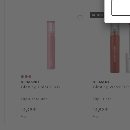
JAUNS
ROM&ND
ROM&ND
Glasting Color Gloss
Glasting Water Tint
Lūpu spīdums
Lūpu tinte
15,99 €
15,99 €
4 g
4 g