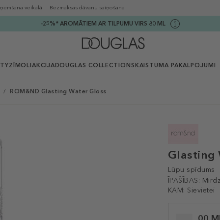
ņemšana veikalā
Bezmaksas dāvanu saiņošana
-25%* AROMĀTIEM AR TILPUMU VIRS 80 ML
UTY
ZĪMOLI
AKCIJA
DOUGLAS COLLECTION
SKAISTUMA PAKALPOJUMI
/
ROM&ND Glasting Water Gloss
Glasting
Lūpu spīdums
ĪPAŠĪBAS:
Mird
KAM:
Sievietei
Selected
00 M