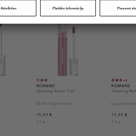
+1
ROM&ND
ROM&ND
Glasting Water Tint
Glasting Me
Šķidrā lūpu krāsa
Lūpu balza
15,99 €
15,99 €
3.5 g
3.5 g