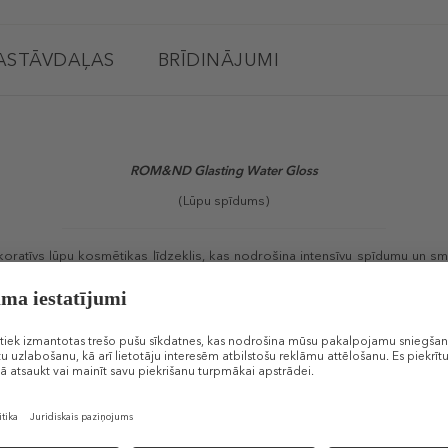
ASTĀVDAĻAS
BRĪDINĀJUMI
ROM&ND Glasting Water Gloss
(Lūpu spīdums)
koratīvs lūpu kosmētikas līdzeklis, kas nodrošina intensīvu spīdumu un smal
un ir lieliski piemērota lietošanai atsevišķi vai kopā ar lūpu krāsu, vai pa
 saldo mandeļu eļļu, kas veicina lūpu komfortu.
Līdzīgi produkti