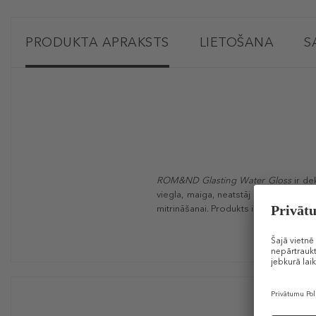
PRODUKTA APRAKSTS
LIETOŠANA
S
ROM&ND Glasting Water Gloss
ir de
viegla, maiga, neatstāj lipīgu sajūtu 
mitrināšanai. Produkts ir bagātināts ar