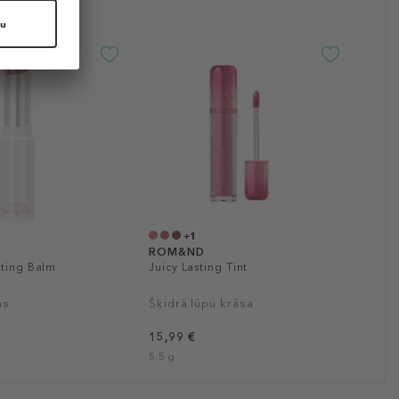
+1
ROM&ND
lting Balm
Juicy Lasting Tint
ms
Šķidrā lūpu krāsa
15,99 €
5.5 g