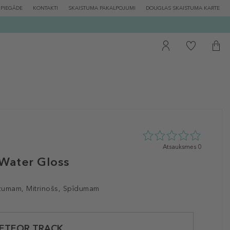
PIEGĀDE
KONTAKTI
SKAISTUMA PAKALPOJUMI
DOUGLAS SKAISTUMA KARTE
0
Atsauksmes 0
zvaigžņu
 Water Gloss
no
5
no
zumam, Mitrinošs, Spīdumam
0
atsauksmēm
ETEOR TRACK