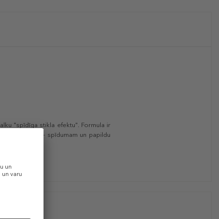
ku "spīdīga stikla efektu". Formula ir
t divām funkcijām - spīdumam un papildu