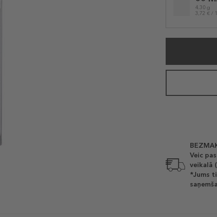
variation
4.30 g
3,72 € / 
BEZMAK
Veic pas
veikalā 
*Jums ti
saņemša