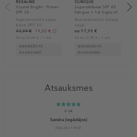
REXALINE
CLINIQUE
Crystal Bright - Primer
Superdefense SPF 40
SPF 30
Fatigue + 1st Signs of
Age Multi-Correcting
Izgaismojoša sejas
Atsvaidzinoša želeja
Gel
bāze SPF 30
sejai
47,99 €
19,20 €
no 57,99 €
30 ml (0,64 € / 1 ml)
30 ml (1,93 € / 1 ml)
IEROBEŽOTĀ
IEROBEŽOTĀ
DAUDZUMĀ
DAUDZUMĀ
Atsauksmes
Ir ok
Sandra
(iegādājos)
2026-06-11 09:41