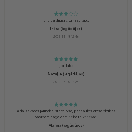
Biju gaidījusi citu rezultātu.
Ināra
(iegādājos)
2025-11-18 12:46
Ļoti labs
Nataļja
(iegādājos)
2025-07-10 14:24
Āda izskatās jaunākā, starojoša, par saules aizsardzības
īpašībām pagaidām nekā teikt nevaru
Marina
(iegādājos)