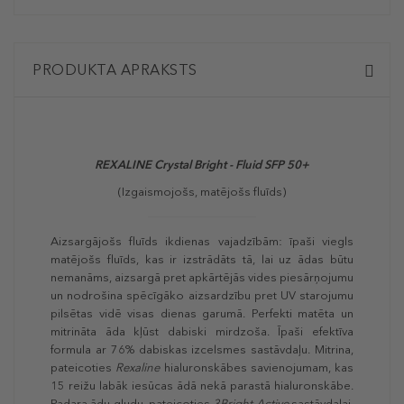
PRODUKTA APRAKSTS
REXALINE Crystal Bright - Fluid SFP 50+
(Izgaismojošs, matējošs fluīds)
Aizsargājošs fluīds ikdienas vajadzībām: īpaši viegls
matējošs fluīds, kas ir izstrādāts tā, lai uz ādas būtu
nemanāms, aizsargā pret apkārtējās vides piesārņojumu
un nodrošina spēcīgāko aizsardzību pret UV starojumu
pilsētas vidē visas dienas garumā. Perfekti matēta un
mitrināta āda kļūst dabiski mirdzoša. Īpaši efektīva
formula ar 76% dabiskas izcelsmes sastāvdaļu. Mitrina,
pateicoties
Rexaline
hialuronskābes savienojumam, kas
15 reižu labāk iesūcas ādā nekā parastā hialuronskābe.
Padara ādu gludu, pateicoties
3Bright Active
sastāvdaļai,