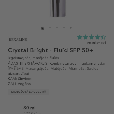
4.5
Atsauksmes 4
zvaigžņu
Crystal Bright - Fluid SFP 50+
no
5
Izgaismojošs, matējošs fluīds
no
ĀDAS TIPS/STĀVOKLIS:
Kombinētai ādai, Taukainai ādai
4
ĪPAŠĪBAS:
Aizsargājošs, Matējošs, Mitrinošs, Saules
atsauksmēm
aizsardzībai
KAM:
Sievietei
ZAĻI:
Vegāns
IEROBEŽOTĀ DAUDZUMĀ
Selected
30 ml
variation
0,77 € / 1 ml