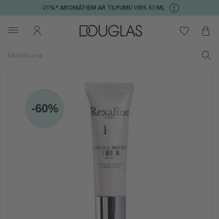
-25%* AROMĀTIEM AR TILPUMU VIRS 80 ML
-60%