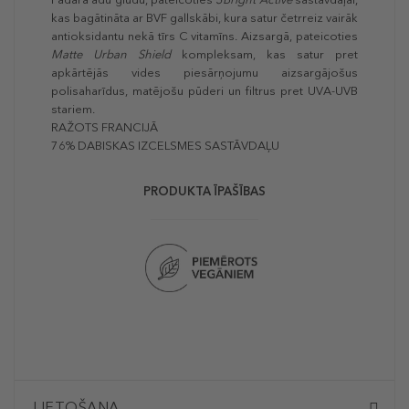
kas bagātināta ar BVF gallskābi, kura satur četrreiz vairāk
antioksidantu nekā tīrs C vitamīns. Aizsargā, pateicoties
Matte Urban Shield
kompleksam, kas satur pret
apkārtējās vides piesārņojumu aizsargājošus
polisaharīdus, matējošu pūderi un filtrus pret UVA-UVB
stariem.
RAŽOTS FRANCIJĀ
76% DABISKAS IZCELSMES SASTĀVDAĻU
PRODUKTA ĪPAŠĪBAS
LIETOŠANA