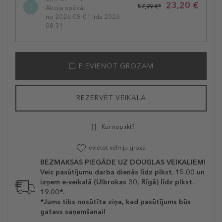
23,20 €
57,99 €*
Akcija spēkā:
no 2026-08-01 līdz 2026-
08-31
PIEVIENOT GROZAM
REZERVĒT VEIKALĀ
Kur nopirkt?
Ievietot vēlmju grozā
BEZMAKSAS PIEGĀDE UZ DOUGLAS VEIKALIEM!
Veic pasūtījumu darba dienās līdz plkst. 15.00 un
izņem e-veikalā (Ulbrokas 30, Rīgā) līdz plkst.
19.00*.
*Jums tiks nosūtīta ziņa, kad pasūtījums būs
gatavs saņemšanai!