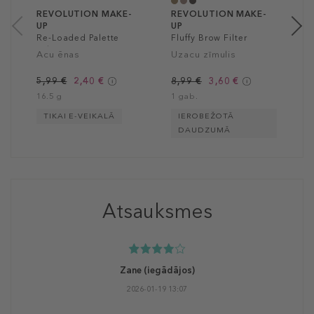
REVOLUTION MAKE-
REVOLUTION MAKE-
UP
UP
Re-Loaded Palette
Fluffy Brow Filter
Velvet Rose
Acu ēnas
Uzacu zīmulis
5,99 €
2,40 €
8,99 €
3,60 €
16.5 g
1 gab.
TIKAI E-VEIKALĀ
IEROBEŽOTĀ
DAUDZUMĀ
Atsauksmes
Zane
(iegādājos)
2026-01-19 13:07