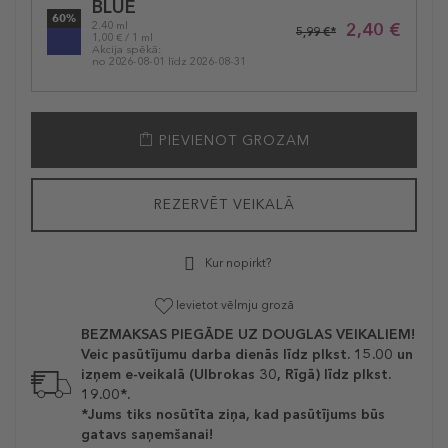
BLUE
variation
60%
2,40 €
2.40 ml
5,99 €*
1,00 € / 1 ml
Akcija spēkā:
no 2026-08-01 līdz 2026-08-31
PIEVIENOT GROZAM
REZERVĒT VEIKALĀ
Kur nopirkt?
Ievietot vēlmju grozā
BEZMAKSAS PIEGĀDE UZ DOUGLAS VEIKALIEM!
Veic pasūtījumu darba dienās līdz plkst. 15.00 un
izņem e-veikalā (Ulbrokas 30, Rīgā) līdz plkst.
19.00*.
*Jums tiks nosūtīta ziņa, kad pasūtījums būs
gatavs saņemšanai!