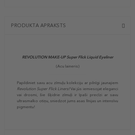
PRODUKTA APRAKSTS
REVOLUTION MAKE-UP Super Flick Liquid Eyeliner
(Acu laineris)
Papildiniet savu acu zīmuļu kolekciju ar pilnīgi jaunajiem
Revolution Super Flick Liners!
Vai jūs iemiesojat eleganci
vai drosmi, šie šķidrie zīmuļi ir īpaši precīzi ar savu
ultrasmalko otiņu, sniedzot jums asas līnijas un intensīvu
pigmentu!