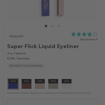
3.8
Atsauksmes 4
zvaigžņu
Super Flick Liquid Eyeliner
no
5
Acu laineris
no
KAM:
Sievietei
4
atsauksmēm
IEROBEŽOTĀ DAUDZUMĀ
60%
60%
60%
60%
60%
Uzmanību! Krāsas displejā var atšķirties no faktiskās produkta krāsas.
Selected