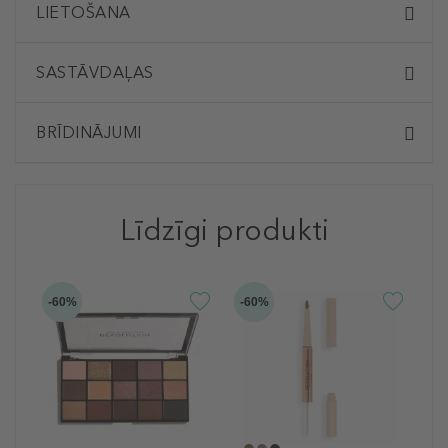
LIETOŠANA
SASTĀVDAĻAS
BRĪDINĀJUMI
Līdzīgi produkti
-60%
-60%
-6
R
U
S
S
U
8
1