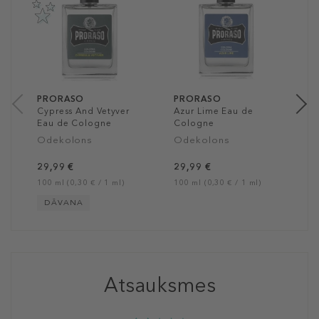
S
E
S
m
e
n
50
PRORASO
PRORASO
Cypress And Vetyver
Azur Lime Eau de
Eau de Cologne
Cologne
Odekolons
Odekolons
29,99 €
29,99 €
100 ml (0,30 € / 1 ml)
100 ml (0,30 € / 1 ml)
DĀVANA
Atsauksmes