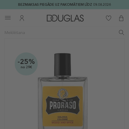
BEZMAKSAS PIEGĀDE UZ PAKOMĀTIEM LĪDZ 09.08.2026
-25%
no 29€