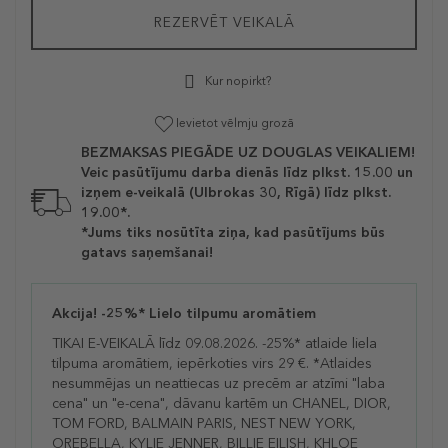
REZERVĒT VEIKALĀ
Kur nopirkt?
Ievietot vēlmju grozā
BEZMAKSAS PIEGĀDE UZ DOUGLAS VEIKALIEM!
Veic pasūtījumu darba dienās līdz plkst. 15.00 un
izņem e-veikalā (Ulbrokas 30, Rīgā) līdz plkst.
19.00*.
*Jums tiks nosūtīta ziņa, kad pasūtījums būs
gatavs saņemšanai!
Akcija! -25%* Lielo tilpumu aromātiem
TIKAI E-VEIKALĀ līdz 09.08.2026. -25%* atlaide liela
tilpuma aromātiem, iepērkoties virs 29 €. *Atlaides
nesummējas un neattiecas uz precēm ar atzīmi "laba
cena" un "e-cena", dāvanu kartēm un CHANEL, DIOR,
TOM FORD, BALMAIN PARIS, NEST NEW YORK,
OREBELLA, KYLIE JENNER, BILLIE EILISH, KHLOE