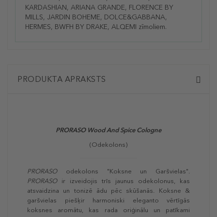
KARDASHIAN, ARIANA GRANDE, FLORENCE BY
MILLS, JARDIN BOHEME, DOLCE&GABBANA,
HERMES, BWFH BY DRAKE, ALQEMI zīmoliem.
PRODUKTA APRAKSTS
PRORASO Wood And Spice Cologne
(Odekolons)
PRORASO
odekolons "Koksne un Garšvielas".
PRORASO
ir izveidojis trīs jaunus odekolonus, kas
atsvaidzina un tonizē ādu pēc skūšanās. Koksne &
garšvielas piešķir harmoniski eleganto vērtīgās
koksnes aromātu, kas rada oriģinālu un patīkami