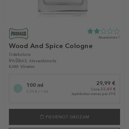
2.0
Atsauksmes 1
zvaigžņu
Wood And Spice Cologne
no
5
Odekolons
no
ĪPAŠĪBAS:
Atsvaidzinošs
1
KAM:
Vīrietim
atsauksmēm
Selected
29,99 €
variation
100 ml
22,49 €
Cena
0,30 € / 1 ml
Iepērkoties vismaz par 29 €
PIEVIENOT GROZAM