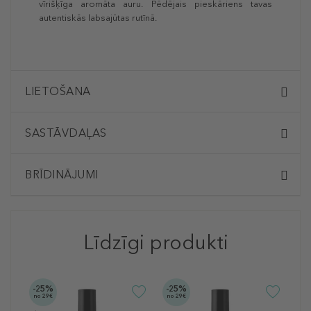
vīrišķīga aromāta auru. Pēdējais pieskāriens tavas
autentiskās labsajūtas rutīnā.
LIETOŠANA
SASTĀVDAĻAS
BRĪDINĀJUMI
Līdzīgi produkti
-25%
-25%
no 29€
no 29€
P