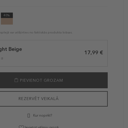
40%
plejā var atšķirties no faktiskās produkta krāsas.
ght Beige
17,99 €
1 g
PIEVIENOT GROZAM
REZERVĒT VEIKALĀ
Kur nopirkt?
Ievietot vēlmju grozā