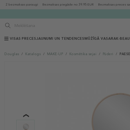
2 bezmaksas paraugi
Bezmaksas piegāde no 39.95 EUR
Bezmaksas preces sa
VISAS PRECES
JAUNUMI UN TENDENCES
MŪŽĪGĀ VASARA
K-BEA
Douglas
/
Katalogs
/
MAKE-UP
/
Kosmētika sejai
/
Pūderi
/
PAESE