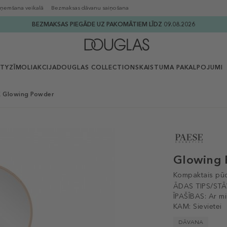
ņemšana veikalā
Bezmaksas dāvanu saiņošana
BEZMAKSAS PIEGĀDE UZ PAKOMĀTIEM LĪDZ 09.08.2026
UTY
ZĪMOLI
AKCIJA
DOUGLAS COLLECTION
SKAISTUMA PAKALPOJUMI
 Glowing Powder
Glowing
Kompaktais pūd
ĀDAS TIPS/STĀ
ĪPAŠĪBAS:
Ar m
KAM:
Sievietei
DĀVANA