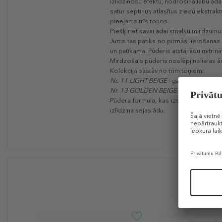
izlīdzinošu efektu, nodrošina labu āda
satur septiņus atlasītus ziedu ekstrak
pieejams trīs toņos
Piešķiriet savai ādai smalku mirdzumu
Jums tas patiks no pirmās lietošanas 
un patīkama. Pūderis atstāj ādu mitrinā
Mirdzošais pūderis noslēpj nelielas ā
Kolekcija sastāv no trim toņiem:
Nr. 11 LIGHT BEIGE
- gaiši bēšs neitrāl
Nr. 13 GOLDEN BEIGE
- zeltaini bēšs
Pūdera formula, kas izstrādāta mūsu la
izlīdzina sejas ādu.