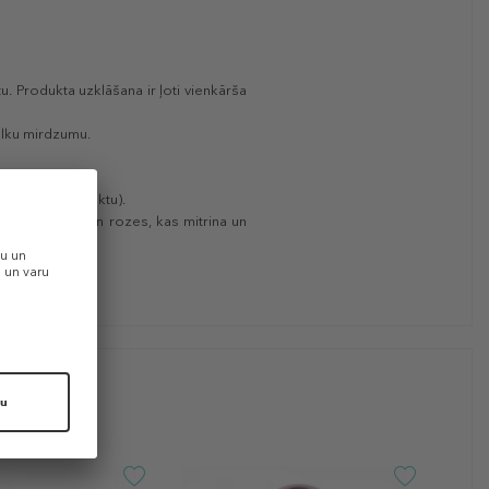
. Produkta uzklāšana ir ļoti vienkārša
alku mirdzumu.
itrālā tonī.
nās iedeguma efektu).
ndas, plūškoka un rozes, kas mitrina un