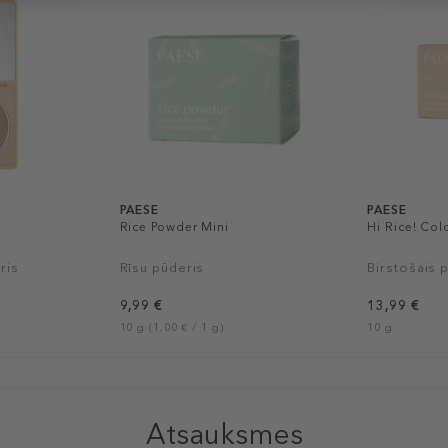
PAESE
PAESE
Rice Powder Mini
Hi Rice! Co
ris
Rīsu pūderis
Birstošais 
9,99 €
13,99 €
10 g (1,00 € / 1 g)
10 g
Atsauksmes