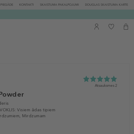
PIEGĀDE
KONTAKTI
SKAISTUMA PAKALPOJUMI
DOUGLAS SKAISTUMA KARTE
5.0
Atsauksmes 2
zvaigžņu
 Powder
no
5
eris
no
VOKLIS:
Visiem ādas tipiem
2
irdzumiem, Mirdzumam
atsauksmēm