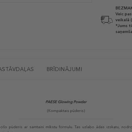
BEZMAK
Veic pas
veikalā 
*Jums ti
saņemša
ASTĀVDAĻAS
BRĪDINĀJUMI
PAESE Glowing Powder
(
Kompaktais pūderis
)
zošs pūderis ar samtaini mīkstu formulu. Tas uzlabo ādas izskatu, nod