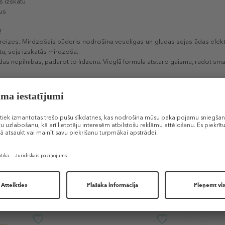
s izskatu
tus
!
reizes. Mirdzošais pūderis nodrošina veselīgas un gludas sejas ādas efektu
tu, seja izskatās mirdzoša.
das nepilnības, padarot to līdzenu. Vieglā formula atstaro gaismu, radot sm
ā tonī, lieliski piemērots gaišai ādai.
Nr. 12 NATURAL BEIGE
- dabīgs bēšs ne
 siltā tonī, tumšai ādai (gaišai ādai to var izmantot kā bronzeri, kas nodroši
boratorijā, satur 7 ziedu ekstraktus: jasmīnu, peoniju, ķiršu, neroli, lava
Līdzīgi produkti