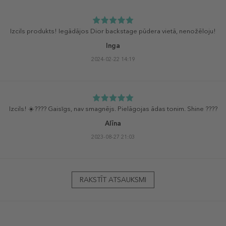
Izcils produkts! Iegādājos Dior backstage pūdera vietā, nenožēloju!
Inga
2024-02-22 14:19
Izcils! ☀️???? Gaisīgs, nav smagnējs. Pielāgojas ādas tonim. Shine ????
Alīna
2023-08-27 21:03
RAKSTĪT ATSAUKSMI