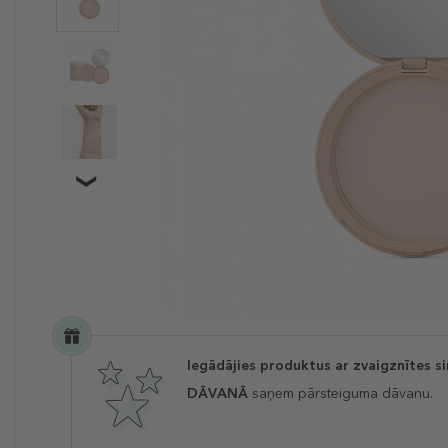
Iegādājies produktus ar zvaigznītes s
DĀVANĀ
saņem pārsteiguma dāvanu.