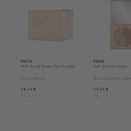
PAESE
PAESE
Puff Cloud Under Eye Powder
Self Glow Bronzer
Acu pūderis
Bronzējošais pūde
14,99 €
19,99 €
5.3 g
6 g