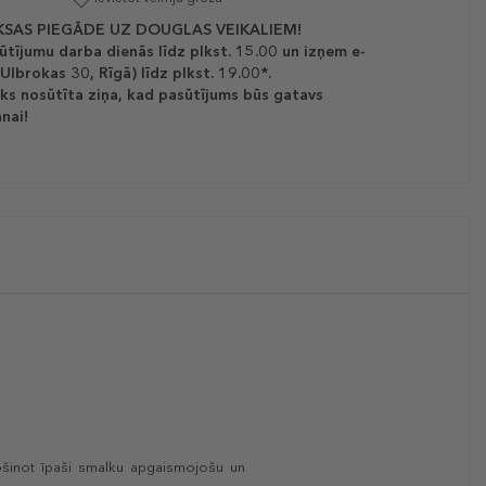
SAS PIEGĀDE UZ DOUGLAS VEIKALIEM!
ūtījumu darba dienās līdz plkst. 15.00 un izņem e-
(Ulbrokas 30, Rīgā) līdz plkst. 19.00*.
ks nosūtīta ziņa, kad pasūtījums būs gatavs
nai!
rošinot īpaši smalku apgaismojošu un