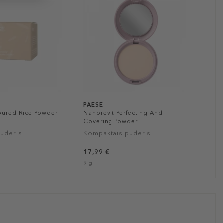
PAESE
loured Rice Powder
Nanorevit Perfecting And
Covering Powder
pūderis
Kompaktais pūderis
17,99 €
9 g