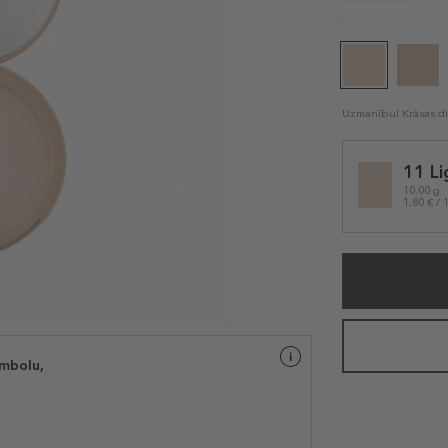
Uzmanību! Krāsas dis
Selected
11 Li
variation
10.00 g
1,80 € / 
imbolu,