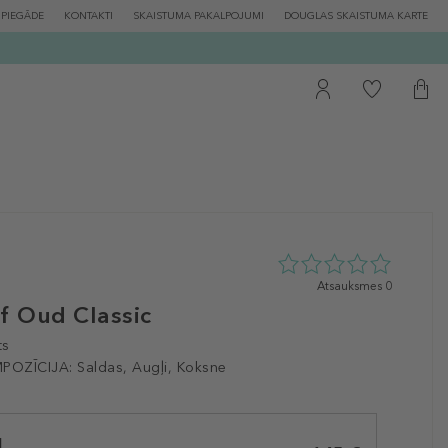
PIEGĀDE
KONTAKTI
SKAISTUMA PAKALPOJUMI
DOUGLAS SKAISTUMA KARTE
0
Atsauksmes 0
zvaigžņu
f Oud Classic
no
5
ts
no
POZĪCIJA:
Saldas, Augļi, Koksne
0
atsauksmēm
l