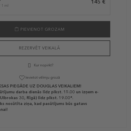
145 €
/ 1 ml
PIEVIENOT GROZAM
REZERVĒT VEIKALĀ
Kur nopirkt?
Ievietot vēlmju grozā
SAS PIEGĀDE UZ DOUGLAS VEIKALIEM!
ūtījumu darba dienās līdz plkst. 15.00 un izņem e-
(Ulbrokas 30, Rīgā) līdz plkst. 19.00*.
ks nosūtīta ziņa, kad pasūtījums būs gatavs
nai!