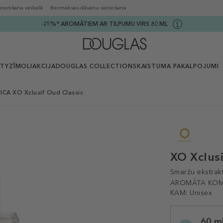
ņemšana veikalā
Bezmaksas dāvanu saiņošana
-25%* AROMĀTIEM AR TILPUMU VIRS 80 ML
UTY
ZĪMOLI
AKCIJA
DOUGLAS COLLECTION
SKAISTUMA PAKALPOJUMI
CA XO Xclusif Oud Classic
XO Xclusi
Smaržu ekstrak
AROMĀTA KOM
KAM:
Unisex
Selected
60 m