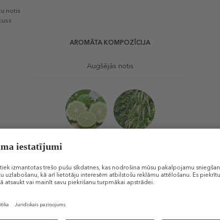
u notis
kuss
AROMĀTA KOMPOZĪCIJA
Augšējās notis
Bergamote
Zaļās notis
Sirds notis