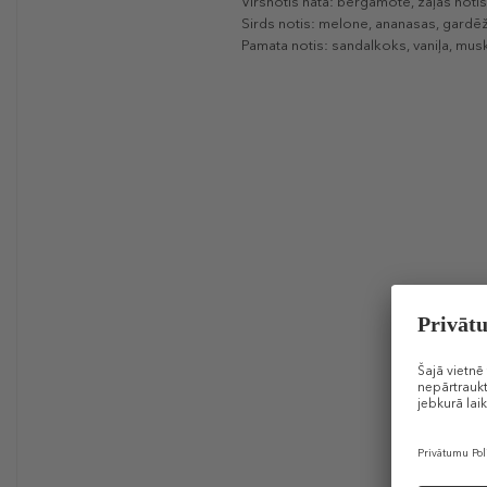
Virsnotis nata: bergamote, zaļās notis
Sirds notis: melone, ananasas, gardēž
Pamata notis: sandalkoks, vaniļa, mus