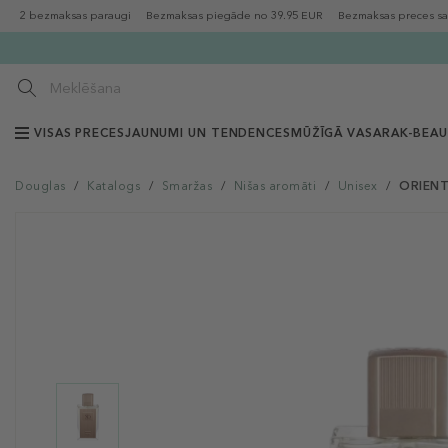
2 bezmaksas paraugi
Bezmaksas piegāde no 39.95 EUR
Bezmaksas preces sa
VISAS PRECES
JAUNUMI UN TENDENCES
MŪŽĪGĀ VASARA
K-BEA
Douglas
/
Katalogs
/
Smaržas
/
Nišas aromāti
/
Unisex
/
ORIENTI