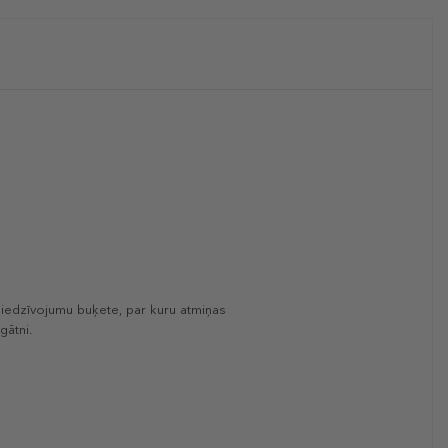
piedzīvojumu buķete, par kuru atmiņas
gātni.