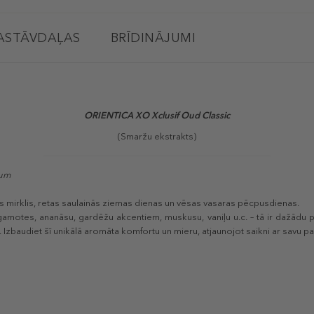
ASTĀVDAĻAS
BRĪDINĀJUMI
ORIENTICA XO Xclusif Oud Classic
(Smaržu ekstrakts)
fum
s mirklis, retas saulainās ziemas dienas un vēsas vasaras pēcpusdienas.
amotes, ananāsu, gardēžu akcentiem, muskusu, vaniļu u.c. – tā ir dažādu 
Izbaudiet šī unikālā aromāta komfortu un mieru, atjaunojot saikni ar savu pa