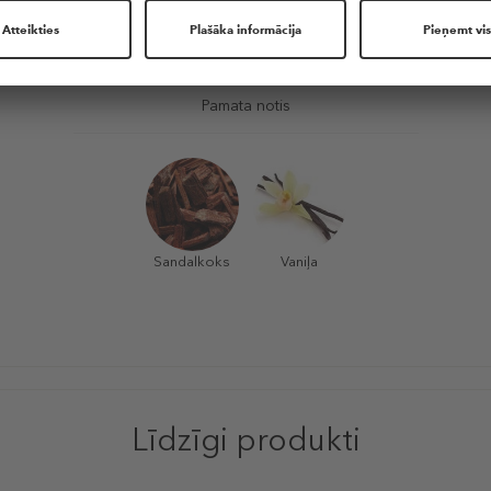
Ananass
Melone
Pamata notis
Sandalkoks
Vaniļa
Līdzīgi produkti