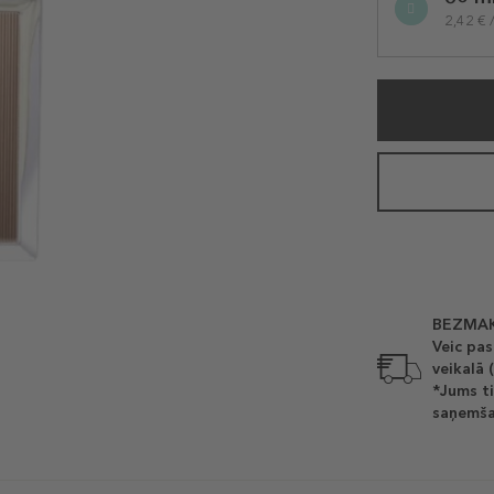
variation
2,42 € 
BEZMAK
Veic pas
veikalā 
*Jums ti
saņemša