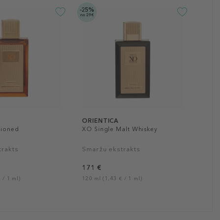
-25%
no 29€
ORIENTICA
hioned
XO Single Malt Whiskey
trakts
Smaržu ekstrakts
171 €
 / 1 ml)
120 ml (1,43 € / 1 ml)