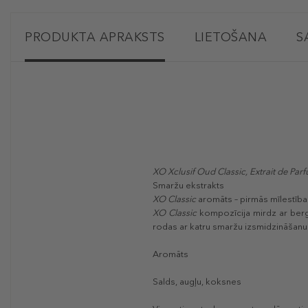
PRODUKTA APRAKSTS
LIETOŠANA
S
XO Xclusif Oud Classic, Extrait de Par
Smaržu ekstrakts
XO Classic
aromāts – pirmās mīlestība
XO Classic
kompozīcija mirdz ar berg
rodas ar katru smaržu izsmidzināšanu. 
Aromāts
Salds, augļu, koksnes