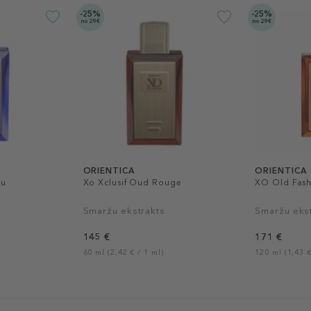
-25%
-25%
no 29€
no 29€
ORIENTICA
ORIENTICA
eu
Xo Xclusif Oud Rouge
XO Old Fas
Smaržu ekstrakts
Smaržu eks
145 €
171 €
60 ml (2,42 € / 1 ml)
120 ml (1,43 €