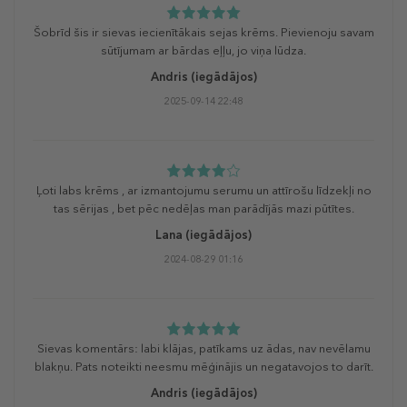
Šobrīd šis ir sievas iecienītākais sejas krēms. Pievienoju savam
sūtījumam ar bārdas eļļu, jo viņa lūdza.
Andris
(iegādājos)
2025-09-14 22:48
Ļoti labs krēms , ar izmantojumu serumu un attīrošu līdzekļi no
tas sērijas , bet pēc nedēļas man parādījās mazi pūtītes.
Lana
(iegādājos)
2024-08-29 01:16
Sievas komentārs: labi klājas, patīkams uz ādas, nav nevēlamu
blakņu. Pats noteikti neesmu mēģinājis un negatavojos to darīt.
Andris
(iegādājos)