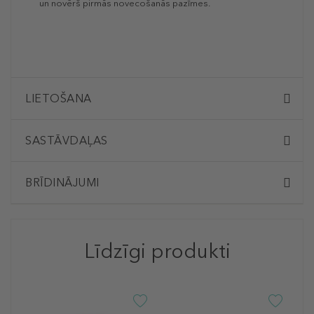
un novērš pirmās novecošanās pazīmes.
LIETOŠANA
SASTĀVDAĻAS
BRĪDINĀJUMI
Līdzīgi produkti
-5
O