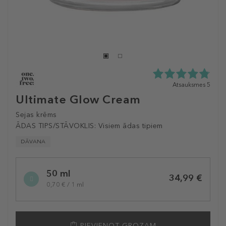
4.8
Atsauksmes 5
zvaigžņu
Ultimate Glow Cream
no
5
Sejas krēms
no
ĀDAS TIPS/STĀVOKLIS:
Visiem ādas tipiem
5
atsauksmēm
DĀVANA
Selected
50 ml
variation
34,99 €
0,70 € / 1 ml
PIEVIENOT GROZAM