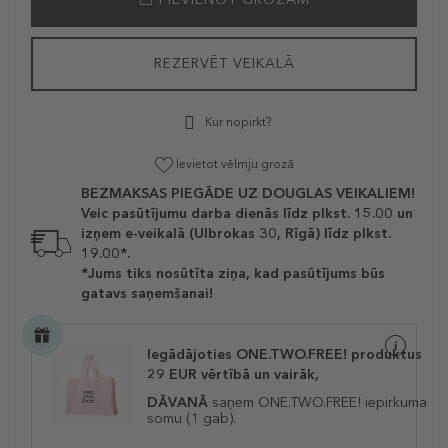
REZERVĒT VEIKALĀ
Kur nopirkt?
Ievietot vēlmju grozā
BEZMAKSAS PIEGĀDE UZ DOUGLAS VEIKALIEM!
Veic pasūtījumu darba dienās līdz plkst. 15.00 un
izņem e-veikalā (Ulbrokas 30, Rīgā) līdz plkst.
19.00*.
*Jums tiks nosūtīta ziņa, kad pasūtījums būs
gatavs saņemšanai!
Iegādājoties ONE.TWO.FREE! produktus
29 EUR vērtībā un vairāk,
DĀVANĀ
saņem ONE.TWO.FREE! iepirkuma
somu (1 gab).