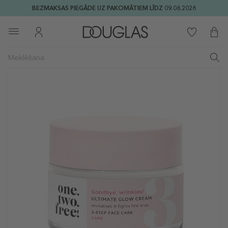
BEZMAKSAS PIEGĀDE UZ PAKOMĀTIEM LĪDZ 09.08.2026