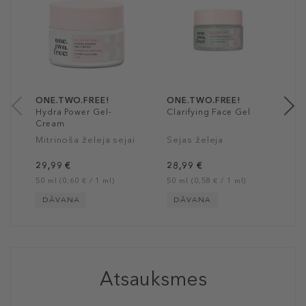
L
H
F
B
2
3
ONE.TWO.FREE!
ONE.TWO.FREE!
Hydra Power Gel-
Clarifying Face Gel
Cream
Mitrinoša želeja sejai
Sejas želeja
29,99 €
28,99 €
50 ml (0,60 € / 1 ml)
50 ml (0,58 € / 1 ml)
DĀVANA
DĀVANA
Atsauksmes