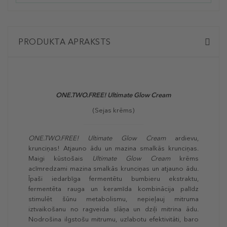
PRODUKTA APRAKSTS
ONE.TWO.FREE! Ultimate Glow Cream
(Sejas krēms)
ONE.TWO.FREE! Ultimate Glow Cream
ardievu,
krunciņas! Atjauno ādu un mazina smalkās krunciņas.
Maigi kūstošais
Ultimate Glow Cream
krēms
acīmredzami mazina smalkās krunciņas un atjauno ādu.
Īpaši iedarbīga fermentētu bumbieru ekstraktu,
fermentēta rauga un keramīda kombinācija palīdz
stimulēt šūnu metabolismu, nepieļauj mitruma
iztvaikošanu no ragveida slāņa un dziļi mitrina ādu.
Nodrošina ilgstošu mitrumu, uzlabotu efektivitāti, baro