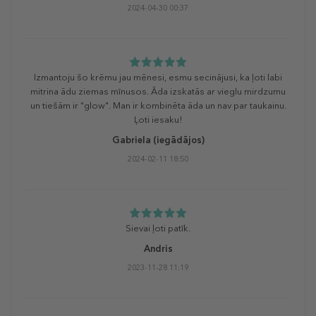
2024-04-30 00:37
Izmantoju šo krēmu jau mēnesi, esmu secinājusi, ka ļoti labi
mitrina ādu ziemas mīnusos. Āda izskatās ar vieglu mirdzumu
un tiešām ir "glow". Man ir kombinēta āda un nav par taukainu.
Ļoti iesaku!
Gabriela
(iegādājos)
2024-02-11 18:50
Sievai ļoti patīk.
Andris
2023-11-28 11:19