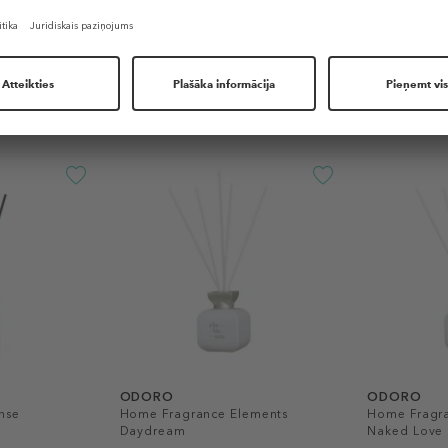
Līdzīgi produkti
ODORO
ODORO
nse
Home Fragrance Elements
Home Fragr
Daydream
Naked Love