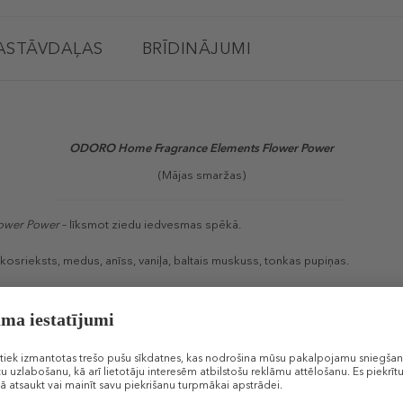
ASTĀVDAĻAS
BRĪDINĀJUMI
ODORO Home Fragrance Elements Flower Power
(Mājas smaržas)
ower Power
– līksmot ziedu iedvesmas spēkā.
kosrieksts, medus, anīss, vaniļa, baltais muskuss, tonkas pupiņas.
 radīta, lai piepildītu jūsu dzīvi ar jums tuviem elementiem, ko sniedz šī sm
un piepildījumu, kas atspoguļo un papildina. Visi šie elementi atklāj jūs p
ums.