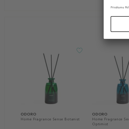
ODORO
ODORO
Home Fragrance Sense Botanist
Home Fragrance Se
Optimist