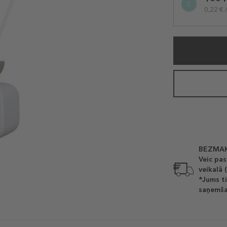
variation
0,22 € 
BEZMAK
Veic pas
veikalā 
*Jums ti
saņemša