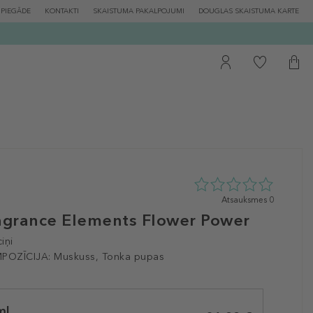
PIEGĀDE
KONTAKTI
SKAISTUMA PAKALPOJUMI
DOUGLAS SKAISTUMA KARTE
0
Atsauksmes 0
zvaigžņu
grance Elements Flower Power
no
5
iņi
no
POZĪCIJA:
Muskuss, Tonka pupas
0
atsauksmēm
ml