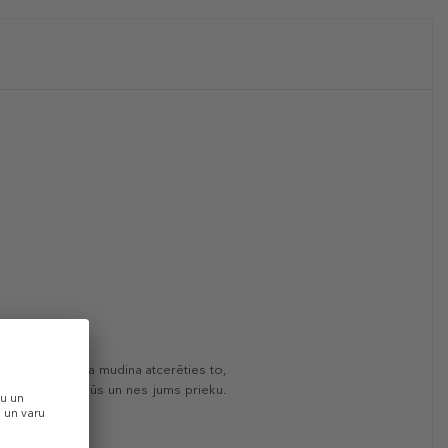
arža. Šī kolekcija mudina atcerēties to,
ārējiem, apņem jūs un nes jums prieku.