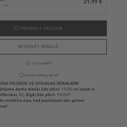
21,99 €
/ 1 ml
PIEVIENOT GROZAM
REZERVĒT VEIKALĀ
Kur nopirkt?
Ievietot vēlmju grozā
SAS PIEGĀDE UZ DOUGLAS VEIKALIEM!
ūtījumu darba dienās līdz plkst. 15.00 un izņem e-
(Ulbrokas 30, Rīgā) līdz plkst. 19.00*.
ks nosūtīta ziņa, kad pasūtījums būs gatavs
nai!