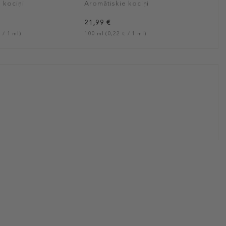
 kociņi
Aromātiskie kociņi
21,99 €
 / 1 ml)
100 ml (0,22 € / 1 ml)