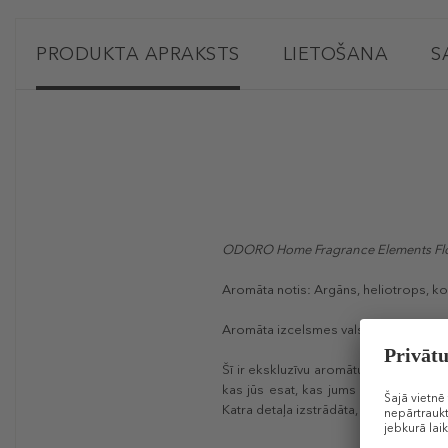
PRODUKTA APRAKSTS
LIETOŠANA
S
ODORO Home Fragrance Elements Fl
Aromāta notis: Argāns, heliotrops, ko
Aromāta izcelsmes valsts – Francija.
Šī ir ekskluzīvu aromātu kolekcija, kas
kas jūs esat, kas jums sniedz prieku 
Katra detaļa izstrādāta, domājot par j