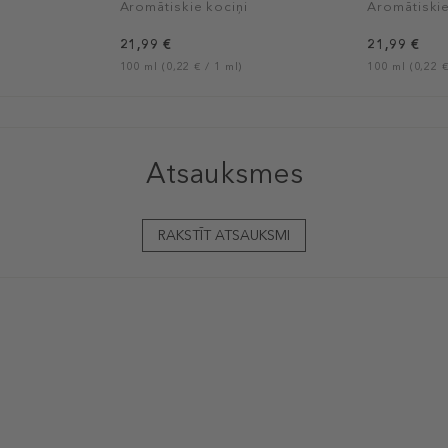
Aromātiskie kociņi
Aromātiskie
21,99 €
21,99 €
100 ml (0,22 € / 1 ml)
100 ml (0,22 €
Atsauksmes
RAKSTĪT ATSAUKSMI