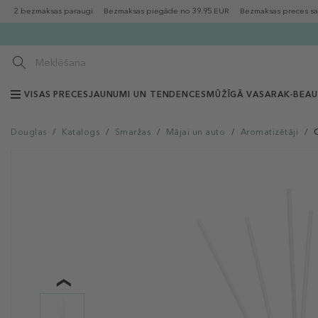
2 bezmaksas paraugi
Bezmaksas piegāde no 39.95 EUR
Bezmaksas preces sa
VISAS PRECES
JAUNUMI UN TENDENCES
MŪŽĪGĀ VASARA
K-BEA
Douglas
/
Katalogs
/
Smaržas
/
Mājai un auto
/
Aromatizētāji
/