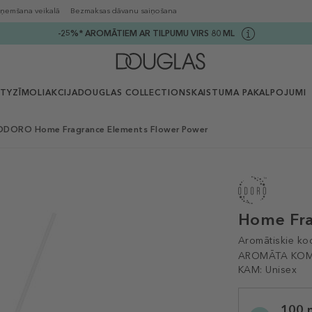
ņemšana veikalā
Bezmaksas dāvanu saiņošana
-25%* AROMĀTIEM AR TILPUMU VIRS 80 ML
UTY
ZĪMOLI
AKCIJA
DOUGLAS COLLECTION
SKAISTUMA PAKALPOJUMI
ODORO Home Fragrance Elements Flower Power
Home Fra
Aromātiskie koc
AROMĀTA KOM
KAM:
Unisex
Selected
100 