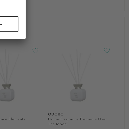
ODORO
ance Elements
Home Fragrance Elements Over
The Moon