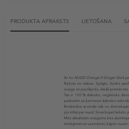
PRODUKTA APRAKSTS
LIETOŠANA
S
Ar šo
NUUD Orange X Ginger Stick
ju
Ražots no dabas. Spilgts, dzidrs apel
svaigs un pacilājošs, ideāli piemērot
Tas ir 100 % dabisks, vegānisks dezod
padusēm un ķermeņa dabisko mikrob
Botāniskie aromāti nāk no ēteriskajām
jūs mīlat par nuud. Smaržojiet lieliski, 
Mēs atbalstām svaigumu bez alumīnija,
Izmēģiniet un uzzināsiet, kāpēc nuud