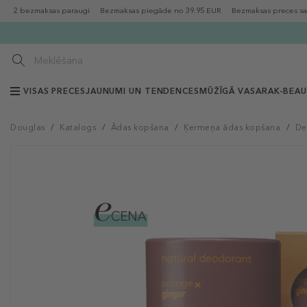
2 bezmaksas paraugi
Bezmaksas piegāde no 39.95 EUR
Bezmaksas preces sa
VISAS PRECES
JAUNUMI UN TENDENCES
MŪŽĪGĀ VASARA
K-BEA
Douglas
/
Katalogs
/
Ādas kopšana
/
Ķermeņa ādas kopšana
/
De