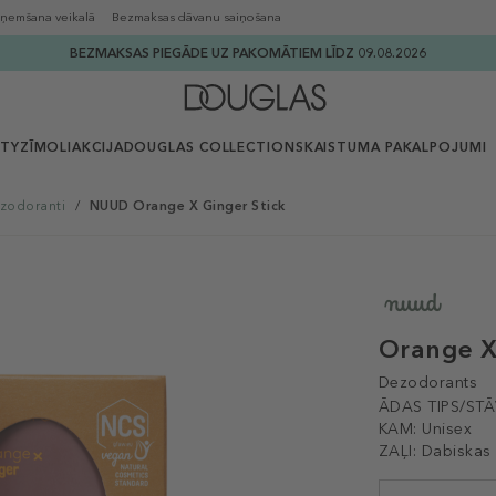
ņemšana veikalā
Bezmaksas dāvanu saiņošana
BEZMAKSAS PIEGĀDE UZ PAKOMĀTIEM LĪDZ 09.08.2026
UTY
ZĪMOLI
AKCIJA
DOUGLAS COLLECTION
SKAISTUMA PAKALPOJUMI
zodoranti
/
NUUD Orange X Ginger Stick
Orange X
Dezodorants
ĀDAS TIPS/STĀ
KAM:
Unisex
ZAĻI:
Dabiskas 
Selected