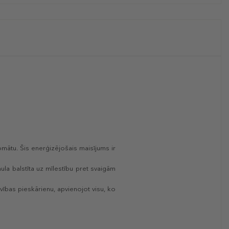
omātu. Šis enerģizējošais maisījums ir
ula balstīta uz mīlestību pret svaigām
vības pieskārienu, apvienojot visu, ko