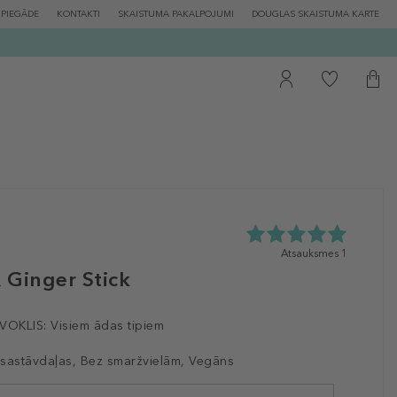
PIEGĀDE
KONTAKTI
SKAISTUMA PAKALPOJUMI
DOUGLAS SKAISTUMA KARTE
5.0
Atsauksmes 1
zvaigžņu
 Ginger Stick
no
5
no
VOKLIS:
Visiem ādas tipiem
1
atsauksmēm
sastāvdaļas, Bez smaržvielām, Vegāns