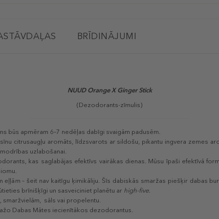
ASTĀVDAĻAS
BRĪDINĀJUMI
NUUD Orange X Ginger Stick
(Dezodorants-zīmulis)
ms būs apmēram 6–7 nedēļas dabīgi svaigām padusēm.
sīnu citrusaugļu aromāts, līdzsvarots ar sildošu, pikantu ingvera zemes ar
s modrības uzlabošanai.
orants, kas saglabājas efektīvs vairākas dienas. Mūsu īpaši efektīvā form
iomu.
 eļļām – šeit nav kaitīgu ķimikāliju. Šīs dabiskās smaržas piešķir dabas bur
jūtieties brīnišķīgi un sasveiciniet planētu ar
high-five.
 smaržvielām, sāls vai propelentu.
 ražo Dabas Mātes iecienītākos dezodorantus.