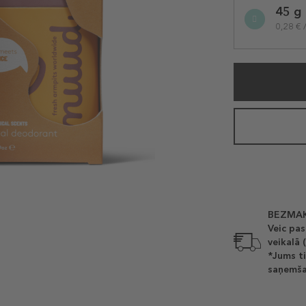
45 g
variation
0,28 € 
BEZMAK
Veic pas
veikalā 
*Jums ti
saņemša