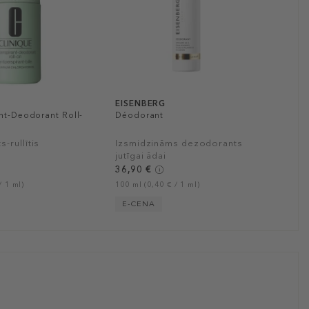
EISENBERG
nt-Deodorant Roll-
Déodorant
-rullītis
Izsmidzināms dezodorants
jutīgai ādai
36,90 €
/ 1 ml)
100 ml (0,40 € / 1 ml)
E-CENA