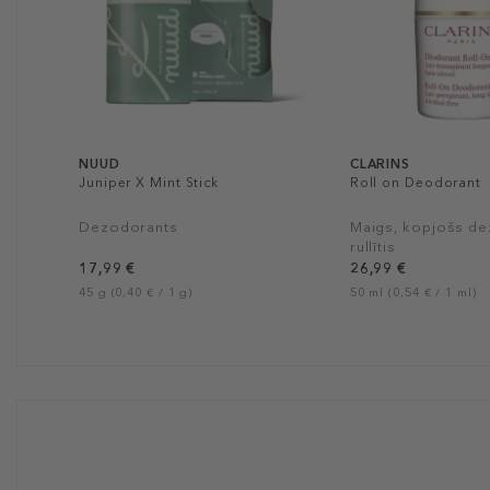
NUUD
CLARINS
Juniper X Mint Stick
Roll on Deodorant
Dezodorants
Maigs, kopjošs d
rullītis
17,99 €
26,99 €
45 g (0,40 € / 1 g)
50 ml (0,54 € / 1 ml)