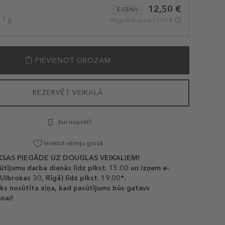
12,50 €
E-CENA
/ 1 g
Regulārā cena 17,99 €
PIEVIENOT GROZAM
REZERVĒT VEIKALĀ
Kur nopirkt?
Ievietot vēlmju grozā
SAS PIEGĀDE UZ DOUGLAS VEIKALIEM!
ūtījumu darba dienās līdz plkst. 15.00 un izņem e-
(Ulbrokas 30, Rīgā) līdz plkst. 19.00*.
ks nosūtīta ziņa, kad pasūtījums būs gatavs
nai!