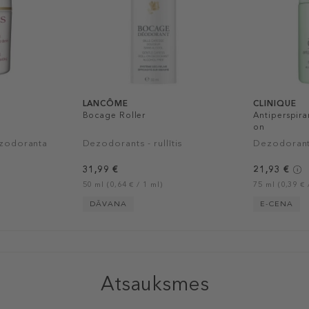
LANCÔME
CLINIQUE
Bocage Roller
Antiperspira
on
ezodoranta
Dezodorants - rullītis
Dezodorants
31,99 €
21,93 €
50 ml (0,64 € / 1 ml)
75 ml (0,39 € 
DĀVANA
E-CENA
Atsauksmes