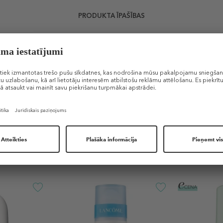
PRODUKTA ĪPAŠĪBAS
Līdzīgi produkti