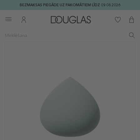
BEZMAKSAS PIEGĀDE UZ PAKOMĀTIEM LĪDZ 09.08.2026