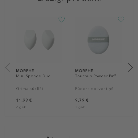
M
B
T
O
2
1
MORPHE
MORPHE
Mini Sponge Duo
Touchup Powder Puff
Grima sūklīši
Pūdera spilventiņš
11,99 €
9,79 €
2 gab.
1 gab.