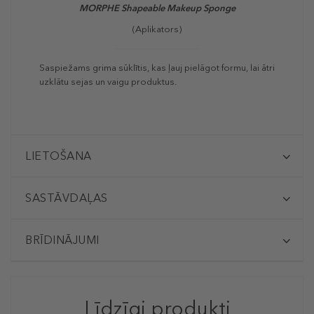
MORPHE Shapeable Makeup Sponge
(Aplikators)
Saspiežams grima sūklītis, kas ļauj pielāgot formu, lai ātri
uzklātu sejas un vaigu produktus.
LIETOŠANA
SASTĀVDAĻAS
BRĪDINĀJUMI
Līdzīgi produkti