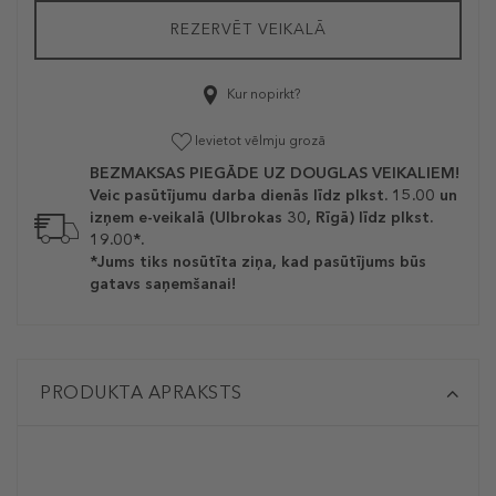
REZERVĒT VEIKALĀ
Kur nopirkt?
Ievietot vēlmju grozā
BEZMAKSAS PIEGĀDE UZ DOUGLAS VEIKALIEM!
Veic pasūtījumu darba dienās līdz plkst. 15.00 un
izņem e-veikalā (Ulbrokas 30, Rīgā) līdz plkst.
19.00*.
*Jums tiks nosūtīta ziņa, kad pasūtījums būs
gatavs saņemšanai!
PRODUKTA APRAKSTS