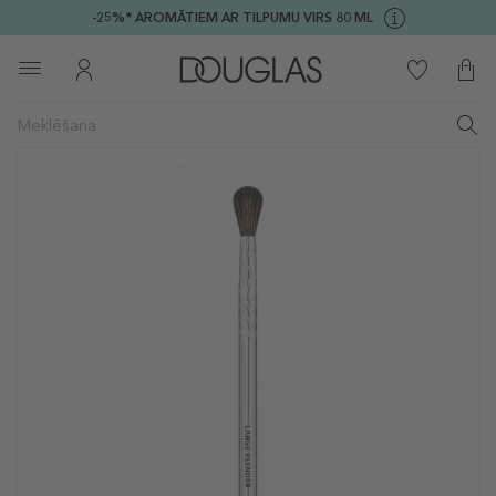
-25%* AROMĀTIEM AR TILPUMU VIRS 80 ML