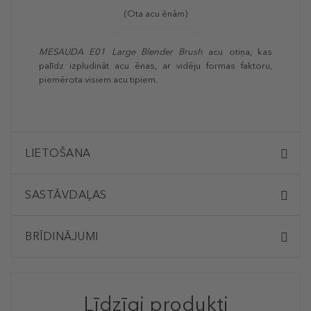
(Ota acu ēnām)
MESAUDA E01 Large Blender Brush
acu otiņa, kas
palīdz izpludināt acu ēnas, ar vidēju formas faktoru,
piemērota visiem acu tipiem.
LIETOŠANA
SASTĀVDAĻAS
BRĪDINĀJUMI
Līdzīgi produkti