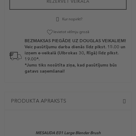
REZERVĒT VEIKALĀ
Kur nopirkt?
Ievietot vēlmju grozā
BEZMAKSAS PIEGĀDE UZ DOUGLAS VEIKALIEM!
Veic pasūtījumu darba dienās līdz plkst. 15.00 un
izņem e-veikalā (Ulbrokas 30, Rīgā) līdz plkst.
19.00*.
*Jums tiks nosūtīta ziņa, kad pasūtījums būs
gatavs saņemšanai!
PRODUKTA APRAKSTS
MESAUDA E01 Large Blender Brush