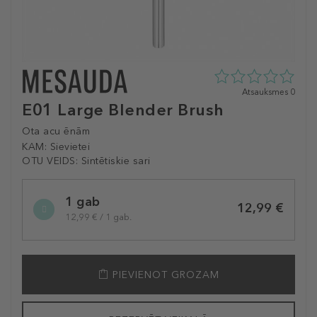
0
Atsauksmes 0
zvaigžņu
E01 Large Blender Brush
no
5
Ota acu ēnām
no
KAM:
Sievietei
0
OTU VEIDS:
Sintētiskie sari
atsauksmēm
Selected
1 gab
variation
12,99 €
12,99 € / 1 gab.
PIEVIENOT GROZAM