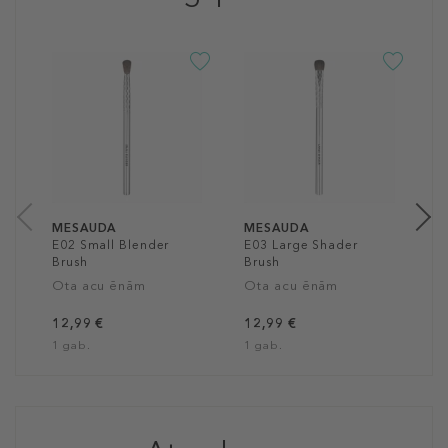
M
E
B
O
1
1
MESAUDA
MESAUDA
E02 Small Blender
E03 Large Shader
Brush
Brush
Ota acu ēnām
Ota acu ēnām
12,99 €
12,99 €
1 gab.
1 gab.