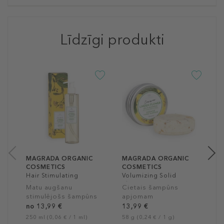
Līdzīgi produkti
M
C
D
R
M
š
n
25
MAGRADA ORGANIC
MAGRADA ORGANIC
COSMETICS
COSMETICS
Hair Stimulating
Volumizing Solid
Shampoo
Shampoo
Matu augšanu
Cietais šampūns
stimulējošs šampūns
apjomam
no 13,99 €
13,99 €
250 ml (0,06 € / 1 ml)
58 g (0,24 € / 1 g)