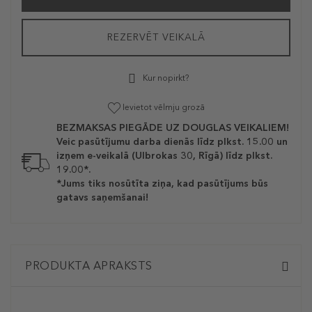
REZERVĒT VEIKALĀ
Kur nopirkt?
Ievietot vēlmju grozā
BEZMAKSAS PIEGĀDE UZ DOUGLAS VEIKALIEM!
Veic pasūtījumu darba dienās līdz plkst. 15.00 un
izņem e-veikalā (Ulbrokas 30, Rīgā) līdz plkst.
19.00*.
*Jums tiks nosūtīta ziņa, kad pasūtījums būs
gatavs saņemšanai!
PRODUKTA APRAKSTS