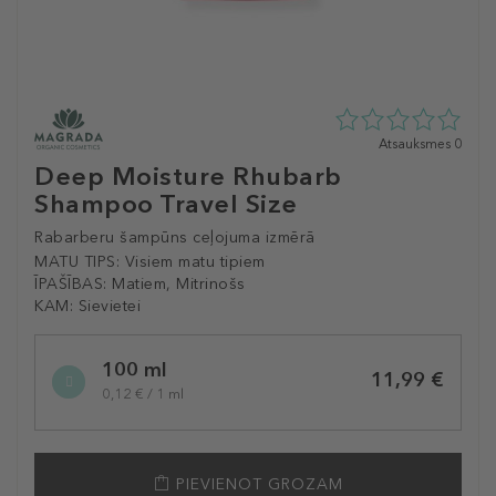
0
Atsauksmes 0
zvaigžņu
Deep Moisture Rhubarb
no
Shampoo Travel Size
5
no
Rabarberu šampūns ceļojuma izmērā
0
atsauksmēm
MATU TIPS:
Visiem matu tipiem
ĪPAŠĪBAS:
Matiem, Mitrinošs
KAM:
Sievietei
Selected
100 ml
variation
11,99 €
0,12 € / 1 ml
PIEVIENOT GROZAM