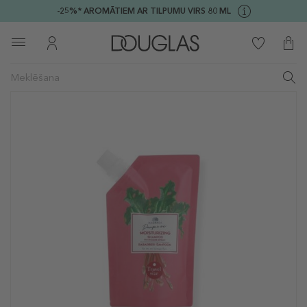
-25%* AROMĀTIEM AR TILPUMU VIRS 80 ML