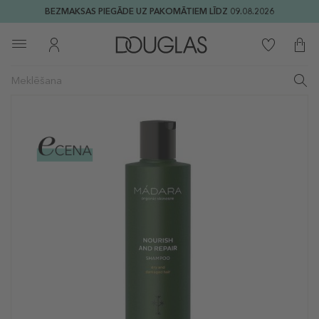
BEZMAKSAS PIEGĀDE UZ PAKOMĀTIEM LĪDZ 09.08.2026