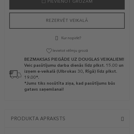
PIEVIENOT GROZAM
REZERVĒT VEIKALĀ
Kur nopirkt?
Ievietot vēlmju grozā
BEZMAKSAS PIEGĀDE UZ DOUGLAS VEIKALIEM!
Veic pasūtījumu darba dienās līdz plkst. 15.00 un
izņem e-veikalā (Ulbrokas 30, Rīgā) līdz plkst.
19.00*.
*Jums tiks nosūtīta ziņa, kad pasūtījums būs
gatavs saņemšanai!
PRODUKTA APRAKSTS