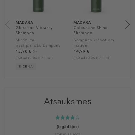
1
25
MADARA
MADARA
Gloss and Vibrancy
Colour and Shine
Shampoo
Shampoo
Mirdzumu
Šampūns krāsotiem
pastiprinošs šampūns
matiem
13,90 €
14,99 €
250 ml (0,06 € / 1 ml)
250 ml (0,06 € / 1 ml)
E-CENA
Atsauksmes
(iegādājos)
2025-07-31 20:27