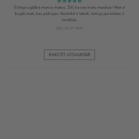
Šī līnija izglāba manus matus. Žēl, ka nav matu maskas! Man ir
bojāti mati, kas pūkojas. Noteikti ir labāk, lietoju jau kādas 3
nedēļas.
2021-07-27 18:03
RAKSTĪT ATSAUKSMI