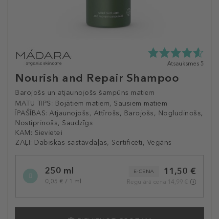
4.6
Atsauksmes 5
zvaigžņu
Nourish and Repair Shampoo
no
5
Barojošs un atjaunojošs šampūns matiem
no
MATU TIPS:
Bojātiem matiem, Sausiem matiem
5
ĪPAŠĪBAS:
Atjaunojošs, Attīrošs, Barojošs, Nogludinošs,
atsauksmēm
Nostiprinošs, Saudzīgs
KAM:
Sievietei
ZAĻI:
Dabiskas sastāvdaļas, Sertificēti, Vegāns
Selected
250 ml
11,50 €
variation
E-CENA
0,05 € / 1 ml
Regulārā cena 14,99 €