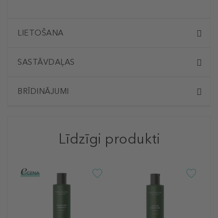
LIETOŠANA
SASTĀVDAĻAS
BRĪDINĀJUMI
Līdzīgi produkti
M
G
S
K
š