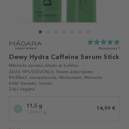
5.0
Atsauksmes 1
zvaigžņu
Dewy Hydra Caffeine Serum Stick
no
5
Mitrinošs seruma zīmulis ar kofeīnu
no
ĀDAS TIPS/STĀVOKLIS:
Visiem ādas tipiem
1
ĪPAŠĪBAS:
Atsvaidzinošs, Mirdzumam, Mitrinošs
atsauksmēm
KAM:
Sievietei, Unisex
ZAĻI:
Vegāns
Selected
11,5 g
variation
14,99 €
1,30 € / 1 g