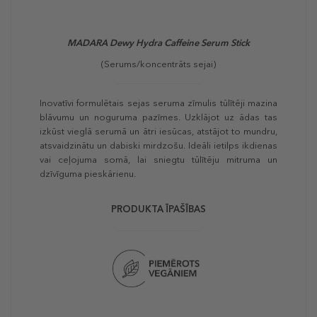
MADARA Dewy Hydra Caffeine Serum Stick
(Serums/koncentrāts sejai)
Inovatīvi formulētais sejas seruma zīmulis tūlītēji mazina
blāvumu un noguruma pazīmes. Uzklājot uz ādas tas
izkūst vieglā serumā un ātri iesūcas, atstājot to mundru,
atsvaidzinātu un dabiski mirdzošu. Ideāli ietilps ikdienas
vai ceļojuma somā, lai sniegtu tūlītēju mitruma un
dzīvīguma pieskārienu.
PRODUKTA ĪPAŠĪBAS