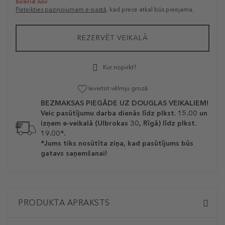
Šobrīd nav
Pieteikties paziņojumam e-pastā,
kad prece atkal būs pieejama.
REZERVĒT VEIKALĀ
Kur nopirkt?
Ievietot vēlmju grozā
BEZMAKSAS PIEGĀDE UZ DOUGLAS VEIKALIEM!
Veic pasūtījumu darba dienās līdz plkst. 15.00 un
izņem e-veikalā (Ulbrokas 30, Rīgā) līdz plkst.
19.00*.
*Jums tiks nosūtīta ziņa, kad pasūtījums būs
gatavs saņemšanai!
PRODUKTA APRAKSTS