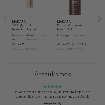
2
25
MADARA
MADARA
SOS Hydra Repair
Derma Collagen
Intensive Serum
Hydra-Fill
Intensīvi atjaunojošs
Nostiprinošs serums
un mitrinošs serums
39,99 €
39,99 €
27,99 €
30 ml (1,33 € / 1 ml)
30 ml (0,93 € / 1 ml)
Atsauksmes
Patīkama smarža, atvēsinoša sajūta. Patīkami klājas un ātri
iesūcas. Šis tagad ir manas rokas somiņas sastāvdaļa.
(iegādājos)