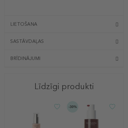
LIETOŠANA
SASTĀVDAĻAS
BRĪDINĀJUMI
Līdzīgi produkti
-30%
M
B
L
L