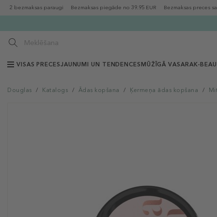
2 bezmaksas paraugi
Bezmaksas piegāde no 39.95 EUR
Bezmaksas preces sa
VISAS PRECES
JAUNUMI UN TENDENCES
MŪŽĪGĀ VASARA
K-BEA
Douglas
/
Katalogs
/
Ādas kopšana
/
Ķermeņa ādas kopšana
/
Mi