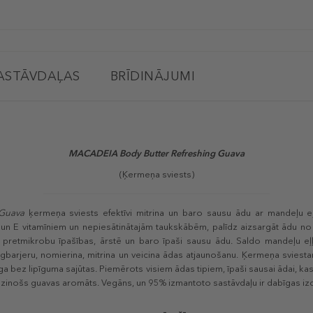
ASTĀVDAĻAS
BRĪDINĀJUMI
MACADEIA Body Butter Refreshing Guava
(Ķermeņa sviests)
 Guava
ķermeņa sviests efektīvi mitrina un baro sausu ādu ar mandeļu eļ
A un E vitamīniem un nepiesātinātajām taukskābēm, palīdz aizsargāt ādu no
ir pretmikrobu īpašības, ārstē un baro īpaši sausu ādu. Saldo mandeļu eļ
gbarjeru, nomierina, mitrina un veicina ādas atjaunošanu. Ķermeņa sviesta
īga bez lipīguma sajūtas. Piemērots visiem ādas tipiem, īpaši sausai ādai, k
dzinošs guavas aromāts. Vegāns, un 95% izmantoto sastāvdaļu ir dabīgas iz