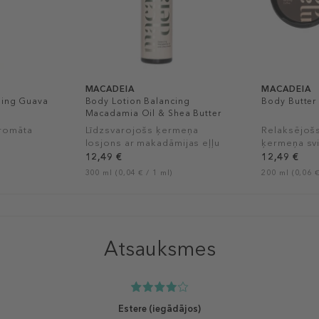
MACADEIA
MACADEIA
hing Guava
Body Lotion Balancing
Body Butter
Macadamia Oil & Shea Butter
aromāta
Līdzsvarojošs ķermeņa
Relaksējošs
losjons ar makadāmijas eļļu
ķermeņa sv
un šī sviestu
12,49 €
12,49 €
300 ml (0,04 € / 1 ml)
200 ml (0,06 €
Atsauksmes
Estere
(iegādājos)