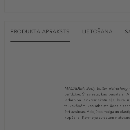
PRODUKTA APRAKSTS
LIETOŠANA
S
MACADEIA Body Butter Refreshing
palīdzību. Šī sviests, kas bagāts ar 
iedarbība. Kokosriekstu eļļa, kurai 
taukskābēm, kas atbalsta ādas aizsar
ātri uzsūcas. Āda jūtas maiga un elast
kopšanai. Ķermeņa sviestam ir atsvai