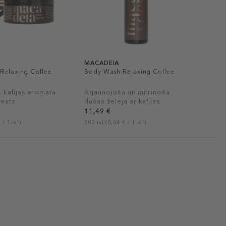
MACADEIA
 Relaxing Coffee
Body Wash Relaxing Coffee
 kafijas aromāta
Atjaunojoša un mitrinoša
iests
dušas želeja ar kafijas
aromātu
11,49 €
 / 1 ml)
300 ml (0,04 € / 1 ml)