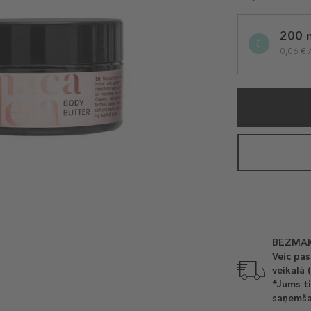
Selected
200 
variation
0,06 € 
BEZMAK
Veic pas
veikalā 
*Jums ti
saņemša