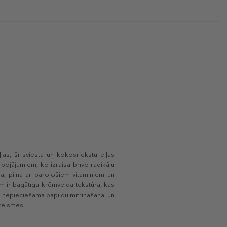
ļas, šī sviesta un kokosriekstu eļļas
 bojājumiem, ko izraisa brīvo radikāļu
ļa, pilna ar barojošiem vitamīniem un
m ir bagātīga krēmveida tekstūra, kas
as nepieciešama papildu mitrināšanai un
celsmes.