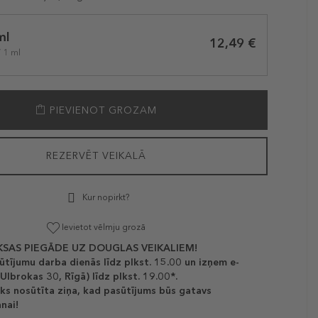
ml
12,49 €
/ 1 ml
PIEVIENOT GROZAM
REZERVĒT VEIKALĀ
Kur nopirkt?
Ievietot vēlmju grozā
SAS PIEGĀDE UZ DOUGLAS VEIKALIEM!
ūtījumu darba dienās līdz plkst. 15.00 un izņem e-
(Ulbrokas 30, Rīgā) līdz plkst. 19.00*.
ks nosūtīta ziņa, kad pasūtījums būs gatavs
nai!