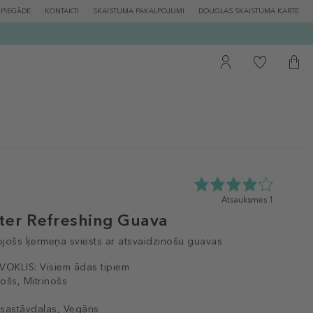
PIEGĀDE
KONTAKTI
SKAISTUMA PAKALPOJUMI
DOUGLAS SKAISTUMA KARTE
4.0
Atsauksmes 1
zvaigžņu
ter Refreshing Guava
no
5
ojošs ķermeņa sviests ar atsvaidzinošu guavas
no
1
VOKLIS:
Visiem ādas tipiem
atsauksmēm
ošs, Mitrinošs
sastāvdaļas, Vegāns