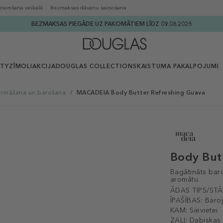
ņemšana veikalā
Bezmaksas dāvanu saiņošana
BEZMAKSAS PIEGĀDE UZ PAKOMĀTIEM LĪDZ 09.08.2026
UTY
ZĪMOLI
AKCIJA
DOUGLAS COLLECTION
SKAISTUMA PAKALPOJUMI
trināšana un barošana
/
MACADEIA Body Butter Refreshing Guava
Body But
Bagātināts bar
aromātu
ĀDAS TIPS/STĀ
ĪPAŠĪBAS:
Baroj
KAM:
Sievietei
ZAĻI:
Dabiskas 