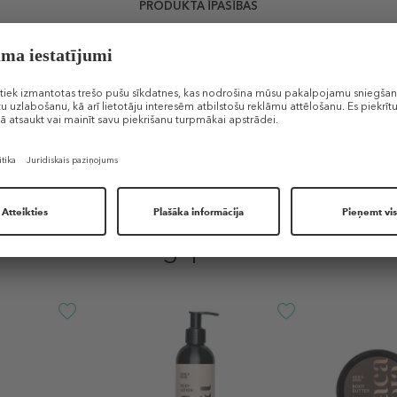
PRODUKTA ĪPAŠĪBAS
Līdzīgi produkti