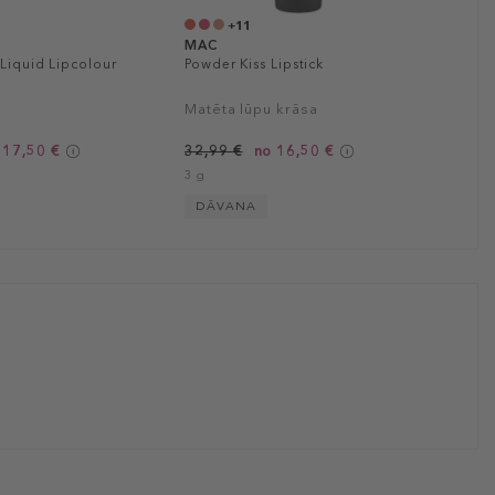
+11
MAC
Liquid Lipcolour
Powder Kiss Lipstick
Matēta lūpu krāsa
 17,50 €
32,99 €
no 16,50 €
3 g
DĀVANA