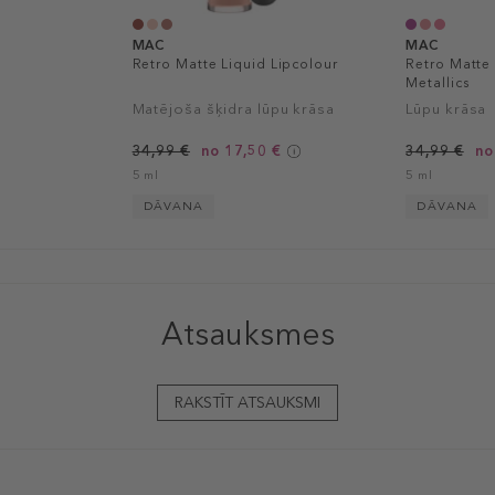
MAC
MAC
Retro Matte Liquid Lipcolour
Retro Matte 
Metallics
Matējoša šķidra lūpu krāsa
Lūpu krāsa
34,99 €
no 17,50 €
34,99 €
no
5 ml
5 ml
DĀVANA
DĀVANA
Atsauksmes
RAKSTĪT ATSAUKSMI