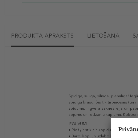
PRODUKTA APRAKSTS
LIETOŠANA
S
Spīdīga, sulīga, pilnīga, piemīlīga! I
spīdīgu krāsu. Šis tik tirpinošais (un 
spīdumu. Ingvera saknes eļļa un papri
apjomu un redzamu kuplumu. Kokosrieks
IEGUVUMI
• Piešķir stiklainu spīdumu
• Baro, kopj un uzlabo lūpu izskatu