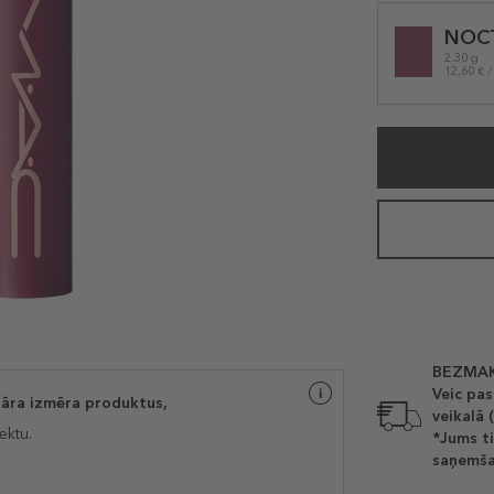
Selected
NOC
variation
2.30 g
12,60 € /
BEZMAK
Veic pas
lāra izmēra produktus,
veikalā 
ektu.
*Jums ti
saņemša