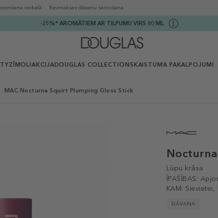
ņemšana veikalā
Bezmaksas dāvanu saiņošana
-25%* AROMĀTIEM AR TILPUMU VIRS 80 ML
UTY
ZĪMOLI
AKCIJA
DOUGLAS COLLECTION
SKAISTUMA PAKALPOJUMI
MAC Nocturna Squirt Plumping Gloss Stick
Nocturna
Lūpu krāsa
ĪPAŠĪBAS:
Apjo
KAM:
Sievietei,
DĀVANA