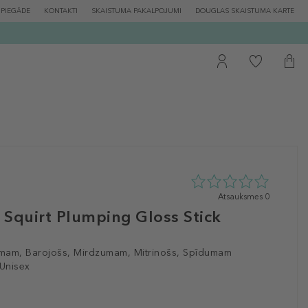
PIEGĀDE
KONTAKTI
SKAISTUMA PAKALPOJUMI
DOUGLAS SKAISTUMA KARTE
0
Atsauksmes 0
zvaigžņu
 Squirt Plumping Gloss Stick
no
5
no
mam, Barojošs, Mirdzumam, Mitrinošs, Spīdumam
0
 Unisex
atsauksmēm