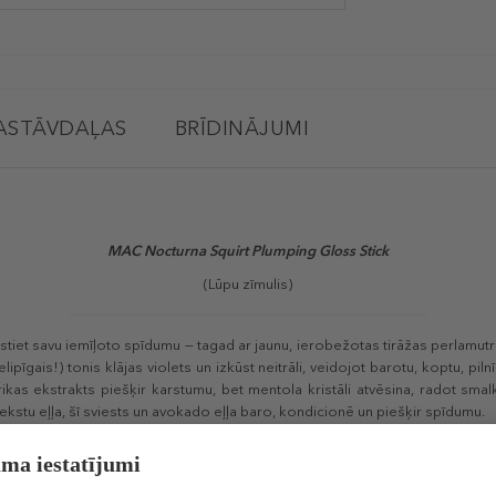
ASTĀVDAĻAS
BRĪDINĀJUMI
MAC Nocturna Squirt Plumping Gloss Stick
(Lūpu zīmulis)
egūstiet savu iemīļoto spīdumu — tagad ar jaunu, ierobežotas tirāžas perlamutr
nelipīgais!) tonis klājas violets un izkūst neitrāli, veidojot barotu, koptu, p
kas ekstrakts piešķir karstumu, bet mentola kristāli atvēsina, radot smalk
tu eļļa, šī sviests un avokado eļļa baro, kondicionē un piešķir spīdumu.