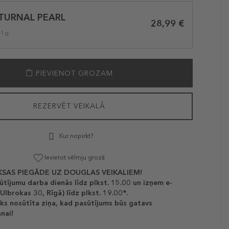
TURNAL PEARL
28,99 €
 1 g
PIEVIENOT GROZAM
REZERVĒT VEIKALĀ
Kur nopirkt?
Ievietot vēlmju grozā
SAS PIEGĀDE UZ DOUGLAS VEIKALIEM!
ūtījumu darba dienās līdz plkst. 15.00 un izņem e-
(Ulbrokas 30, Rīgā) līdz plkst. 19.00*.
ks nosūtīta ziņa, kad pasūtījums būs gatavs
nai!