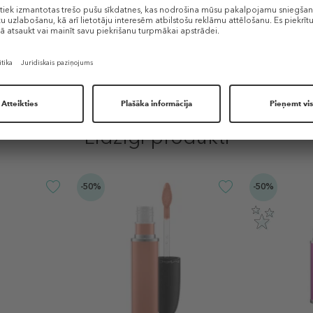
ar smalku tirpšanas sajūtu
līgas
 rodas diskomforta sajūta, pārtrauciet lietošanu. Sargāt no bērniem.
Līdzīgi produkti
-50%
-50%