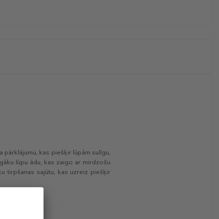
a pārklājumu, kas piešķir lūpām sulīgu,
ilnīgāku lūpu ādu, kas zaigo ar mirdzošu
u tirpšanas sajūtu, kas uzreiz piešķir