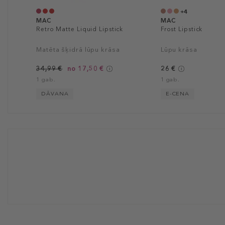
+4
MAC
MAC
Retro Matte Liquid Lipstick
Frost Lipstick
Matēta šķidrā lūpu krāsa
Lūpu krāsa
34,99 €
no 17,50 €
26 €
1 gab.
1 gab.
DĀVANA
E-CENA