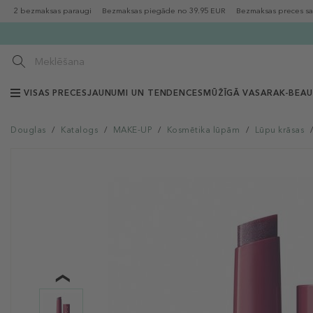
2 bezmaksas paraugi
Bezmaksas piegāde no 39.95 EUR
Bezmaksas preces sa
VISAS PRECES
JAUNUMI UN TENDENCES
MŪŽĪGĀ VASARA
K-BEA
Douglas
/
Katalogs
/
MAKE-UP
/
Kosmētika lūpām
/
Lūpu krāsas
/