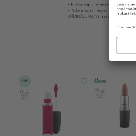
• Tūlītējs kuplums un redzams apjoms 
• Padara lūpas maigas, gludas un vese
BRĪDINĀJUMS: Var rasties tirpšana. Ja
-50%