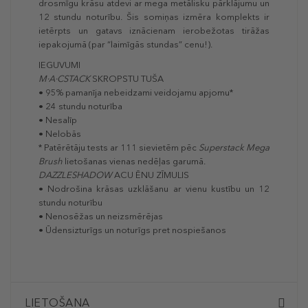
drosmīgu krāsu atdevi ar mega metālisku pārklājumu un
12 stundu noturību. Šis somiņas izmēra komplekts ir
ietērpts un gatavs iznācienam ierobežotas tirāžas
iepakojumā (par “laimīgās stundas” cenu!).
IEGUVUMI
M·A·CSTACK
SKROPSTU TUŠA
• 95% pamanīja nebeidzami veidojamu apjomu*
• 24 stundu noturība
• Nesalīp
• Nelobās
* Patērētāju tests ar 111 sievietēm pēc
Superstack Mega
Brush
lietošanas vienas nedēļas garumā.
DAZZLESHADOW
ACU ĒNU ZĪMULIS
• Nodrošina krāsas uzklāšanu ar vienu kustību un 12
stundu noturību
• Nenosēžas un neizsmērējas
• Ūdensizturīgs un noturīgs pret nospiešanos
LIETOŠANA