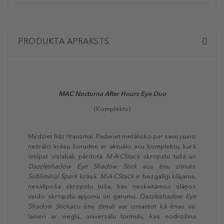
PRODUKTA APRAKSTS
MAC Nocturna After Hours Eye Duo
(Komplekts)
Mirdziet līdz rītausmai. Padariet metālisko par savu jauno
neitrālo krāsu šoruden ar aktuālo acu komplektu, kurā
ietilpst vislabāk pārdotā
M·A·CStack
skropstu tuša un
Dazzleshadow Eye Shadow Stick
acu ēnu zīmulis
Subliminal Spark
krāsā.
M·A·CStack
ir bezgalīgi klājama,
nesalīpoša skropstu tuša, kas neskaitāmos slāņos
veido skropstu apjomu un garumu.
Dazzleshadow Eye
Shadow Stickacu
ēnu zīmuli var izmantot kā ēnas vai
laineri ar vieglu, universālu formulu, kas nodrošina