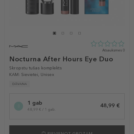
0
Atsauksmes 0
zvaigžņu
Nocturna After Hours Eye Duo
no
5
Skropstu tušas komplekts
no
KAM:
Sievietei, Unisex
0
atsauksmēm
DĀVANA
Selected
1 gab
variation
48,99 €
48,99 € / 1 gab.
PIEVIENOT GROZAM