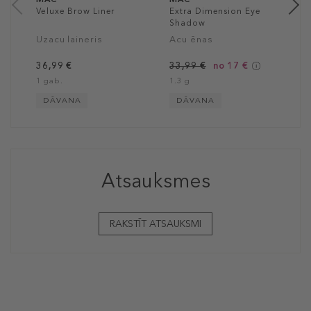
Veluxe Brow Liner
Extra Dimension Eye
Shadow
Uzacu laineris
Acu ēnas
36,99 €
33,99 €
no 17 €
1 gab.
1.3 g
DĀVANA
DĀVANA
Atsauksmes
RAKSTĪT ATSAUKSMI