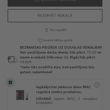
REZERVĒT VEIKALĀ
Kur nopirkt?
Ievietot vēlmju grozā
BEZMAKSAS PIEGĀDE UZ DOUGLAS VEIKALIEM!
Veic pasūtījumu darba dienās līdz plkst. 15.00 un
izņem e-veikalā (Ulbrokas 30, Rīgā) līdz plkst.
19.00*.
*Jums tiks nosūtīta ziņa, kad pasūtījums būs
gatavs saņemšanai!
Iegādājoties jebkurus divus MAC
regulāra izmēra produktus,
DĀVANĀ
saņem MAC 2 miniatūru
komplektu.