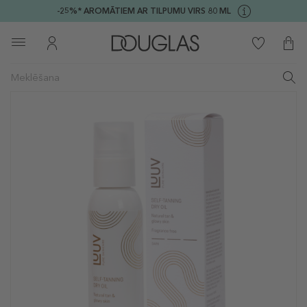
-25%* AROMĀTIEM AR TILPUMU VIRS 80 ML