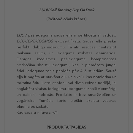
LUUV Self Tanning Dry Oil Dark
(Paštonējošais krēms)
LUUV
pašiedeguma sausā eļļa ir sertificēta ar vadošo
ECOCERT/COSMOS
ekosertifikātu. Sausā eļļa piešķir
perfekti dabīgu iedegumu. Tā ātri iesūcas, neatstājot
taukainu sajūtu, un iedegums izskatās vienmērīgs.
Dabīgas izcelsmes pašiedeguma komponentes
nodrošina skaistu iedegumu, kas ir piemērots jutīgai
ādai. Iedeguma tonis parādās pēc 4–6 stundām. Sausā
eļļa ir bagāta ar burkānu eļļu un alveju, kas nomierina un
mīkstina ādu. Lietojiet vienu vai divas reizes nedēļā, lai
saglabātu skaistu iedegumu. Iedegums izbalē vienmērīgi
un dabiski, nelobās. Produkts ir bez smaržvielām un
vegānisks. Tumšais tonis piešķir skaistu vasaras
pludmales izskatu.
Kad vasara ir Tavā sirdī!
PRODUKTA ĪPAŠĪBAS