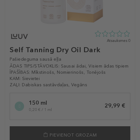
0
Atsauksmes 0
zvaigžņu
Self Tanning Dry Oil Dark
no
5
Pašiedeguma sausā eļļa
no
ĀDAS TIPS/STĀVOKLIS:
Sausai ādai, Visiem ādas tipiem
0
ĪPAŠĪBAS:
Mīkstinošs, Nomierinošs, Tonējošs
atsauksmēm
KAM:
Sievietei
ZAĻI:
Dabiskas sastāvdaļas, Vegāns
Selected
150 ml
variation
29,99 €
0,20 € / 1 ml
PIEVIENOT GROZAM