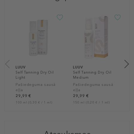
L
S
S
A
P
s
h
2
20
LUUV
LUUV
Self Tanning Dry Oil
Self Tanning Dry Oil
Light
Medium
Pašiedeguma sausā
Pašiedeguma sausā
eļļa
eļļa
29,99 €
29,99 €
100 ml (0,30 € / 1 ml)
150 ml (0,20 € / 1 ml)