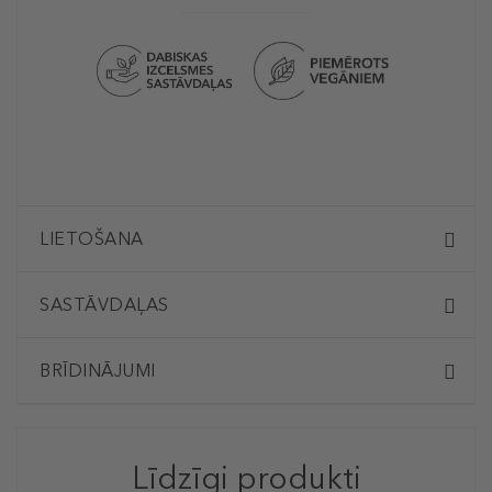
LIETOŠANA
SASTĀVDAĻAS
BRĪDINĀJUMI
Līdzīgi produkti