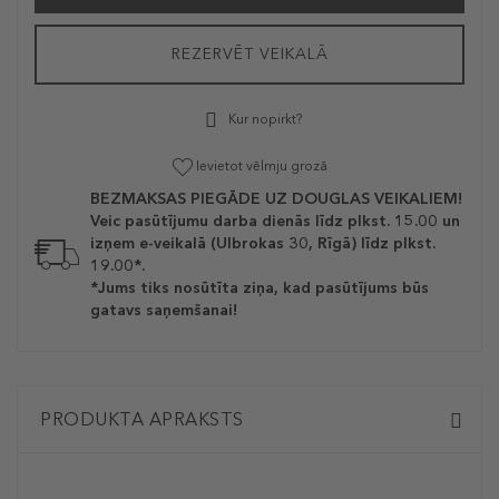
REZERVĒT VEIKALĀ
Kur nopirkt?
Ievietot vēlmju grozā
BEZMAKSAS PIEGĀDE UZ DOUGLAS VEIKALIEM!
Veic pasūtījumu darba dienās līdz plkst. 15.00 un
izņem e-veikalā (Ulbrokas 30, Rīgā) līdz plkst.
19.00*.
*Jums tiks nosūtīta ziņa, kad pasūtījums būs
gatavs saņemšanai!
PRODUKTA APRAKSTS