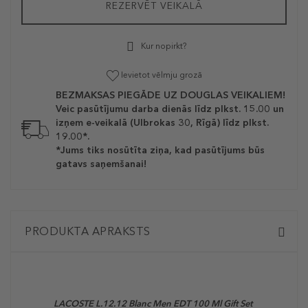
REZERVĒT VEIKALĀ
Kur nopirkt?
Ievietot vēlmju grozā
BEZMAKSAS PIEGĀDE UZ DOUGLAS VEIKALIEM!
Veic pasūtījumu darba dienās līdz plkst. 15.00 un
izņem e-veikalā (Ulbrokas 30, Rīgā) līdz plkst.
19.00*.
*Jums tiks nosūtīta ziņa, kad pasūtījums būs
gatavs saņemšanai!
PRODUKTA APRAKSTS
LACOSTE L.12.12 Blanc Men EDT 100 Ml Gift Set