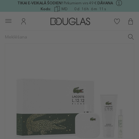
TIKAI E-VEIKALĀ ŠODIEN!
Pirkumiem virs 49 €
DĀVANA
Kods:
MD
0
d
16
h
6
m
11
s