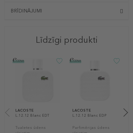
BRĪDINĀJUMI
Līdzīgi produkti
L
L
F
T
v
8
10
LACOSTE
LACOSTE
L.12.12 Blanc EDT
L.12.12 Blanc EDP
Tualetes ūdens
Parfimērijas ūdens
vīrietim
vīrietim