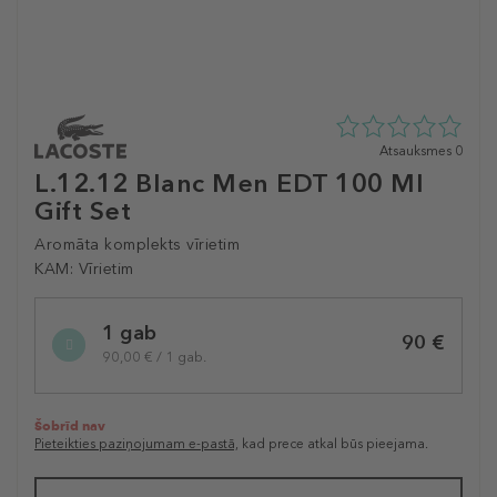
0
Atsauksmes 0
zvaigžņu
L.12.12 Blanc Men EDT 100 Ml
no
Gift Set
5
no
Aromāta komplekts vīrietim
0
atsauksmēm
KAM:
Vīrietim
Selected
1 gab
variation
90 €
90,00 € / 1 gab.
Šobrīd nav
Pieteikties paziņojumam e-pastā,
kad prece atkal būs pieejama.