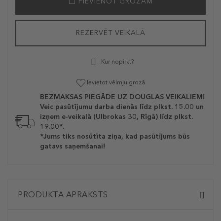
PIEVIENOT GROZAM
REZERVĒT VEIKALĀ
Kur nopirkt?
Ievietot vēlmju grozā
BEZMAKSAS PIEGĀDE UZ DOUGLAS VEIKALIEM!
Veic pasūtījumu darba dienās līdz plkst. 15.00 un
izņem e-veikalā (Ulbrokas 30, Rīgā) līdz plkst.
19.00*.
*Jums tiks nosūtīta ziņa, kad pasūtījums būs
gatavs saņemšanai!
PRODUKTA APRAKSTS