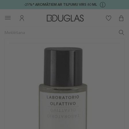
-25%* AROMĀTIEM AR TILPUMU VIRS 80 ML