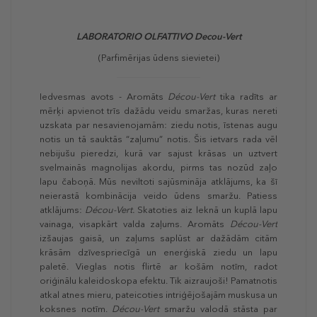
LABORATORIO OLFATTIVO Decou-Vert
(Parfimērijas ūdens sievietei)
Iedvesmas avots - Aromāts
Décou-Vert
tika radīts ar
mērķi apvienot trīs dažādu veidu smaržas, kuras nereti
uzskata par nesavienojamām: ziedu notis, īstenas augu
notis un tā sauktās “zaļumu” notis. Šis ietvars rada vēl
nebijušu pieredzi, kurā var sajust krāsas un uztvert
svelmainās magnolijas akordu, pirms tas nozūd zaļo
lapu čaboņā. Mūs neviltoti sajūsmināja atklājums, ka šī
neierastā kombinācija veido ūdens smaržu. Patiess
atklājums:
Décou-Vert.
Skatoties aiz leknā un kuplā lapu
vainaga, visapkārt valda zaļums. Aromāts
Décou-Vert
izšaujas gaisā, un zaļums saplūst ar dažādām citām
krāsām dzīvespriecīgā un enerģiskā ziedu un lapu
paletē. Vieglas notis flirtē ar košām notīm, radot
oriģinālu kaleidoskopa efektu. Tik aizraujoši! Pamatnotis
atkal atnes mieru, pateicoties intriģējošajām muskusa un
koksnes notīm.
Décou-Vert
smaržu valodā stāsta par