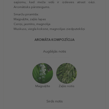
sajūsmu, kad meža vidū ir izdevies atrast oāzi.
Aromātisks pārsteigums.
Smaržu piramīda:
Maijpuķīte, zaļās lapas
Ceriņi, jasmīns, magnolija
Muskuss, viegla koksne, magnolijas ziedputekšņi
AROMĀTA KOMPOZĪCIJA
Augšējās notis
Maijpuķīte
Zaļās notis
Sirds notis