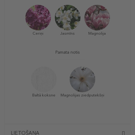
Ceriņi
Jasmīns
Magnolija
Pamata notis
Baltā koksne
Magnolijas ziedputekšņi
LIETOŠANA