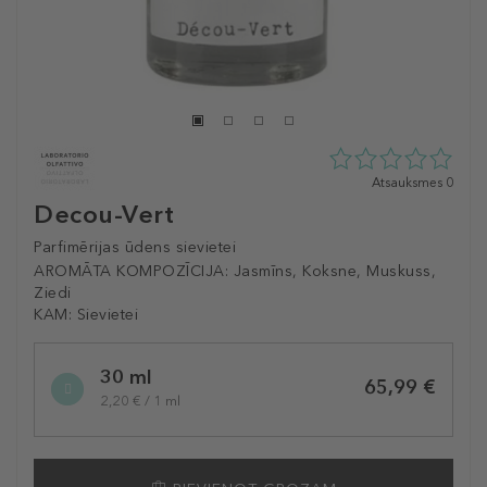
0
Atsauksmes 0
zvaigžņu
Decou-Vert
no
5
Parfimērijas ūdens sievietei
no
AROMĀTA KOMPOZĪCIJA:
Jasmīns, Koksne, Muskuss,
0
Ziedi
atsauksmēm
KAM:
Sievietei
Selected
30 ml
variation
65,99 €
2,20 € / 1 ml