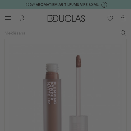
-25%* AROMĀTIEM AR TILPUMU VIRS 80 ML