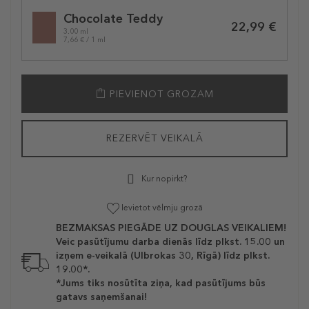
Selected
Chocolate Teddy
variation
22,99 €
3.00 ml
7,66 € / 1 ml
PIEVIENOT GROZAM
REZERVĒT VEIKALĀ
Kur nopirkt?
Ievietot vēlmju grozā
BEZMAKSAS PIEGĀDE UZ DOUGLAS VEIKALIEM!
Veic pasūtījumu darba dienās līdz plkst. 15.00 un
izņem e-veikalā (Ulbrokas 30, Rīgā) līdz plkst.
19.00*.
*Jums tiks nosūtīta ziņa, kad pasūtījums būs
gatavs saņemšanai!