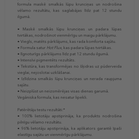
formula maskē smalkās lūpu krunciņas un nodrošina
vēlamo rezultātu, kas saglabājas līdz pat 12 stundu
ilgumā.
• Maskē smalkās lūpu krunciņas un padara lūpas
tvirtākas, nodrošinot vienmērīgu un maigu pārklājumu.
• Viegls, matēts pārklājums, kas rada komforta sajūtu.
• Formula satur
Hot Flux
, kas padara lūpas tvirtākas.
• Ilgnoturīgs pārklājums līdz pat 12 stundu ilgumā.
• Intensīvi pigmentēts rezultāts.
• Tekstūra, kas transformējas no šķidras uz pūderveida
vieglai, nejoslotai uzklāšanai.
• Izlīdzina smalkās lūpu krunciņas un nerada raupjuma
sajūtu.
• Neizplūst un neizsmērējas visas dienas garumā.
Vegāniska formula, kas nesatur lipekli.
Patērētāju testu rezultāti:*
• 100% lietotāju apstiprināja, ka produkts nodrošina
pilnīgu vēlamo rezultātu.
• 96% lietotāju apstiprināja, ka aplikators garantē īpaši
elastīgu sajūtu un vienmērīgu pārklājumu.