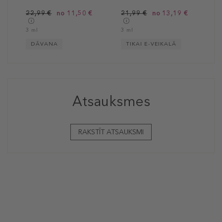
22,99 €
no 11,50 €
21,99 €
no 13,19 €
3 ml
3 ml
DĀVANA
TIKAI E-VEIKALĀ
Atsauksmes
RAKSTĪT ATSAUKSMI