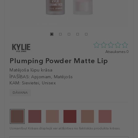
0
Atsauksmes 0
zvaigžņu
Plumping Powder Matte Lip
no
5
Matējoša lūpu krāsa
no
ĪPAŠĪBAS:
Apjomam, Matējošs
0
KAM:
Sievietei, Unisex
atsauksmēm
DĀVANA
Uzmanību! Krāsas displejā var atšķirties no faktiskās produkta krāsas.