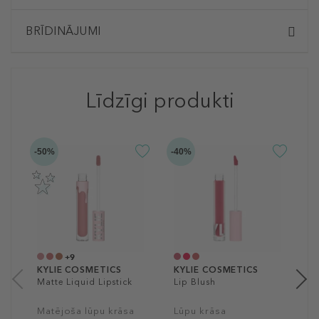
BRĪDINĀJUMI
Līdzīgi produkti
-50%
-40%
-5
K
C
L
2
3
+9
KYLIE COSMETICS
KYLIE COSMETICS
Matte Liquid Lipstick
Lip Blush
Matējoša lūpu krāsa
Lūpu krāsa