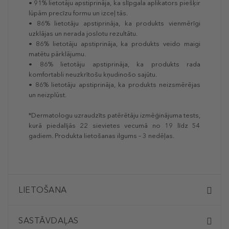
• 91% lietotāju apstiprināja, ka slīpgala aplikators piešķir
lūpām precīzu formu un izceļ tās.
• 86% lietotāju apstiprināja, ka produkts vienmērīgi
uzklājas un nerada joslotu rezultātu.
• 86% lietotāju apstiprināja, ka produkts veido maigi
matētu pārklājumu.
• 86% lietotāju apstiprināja, ka produkts rada
komfortabli neuzkrītošu kņudinošo sajūtu.
• 86% lietotāju apstiprināja, ka produkts neizsmērējas
un neizplūst.
*Dermatologu uzraudzīts patērētāju izmēģinājuma tests,
kurā piedalījās 22 sievietes vecumā no 19 līdz 54
gadiem. Produkta lietošanas ilgums – 3 nedēļas.
LIETOŠANA
SASTĀVDAĻAS