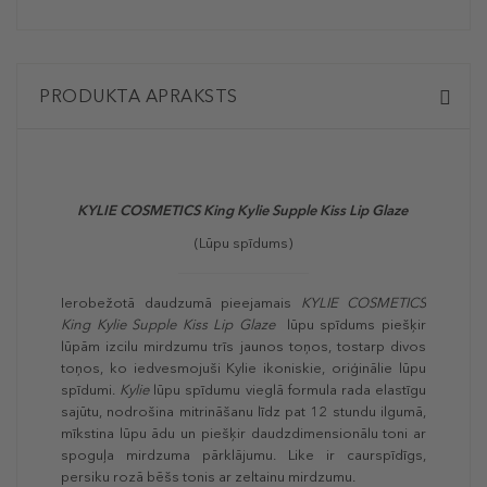
PRODUKTA APRAKSTS
KYLIE COSMETICS King Kylie Supple Kiss Lip Glaze
(Lūpu spīdums)
Ierobežotā daudzumā pieejamais
KYLIE COSMETICS
King Kylie Supple Kiss Lip Glaze
lūpu spīdums piešķir
lūpām izcilu mirdzumu trīs jaunos toņos, tostarp divos
toņos, ko iedvesmojuši Kylie ikoniskie, oriģinālie lūpu
spīdumi.
Kylie
lūpu spīdumu vieglā formula rada elastīgu
sajūtu, nodrošina mitrināšanu līdz pat 12 stundu ilgumā,
mīkstina lūpu ādu un piešķir daudzdimensionālu toni ar
spoguļa mirdzuma pārklājumu. Like ir caurspīdīgs,
persiku rozā bēšs tonis ar zeltainu mirdzumu.