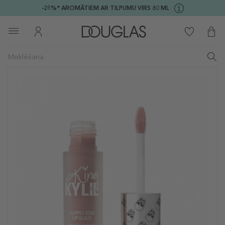
-25%* AROMĀTIEM AR TILPUMU VIRS 80 ML