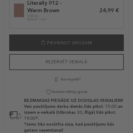
Literally 012 -
variation
24,99 €
Warm Brown
3.00 ml
8,33 € / 1 ml
PIEVIENOT GROZAM
REZERVĒT VEIKALĀ
Kur nopirkt?
Ievietot vēlmju grozā
BEZMAKSAS PIEGĀDE UZ DOUGLAS VEIKALIEM!
Veic pasūtījumu darba dienās līdz plkst. 15.00 un
izņem e-veikalā (Ulbrokas 30, Rīgā) līdz plkst.
19.00*.
*Jums tiks nosūtīta ziņa, kad pasūtījums būs
gatavs saņemšanai!