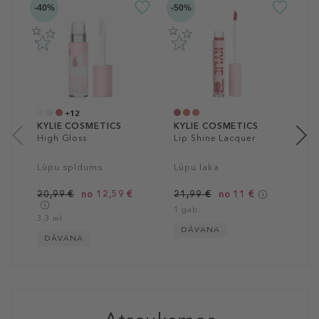
-40%
-50%
K
P
A
l
2
3
+12
KYLIE COSMETICS
KYLIE COSMETICS
High Gloss
Lip Shine Lacquer
Lūpu spīdums
Lūpu laka
20,99 €
no 12,59 €
21,99 €
no 11 €
1 gab.
3.3 ml
DĀVANA
DĀVANA