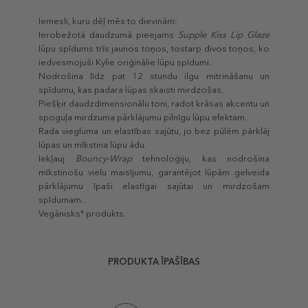
Iemesli, kuru dēļ mēs to dievinām:
Ierobežotā daudzumā pieejams
Supple Kiss Lip Glaze
lūpu spīdums trīs jaunos toņos, tostarp divos toņos, ko
iedvesmojuši Kylie oriģinālie lūpu spīdumi.
Nodrošina līdz pat 12 stundu ilgu mitrināšanu un
spīdumu, kas padara lūpas skaisti mirdzošas.
Piešķir daudzdimensionālu toni, radot krāsas akcentu un
spoguļa mirdzuma pārklājumu pilnīgu lūpu efektam.
Rada viegluma un elastības sajūtu, jo bez pūlēm pārklāj
lūpas un mīkstina lūpu ādu.
Iekļauj
Bouncy-Wrap
tehnoloģiju, kas nodrošina
mīkstinošu vielu maisījumu, garantējot lūpām gelveida
pārklājumu īpaši elastīgai sajūtai un mirdzošam
spīdumam.
Vegānisks* produkts.
PRODUKTA ĪPAŠĪBAS