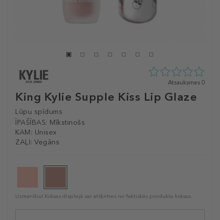
0
Atsauksmes 0
zvaigžņu
King Kylie Supple Kiss Lip Glaze
no
5
Lūpu spīdums
no
ĪPAŠĪBAS:
Mīkstinošs
0
KAM:
Unisex
atsauksmēm
ZAĻI:
Vegāns
Uzmanību! Krāsas displejā var atšķirties no faktiskās produkta krāsas.
Selected