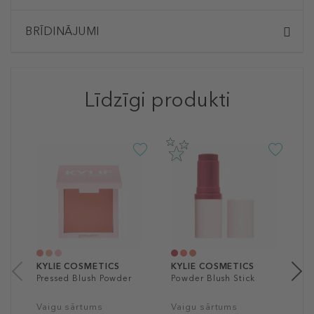
BRĪDINĀJUMI
Līdzīgi produkti
K
L
V
2
9
KYLIE COSMETICS
KYLIE COSMETICS
Pressed Blush Powder
Powder Blush Stick
Vaigu sārtums
Vaigu sārtums