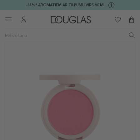
-25%* AROMĀTIEM AR TILPUMU VIRS 80 ML