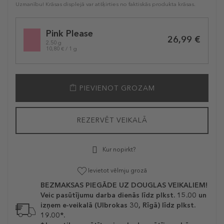
Uzmanību! Krāsas displejā var atšķirties no faktiskās produkta krāsas.
Selected
Pink Please
variation
26,99 €
2.50 g
10,80 € / 1 g
PIEVIENOT GROZAM
REZERVĒT VEIKALĀ
Kur nopirkt?
Ievietot vēlmju grozā
BEZMAKSAS PIEGĀDE UZ DOUGLAS VEIKALIEM!
Veic pasūtījumu darba dienās līdz plkst. 15.00 un
izņem e-veikalā (Ulbrokas 30, Rīgā) līdz plkst.
19.00*.