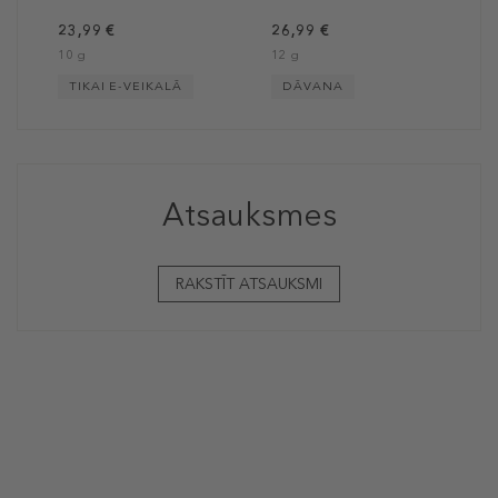
23,99 €
26,99 €
10 g
12 g
TIKAI E-VEIKALĀ
DĀVANA
Atsauksmes
RAKSTĪT ATSAUKSMI