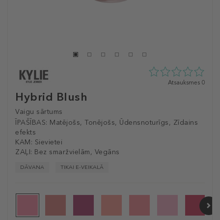
0
Atsauksmes 0
zvaigžņu
Hybrid Blush
no
5
Vaigu sārtums
no
ĪPAŠĪBAS:
Matējošs, Tonējošs, Ūdensnoturīgs, Zīdains
0
efekts
atsauksmēm
KAM:
Sievietei
ZAĻI:
Bez smaržvielām, Vegāns
DĀVANA
TIKAI E-VEIKALĀ