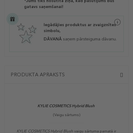
*Jums tiks nosūtīta ziņa, kad pasūtījums būs
gatavs saņemšanai!
Iegādājies produktus ar zvaigznītes
simbolu,
DĀVANĀ
saņem pārsteiguma dāvanu.
PRODUKTA APRAKSTS
KYLIE COSMETICS Hybrid Blush
(Vaigu sārtums)
KYLIE COSMETICS Hybrid Blush
vaigu sārtuma pamatā ir