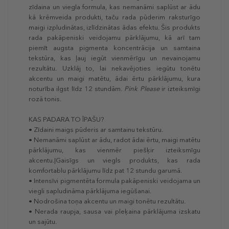
zīdaina un viegla formula, kas nemanāmi saplūst ar ādu
kā krēmveida produkti, taču rada pūderim raksturīgo
maigi izpludinātas, izlīdzinātas ādas efektu. Šis produkts
rada pakāpeniski veidojamu pārklājumu, kā arī tam
piemīt augsta pigmenta koncentrācija un samtaina
tekstūra, kas ļauj iegūt vienmērīgu un nevainojamu
rezultātu. Uzklāj to, lai nekavējoties iegūtu tonētu
akcentu un maigi matētu, ādai ērtu pārklājumu, kura
noturība ilgst līdz 12 stundām.
Pink Please
ir izteiksmīgi
rozā tonis.
KAS PADARA TO ĪPAŠU?
• Zīdaini maigs pūderis ar samtainu tekstūru.
• Nemanāmi saplūst ar ādu, radot ādai ērtu, maigi matētu
pārklājumu, kas vienmēr piešķir izteiksmīgu
akcentu.|Gaisīgs un viegls produkts, kas rada
komfortablu pārklājumu līdz pat 12 stundu garumā.
• Intensīvi pigmentēta formula pakāpeniski veidojama un
viegli sapludināma pārklājuma iegūšanai.
• Nodrošina toņa akcentu un maigi tonētu rezultātu.
• Nerada raupja, sausa vai pleķaina pārklājuma izskatu
un sajūtu.