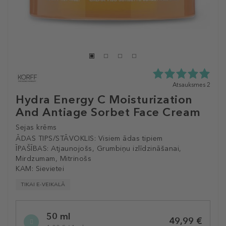
5.0
Atsauksmes 2
zvaigžņu
Hydra Energy C Moisturization
no
And Antiage Sorbet Face Cream
5
no
Sejas krēms
2
atsauksmēm
ĀDAS TIPS/STĀVOKLIS:
Visiem ādas tipiem
ĪPAŠĪBAS:
Atjaunojošs, Grumbiņu izlīdzināšanai,
Mirdzumam, Mitrinošs
KAM:
Sievietei
TIKAI E-VEIKALĀ
Selected
50 ml
variation
49,99 €