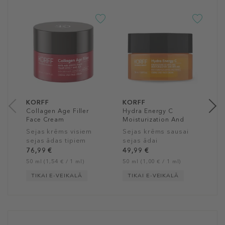
-3
K
L
A
C
S
u
ā
7
50
KORFF
KORFF
Collagen Age Filler
Hydra Energy C
Face Cream
Moisturization And
Antiage Face Cream
Sejas krēms visiem
Sejas krēms sausai
sejas ādas tipiem
sejas ādai
76,99 €
49,99 €
50 ml (1,54 € / 1 ml)
50 ml (1,00 € / 1 ml)
TIKAI E-VEIKALĀ
TIKAI E-VEIKALĀ