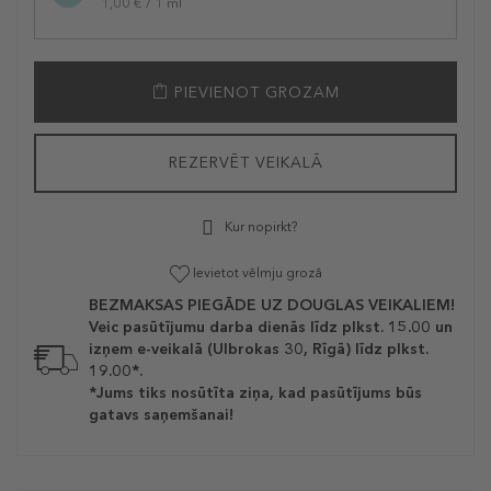
1,00 € / 1 ml
PIEVIENOT GROZAM
REZERVĒT VEIKALĀ
Kur nopirkt?
Ievietot vēlmju grozā
BEZMAKSAS PIEGĀDE UZ DOUGLAS VEIKALIEM!
Veic pasūtījumu darba dienās līdz plkst. 15.00 un
izņem e-veikalā (Ulbrokas 30, Rīgā) līdz plkst.
19.00*.
*Jums tiks nosūtīta ziņa, kad pasūtījums būs
gatavs saņemšanai!