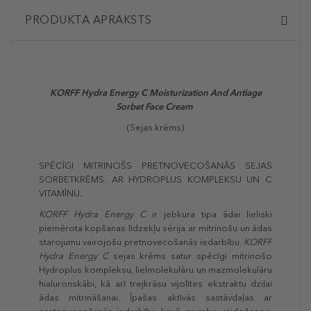
PRODUKTA APRAKSTS
KORFF Hydra Energy C Moisturization And Antiage
Sorbet Face Cream
(
Sejas krēms
)
SPĒCĪGI MITRINOŠS PRETNOVECOŠANĀS SEJAS
SORBETKRĒMS. AR HYDROPLUS KOMPLEKSU UN C
VITAMĪNU.
KORFF Hydra Energy C
ir jebkura tipa ādai lieliski
piemērota kopšanas līdzekļu sērija ar mitrinošu un ādas
starojumu vairojošu pretnovecošanās iedarbību.
KORFF
Hydra Energy
C
sejas krēms satur spēcīgi mitrinošo
Hydroplus kompleksu, lielmolekulāru un mazmolekulāru
hialuronskābi, kā arī trejkrāsu vijolītes ekstraktu dziļai
ādas mitrināšanai. Īpašas aktīvās sastāvdaļas ar