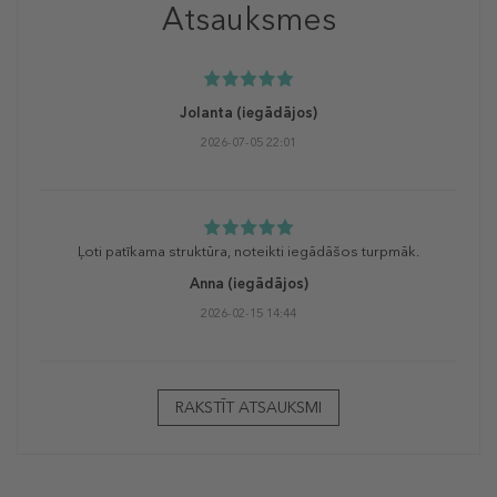
Atsauksmes
Jolanta
(iegādājos)
2026-07-05 22:01
Ļoti patīkama struktūra, noteikti iegādāšos turpmāk.
Anna
(iegādājos)
2026-02-15 14:44
RAKSTĪT ATSAUKSMI