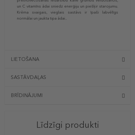
pretnovecošanās iedarbību kavē grumbu veidošanos,
un C vitamīns ādai sniedz enerģiju un piešķir starojumu.
Krēma svaigais, vieglais sastāvs ir īpaši labvēlīgs
normālai un jaukta tipa ādai.
.
LIETOŠANA
SASTĀVDAĻAS
BRĪDINĀJUMI
Līdzīgi produkti