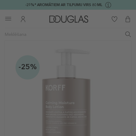
-25%* AROMĀTIEM AR TILPUMU VIRS 80 ML
-25%