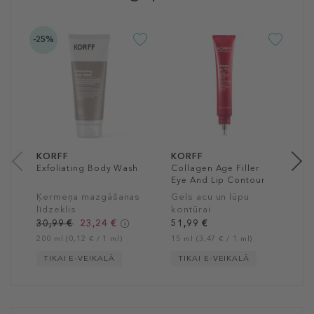
-25%
K
C
F
S
s
7
50
KORFF
KORFF
Exfoliating Body Wash
Collagen Age Filler
Eye And Lip Contour
Ķermeņa mazgāšanas
Gels acu un lūpu
līdzeklis
kontūrai
30,99 €
23,24 €
51,99 €
200 ml (0,12 € / 1 ml)
15 ml (3,47 € / 1 ml)
TIKAI E-VEIKALĀ
TIKAI E-VEIKALĀ