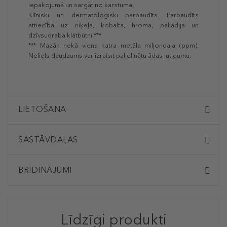
iepakojumā un sargāt no karstuma.
Klīniski un dermatoloģiski pārbaudīts. Pārbaudīts
attiecībā uz niķeļa, kobalta, hroma, pallādija un
dzīvsudraba klātbūtni.***
*** Mazāk nekā viena katra metāla miljondaļa (ppm).
Neliels daudzums var izraisīt palielinātu ādas jutīgumu.
LIETOŠANA
SASTĀVDAĻAS
BRĪDINĀJUMI
Līdzīgi produkti