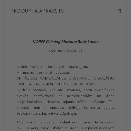
PRODUKTA APRAKSTS
KORFF Calming Moisture Body Lotion
(Ķermeņa losjons)
Nomierinošs, mitrinošs ķermeņa losjons
Mitrina, nomierina, ātri uzsūcas
AR ĀZIJAS VAIROGLAPES EKSTRAKTU, SKVALĀNU,
OMEGA-3 TAUKSKĀBĒM UN B5 PROVITAMĪNU.
Šķidrais sastāvs, kas ātri uzsūcas, satur specifiskas
aktīvās sastāvdaļas ar nomierinošām un ādas
barjerfunkcijas līdzsvaru atjaunojošām īpašībām. Tas
intensīvi mitrina, sniedzot tūlītēju komforta sajūtu.
Jebkura tipa ādai, pat visjutīgākajai.
Tikai ārīgai lietošanai. Neļaut iekļūt acīs. Ja līdzeklis
iekļuvis acīs, rūpīgi skalot ar ūdeni. Uzglabāt noslēgtā