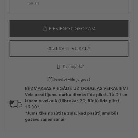
08-31
PIEVIENOT GROZAM
REZERVĒT VEIKALĀ
Kur nopirkt?
Ievietot vēlmju grozā
BEZMAKSAS PIEGĀDE UZ DOUGLAS VEIKALIEM!
Veic pasūtījumu darba dienās līdz plkst. 15.00 un
izņem e-veikalā (Ulbrokas 30, Rīgā) līdz plkst.
19.00*.
*Jums tiks nosūtīta ziņa, kad pasūtījums būs
gatavs saņemšanai!