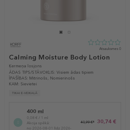
0
Atsauksmes 0
zvaigžņu
Calming Moisture Body Lotion
no
5
Ķermeņa losjons
no
ĀDAS TIPS/STĀVOKLIS:
Visiem ādas tipiem
0
ĪPAŠĪBAS:
Mitrinošs, Nomierinošs
atsauksmēm
KAM:
Sievietei
TIKAI E-VEIKALĀ
Selected
400 ml
variation
0,08 € / 1 ml
30,74 €
40,99 €*
Akcija spēkā:
no 2026-08-01 līdz 2026-