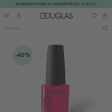
BEZMAKSAS PIEGĀDE UZ PAKOMĀTIEM LĪDZ 09.08.2026
-40%