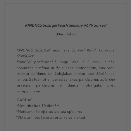
KINETICS Solargel Polish Sensory #679 Surreal
(Nagu laka)
KINETICS
SolarGel
nagu laka
Surreal #679,
kolekcija
SENSORY
SolarGel
profesionālā nagu laka ir 2 soļu jaunās
paaudzes sistēma ar želejlakas elementiem, kas rada
izteiktu spīdumu un želejlakas efektu bez žāvēšanas
lampā. Salīdzinot ar parastās lakas pārklājumu,
SolarGel
virsējais pārklājums ir daudz noturīgāks pret
skrāpējumiem.
ĪPAŠĪBAS:
*Noturība līdz 10 dienām
*Neticams želejlakas izskata spīdums
*3D ota - lietošana tik ērta, kā vēl nekad