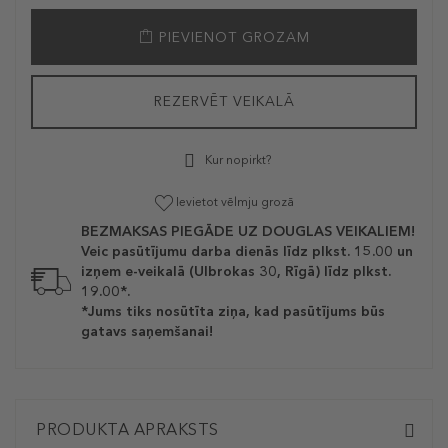
PIEVIENOT GROZAM
REZERVĒT VEIKALĀ
Kur nopirkt?
Ievietot vēlmju grozā
BEZMAKSAS PIEGĀDE UZ DOUGLAS VEIKALIEM!
Veic pasūtījumu darba dienās līdz plkst. 15.00 un
izņem e-veikalā (Ulbrokas 30, Rīgā) līdz plkst.
19.00*.
*Jums tiks nosūtīta ziņa, kad pasūtījums būs
gatavs saņemšanai!
PRODUKTA APRAKSTS