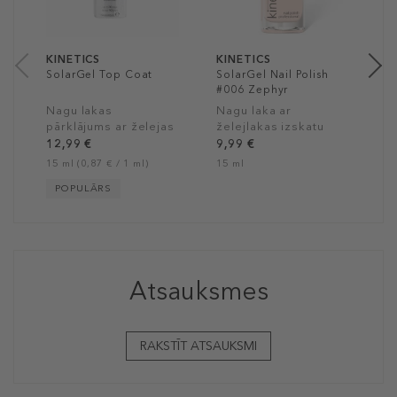
9
1
KINETICS
KINETICS
SolarGel Top Coat
SolarGel Nail Polish
#006 Zephyr
Nagu lakas
Nagu laka ar
pārklājums ar želejas
želejlakas izskatu
lakas efektu
12,99 €
9,99 €
15 ml (0,87 € / 1 ml)
15 ml
POPULĀRS
Atsauksmes
RAKSTĪT ATSAUKSMI