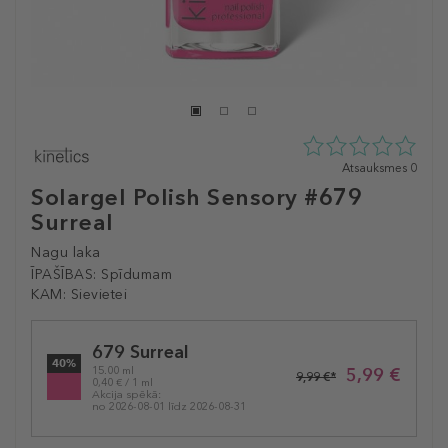
0
Atsauksmes 0
zvaigžņu
Solargel Polish Sensory #679
no
Surreal
5
no
Nagu laka
0
atsauksmēm
ĪPAŠĪBAS:
Spīdumam
KAM:
Sievietei
Selected
679 Surreal
variation
40%
5,99 €
15.00 ml
9,99 €*
0,40 € / 1 ml
Akcija spēkā:
no 2026-08-01 līdz 2026-08-31