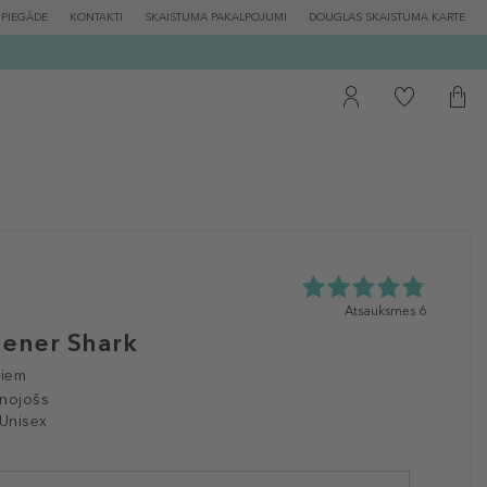
PIEGĀDE
KONTAKTI
SKAISTUMA PAKALPOJUMI
DOUGLAS SKAISTUMA KARTE
4.8
Atsauksmes 6
zvaigžņu
dener Shark
no
5
giem
no
unojošs
6
 Unisex
atsauksmēm