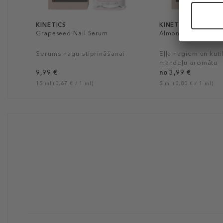
KINETICS
KINETICS
Grapeseed Nail Serum
Almond Cuticle Esse
Serums nagu stiprināšanai
Eļļa nagiem un kuti
mandeļu aromātu
9,99 €
no 3,99 €
15 ml (0,67 € / 1 ml)
5 ml (0,80 € / 1 ml)