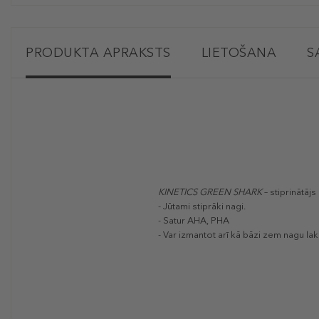
PRODUKTA APRAKSTS
LIETOŠANA
S
KINETICS GREEN SHARK
– stiprinātā
- Jūtami stiprāki nagi.
- Satur AHA, PHA
- Var izmantot arī kā bāzi zem nagu lak