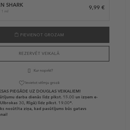
EN SHARK
9,99 €
/ 1 ml
PIEVIENOT GROZAM
REZERVĒT VEIKALĀ
Kur nopirkt?
Ievietot vēlmju grozā
SAS PIEGĀDE UZ DOUGLAS VEIKALIEM!
ūtījumu darba dienās līdz plkst. 15.00 un izņem e-
(Ulbrokas 30, Rīgā) līdz plkst. 19.00*.
ks nosūtīta ziņa, kad pasūtījums būs gatavs
nai!