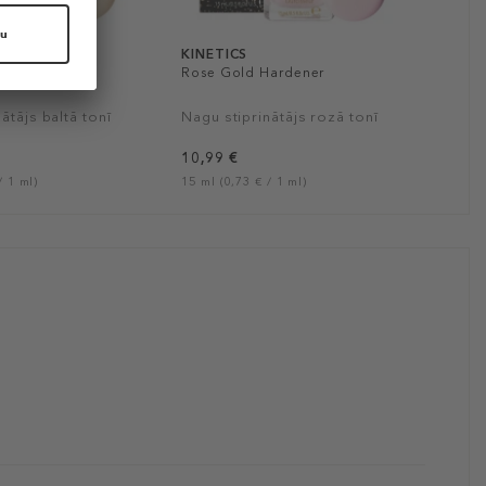
KINETICS
Hardener
Rose Gold Hardener
ātājs baltā tonī
Nagu stiprinātājs rozā tonī
10,99 €
/ 1 ml)
15 ml (0,73 € / 1 ml)