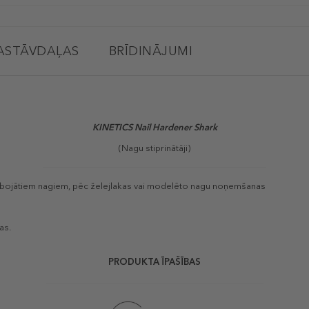
ASTĀVDAĻAS
BRĪDINĀJUMI
KINETICS Nail Hardener Shark
(Nagu stiprinātāji)
js bojātiem nagiem, pēc želejlakas vai modelēto nagu noņemšanas
as.
PRODUKTA ĪPAŠĪBAS