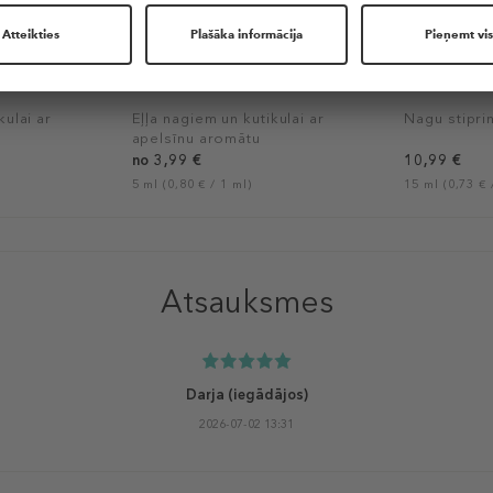
KINETICS
KINETICS
ntial Oil
Orange Cuticle Essential Oil
White Gold 
kulai ar
Eļļa nagiem un kutikulai ar
Nagu stiprin
apelsīnu aromātu
no 3,99 €
10,99 €
5 ml (0,80 € / 1 ml)
15 ml (0,73 € 
Atsauksmes
Darja
(iegādājos)
2026-07-02 13:31