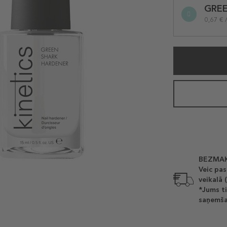
GRE
variation
0,67 € 
BEZMAK
Veic pas
veikalā 
*Jums ti
saņemša