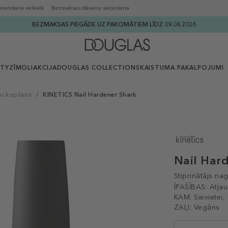
ņemšana veikalā
Bezmaksas dāvanu saiņošana
BEZMAKSAS PIEGĀDE UZ PAKOMĀTIEM LĪDZ 09.08.2026
UTY
ZĪMOLI
AKCIJA
DOUGLAS COLLECTION
SKAISTUMA PAKALPOJUMI
u kopšana
/
KINETICS Nail Hardener Shark
Nail Har
Stiprinātājs na
ĪPAŠĪBAS:
Atja
KAM:
Sievietei,
ZAĻI:
Vegāns
Selected