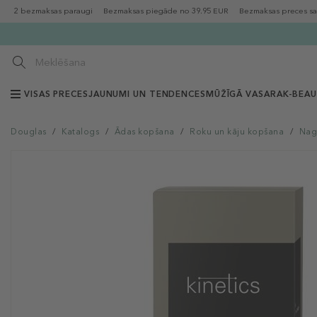
2 bezmaksas paraugi
Bezmaksas piegāde no 39.95 EUR
Bezmaksas preces sa
VISAS PRECES
JAUNUMI UN TENDENCES
MŪŽĪGĀ VASARA
K-BEA
Douglas
/
Katalogs
/
Ādas kopšana
/
Roku un kāju kopšana
/
Nag