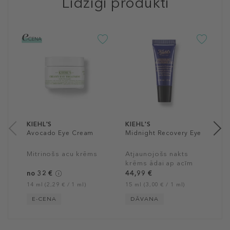
Līdzīgi produkti
K
P
C
V
A
v
5
15
KIEHL'S
KIEHL'S
Avocado Eye Cream
Midnight Recovery Eye
Mitrinošs acu krēms
Atjaunojošs nakts
krēms ādai ap acīm
no 32 €
44,99 €
14 ml (2,29 € / 1 ml)
15 ml (3,00 € / 1 ml)
E-CENA
DĀVANA