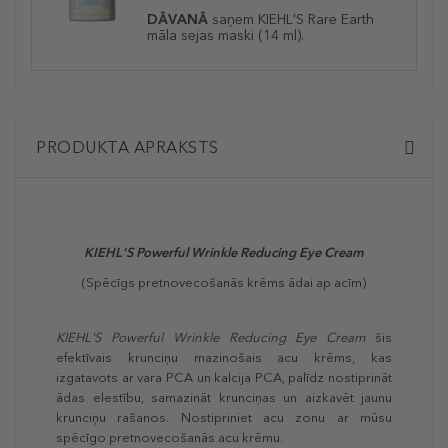
DĀVANĀ
saņem KIEHL'S
Rare Earth
māla sejas maski
(14 ml).
PRODUKTA APRAKSTS
KIEHL'S Powerful Wrinkle Reducing Eye Cream
(Spēcīgs pretnovecošanās krēms ādai ap acīm)
KIEHL'S Powerful Wrinkle Reducing Eye Cream
šis
efektīvais krunciņu mazinošais acu krēms, kas
izgatavots ar vara PCA un kalcija PCA, palīdz nostiprināt
ādas elestību, samazināt krunciņas un aizkavēt jaunu
krunciņu rašanos. Nostipriniet acu zonu ar mūsu
spēcīgo pretnovecošanās acu krēmu.