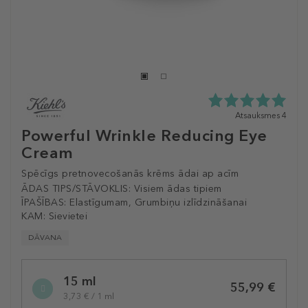
5.0
Atsauksmes 4
zvaigžņu
Powerful Wrinkle Reducing Eye
no
Cream
5
no
Spēcīgs pretnovecošanās krēms ādai ap acīm
4
atsauksmēm
ĀDAS TIPS/STĀVOKLIS:
Visiem ādas tipiem
ĪPAŠĪBAS:
Elastīgumam, Grumbiņu izlīdzināšanai
KAM:
Sievietei
DĀVANA
Selected
15 ml
variation
55,99 €
3,73 € / 1 ml