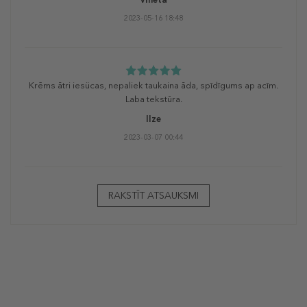
2023-05-16 18:48
Krēms ātri iesücas, nepaliek taukaina āda, spīdīgums ap acīm.
Laba tekstūra.
Ilze
2023-03-07 00:44
RAKSTĪT ATSAUKSMI