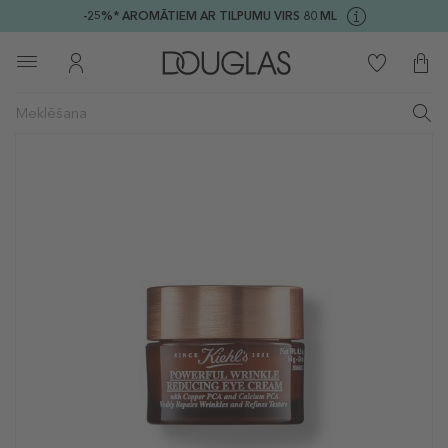
-25%* AROMĀTIEM AR TILPUMU VIRS 80 ML