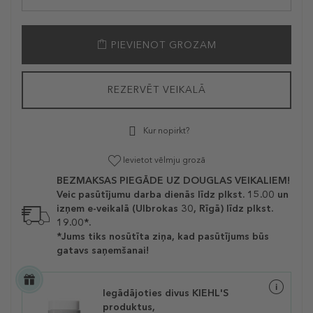
PIEVIENOT GROZAM
REZERVĒT VEIKALĀ
Kur nopirkt?
Ievietot vēlmju grozā
BEZMAKSAS PIEGĀDE UZ DOUGLAS VEIKALIEM!
Veic pasūtījumu darba dienās līdz plkst. 15.00 un
izņem e-veikalā (Ulbrokas 30, Rīgā) līdz plkst.
19.00*.
*Jums tiks nosūtīta ziņa, kad pasūtījums būs
gatavs saņemšanai!
Iegādājoties divus KIEHL'S
produktus,