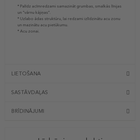
* Palīdz acīmredzami samazināt grumbas, smalkās līnijas
un "vārnu kājiņas".
* Uzlabo ādas struktūru, lai redzami izlīdzinātu acu zonu
un mazinātu acu pietūkumu.
* Acu zonai.
LIETOŠANA
SASTĀVDAĻAS
BRĪDINĀJUMI