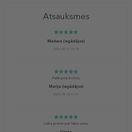
Atsauksmes
Madara
(iegādājos)
2026-05-11 14:18
Patīkams krēms
Marija
(iegādājos)
2025-09-15 17:11
Laba prece par labu cenu
Vineta