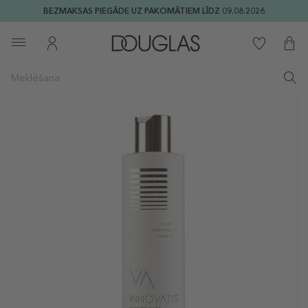
BEZMAKSAS PIEGĀDE UZ PAKOMĀTIEM LĪDZ 09.08.2026