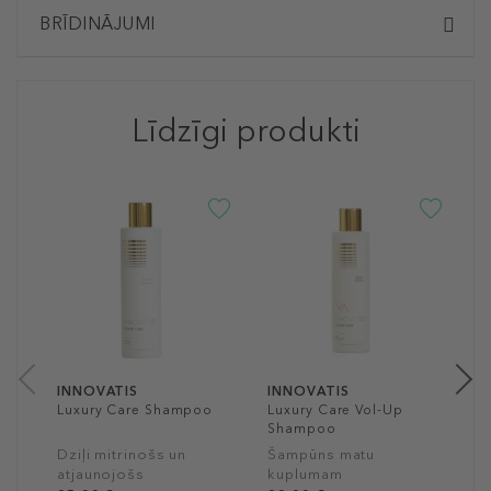
BRĪDINĀJUMI
Līdzīgi produkti
I
L
S
Š
m
2
25
INNOVATIS
INNOVATIS
Luxury Care Shampoo
Luxury Care Vol-Up
Shampoo
Dziļi mitrinošs un
Šampūns matu
atjaunojošs
kuplumam