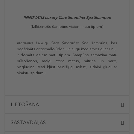
INNOVATIS Luxury Care Smoother Spa Shampoo
(Izlīdzinošs šampūns visiem matu tipiem)
Innovatis Luxury Care Smoother Spa
šampūns, kas
bagātināts ar termālo ūdeni un augu izcelsmes glicerīnu,
ir domāts visiem matu tipiem. Šampūns samazina matu
pūkošanos, maigi attīra matus, mitrina un baro,
nogludina. Mati kļūst brīnišķīgi mīksti, zīdaini gludi ar
skaistu spīdumu.
LIETOŠANA
SASTĀVDAĻAS