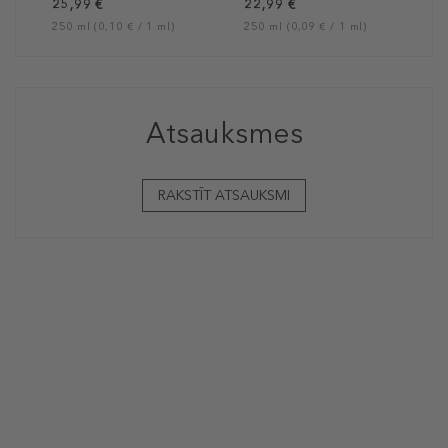
ārstnieciskais
25,99 €
22,99 €
šampūns bojātiem
250 ml (0,10 € / 1 ml)
250 ml (0,09 € / 1 ml)
matiem
Atsauksmes
RAKSTĪT ATSAUKSMI