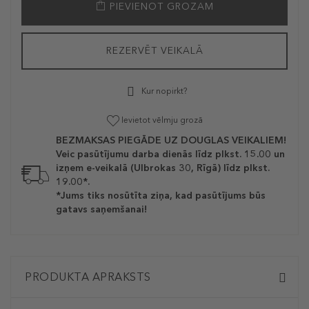
PIEVIENOT GROZAM
REZERVĒT VEIKALĀ
Kur nopirkt?
Ievietot vēlmju grozā
BEZMAKSAS PIEGĀDE UZ DOUGLAS VEIKALIEM!
Veic pasūtījumu darba dienās līdz plkst. 15.00 un
izņem e-veikalā (Ulbrokas 30, Rīgā) līdz plkst.
19.00*.
*Jums tiks nosūtīta ziņa, kad pasūtījums būs
gatavs saņemšanai!
PRODUKTA APRAKSTS