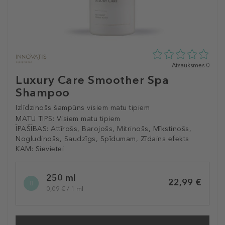
0
Atsauksmes 0
zvaigžņu
Luxury Care Smoother Spa
no
Shampoo
5
no
Izlīdzinošs šampūns visiem matu tipiem
0
atsauksmēm
MATU TIPS:
Visiem matu tipiem
ĪPAŠĪBAS:
Attīrošs, Barojošs, Mitrinošs, Mīkstinošs,
Nogludinošs, Saudzīgs, Spīdumam, Zīdains efekts
KAM:
Sievietei
Selected
250 ml
variation
22,99 €
0,09 € / 1 ml