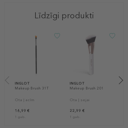
Līdzīgi produkti
I
M
O
1
1
INGLOT
INGLOT
Makeup Brush 31T
Makeup Brush 201
Ota | acīm
Ota | sejai
16,99 €
22,99 €
1 gab.
1 gab.