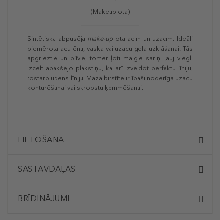
(Makeup ota)
Sintētiska abpusēja
make-up
ota acīm un uzacīm. Ideāli
piemērota acu ēnu, vaska vai uzacu gela uzklāšanai. Tās
apgrieztie un blīvie, tomēr ļoti maigie sariņi ļauj viegli
izcelt apakšējo plakstiņu, kā arī izveidot perfektu līniju,
tostarp ūdens līniju. Mazā birstīte ir īpaši noderīga uzacu
konturēšanai vai skropstu ķemmēšanai.
LIETOŠANA
SASTĀVDAĻAS
BRĪDINĀJUMI