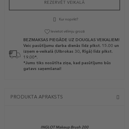
REZERVĒT VEIKALĀ
Kur nopirkt?
Ievietot vēlmju grozā
BEZMAKSAS PIEGĀDE UZ DOUGLAS VEIKALIEM!
Veic pasūtījumu darba dienās līdz plkst. 15.00 un
izņem e-veikalā (Ulbrokas 30, Rīgā) līdz plkst.
19.00*.
*Jums tiks nosūtīta ziņa, kad pasūtījums būs
gatavs saņemšanai!
PRODUKTA APRAKSTS
INGLOT Makeup Brush 200