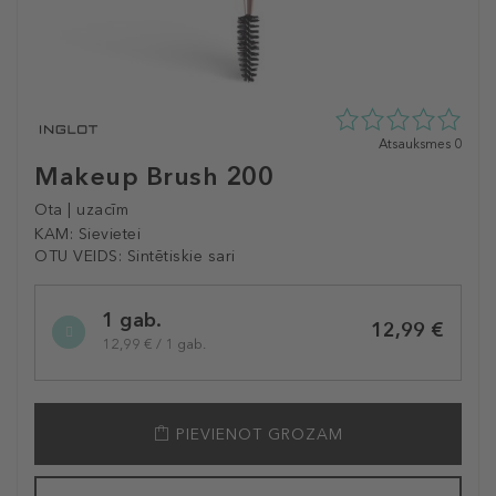
0
Atsauksmes 0
zvaigžņu
Makeup Brush 200
no
5
Ota | uzacīm
no
KAM:
Sievietei
0
OTU VEIDS:
Sintētiskie sari
atsauksmēm
Selected
1 gab.
variation
12,99 €
12,99 € / 1 gab.
PIEVIENOT GROZAM