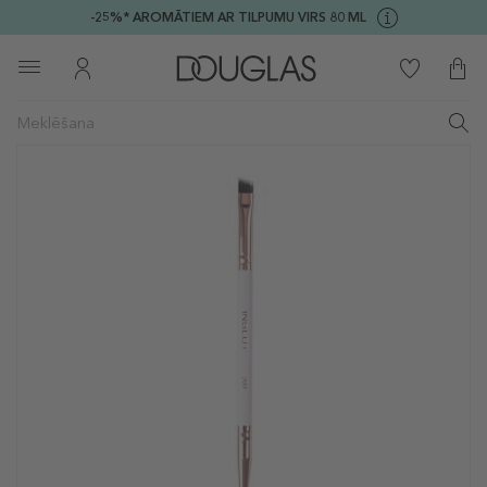
-25%* AROMĀTIEM AR TILPUMU VIRS 80 ML