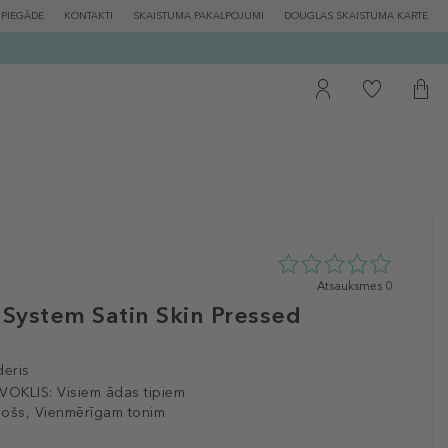
PIEGĀDE
KONTAKTI
SKAISTUMA PAKALPOJUMI
DOUGLAS SKAISTUMA KARTE
0
Atsauksmes 0
zvaigžņu
System Satin Skin Pressed
no
5
no
eris
0
atsauksmēm
VOKLIS:
Visiem ādas tipiem
jošs, Vienmērīgam tonim