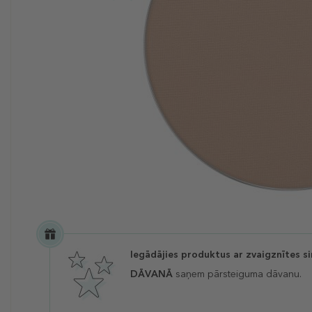
Iegādājies produktus ar zvaigznītes s
DĀVANĀ
saņem pārsteiguma dāvanu.