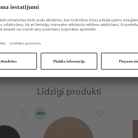
PRODUKTA ĪPAŠĪBAS
Līdzīgi produkti
-40%