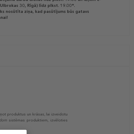
(Ulbrokas 30, Rīgā) līdz plkst. 19.00*.
ks nosūtīta ziņa, kad pasūtījums būs gatavs
nai!
ot produktus un krāsas, lai izveidotu
edom
sistēmas produktiem, izvēloties