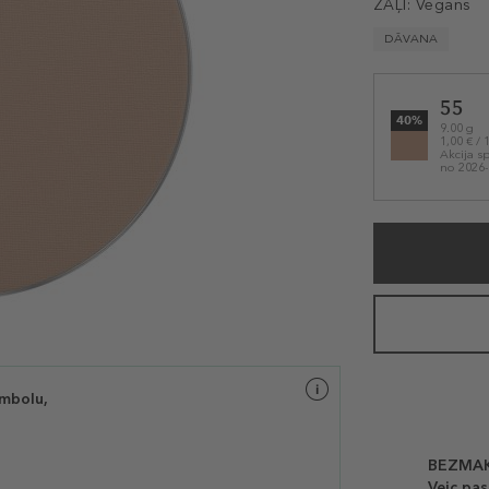
ZAĻI:
Vegāns
DĀVANA
Selected
55
variation
40%
9.00 g
1,00 € / 
Akcija s
no 2026-
imbolu,
BEZMAK
Veic pas