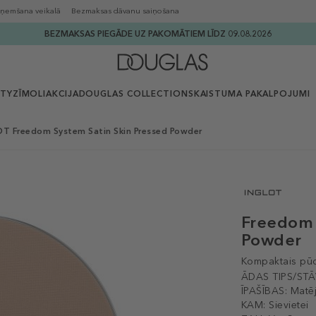
ņemšana veikalā
Bezmaksas dāvanu saiņošana
BEZMAKSAS PIEGĀDE UZ PAKOMĀTIEM LĪDZ 09.08.2026
UTY
ZĪMOLI
AKCIJA
DOUGLAS COLLECTION
SKAISTUMA PAKALPOJUMI
T Freedom System Satin Skin Pressed Powder
Freedom 
Powder
Kompaktais pūd
ĀDAS TIPS/STĀ
ĪPAŠĪBAS:
Matē
KAM:
Sievietei