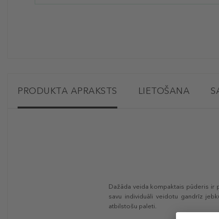
PRODUKTA APRAKSTS
LIETOŠANA
S
Dažāda veida kompaktais pūderis ir 
savu individuāli veidotu gandrīz jeb
atbilstošu paleti.