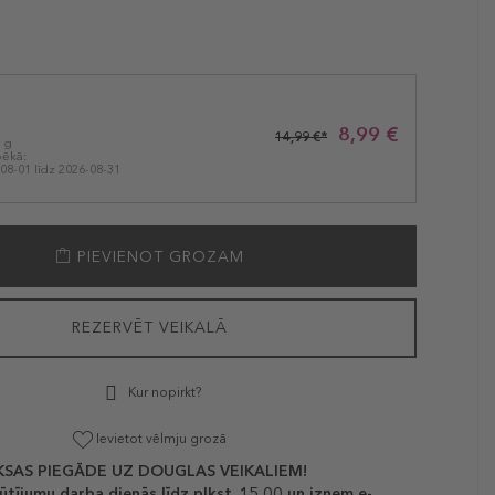
8,99 €
14,99 €*
1 g
pēkā:
08-01 līdz 2026-08-31
PIEVIENOT GROZAM
REZERVĒT VEIKALĀ
Kur nopirkt?
Ievietot vēlmju grozā
SAS PIEGĀDE UZ DOUGLAS VEIKALIEM!
ūtījumu darba dienās līdz plkst. 15.00 un izņem e-