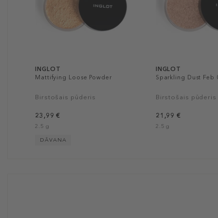
INGLOT
INGLOT
Mattifying Loose Powder
Sparkling Dust Feb 
Birstošais pūderis
Birstošais pūderis
23,99 €
21,99 €
2.5 g
2.5 g
DĀVANA