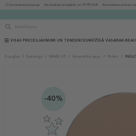
2 bezmaksas paraugi
Bezmaksas piegāde no 39.95 EUR
Bezmaksas preces sa
VISAS PRECES
JAUNUMI UN TENDENCES
MŪŽĪGĀ VASARA
K-BEA
Douglas
/
Katalogs
/
MAKE-UP
/
Kosmētika sejai
/
Pūderi
/
INGLO
-40%