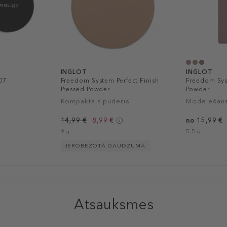
INGLOT
INGLOT
07
Freedom System Perfect Finish
Freedom Sys
Pressed Powder
Powder
Kompaktais pūderis
Modelēšana
14,99 €
8,99 €
no 15,99 €
9 g
5.5 g
IEROBEŽOTĀ DAUDZUMĀ
Atsauksmes