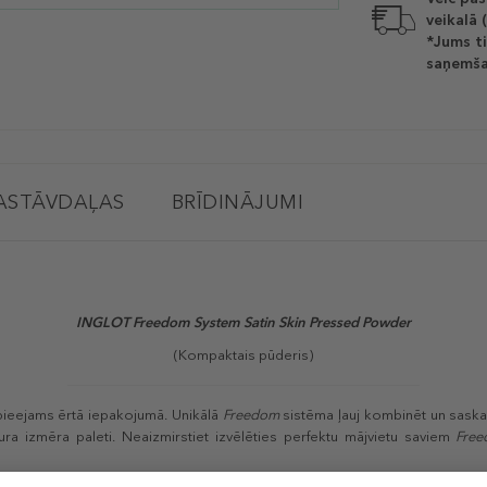
veikalā 
*Jums ti
saņemša
ASTĀVDAĻAS
BRĪDINĀJUMI
INGLOT Freedom System Satin Skin Pressed Powder
(Kompaktais pūderis)
pieejams ērtā iepakojumā. Unikālā
Freedom
sistēma ļauj kombinēt un saskaņ
kura izmēra paleti. Neaizmirstiet izvēlēties perfektu mājvietu saviem
Fre