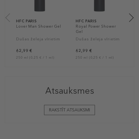
3
75
HFC PARIS
HFC PARIS
Lover Man Shower Gel
Royal Power Shower
Gel
Dušas želeja vīrietim
Dušas želeja vīrietim
62,99 €
62,99 €
250 ml (0,25 € / 1 ml)
250 ml (0,25 € / 1 ml)
Atsauksmes
RAKSTĪT ATSAUKSMI