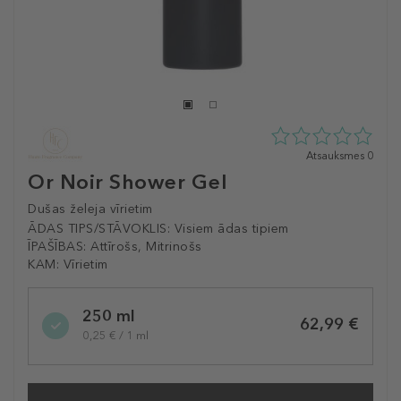
0
Atsauksmes 0
zvaigžņu
Or Noir Shower Gel
no
5
Dušas želeja vīrietim
no
ĀDAS TIPS/STĀVOKLIS:
Visiem ādas tipiem
0
ĪPAŠĪBAS:
Attīrošs, Mitrinošs
atsauksmēm
KAM:
Vīrietim
Selected
250 ml
variation
62,99 €
0,25 € / 1 ml