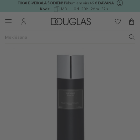
TIKAI E-VEIKALĀ ŠODIEN!
Pirkumiem virs 49 €
DĀVANA
Kods:
MD
0
d
20
h
26
m
36
s