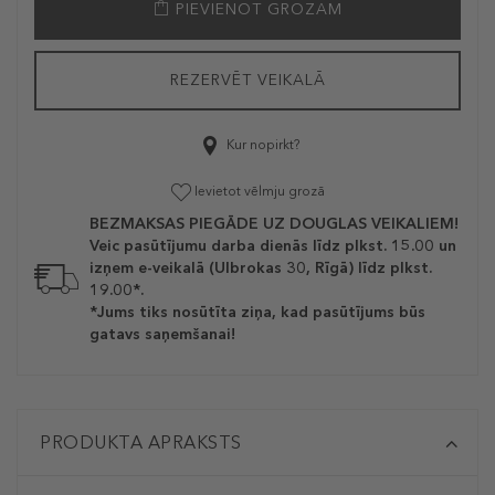
PIEVIENOT GROZAM
REZERVĒT VEIKALĀ
Kur nopirkt?
Ievietot vēlmju grozā
BEZMAKSAS PIEGĀDE UZ DOUGLAS VEIKALIEM!
Veic pasūtījumu darba dienās līdz plkst. 15.00 un
izņem e-veikalā (Ulbrokas 30, Rīgā) līdz plkst.
19.00*.
*Jums tiks nosūtīta ziņa, kad pasūtījums būs
gatavs saņemšanai!
PRODUKTA APRAKSTS