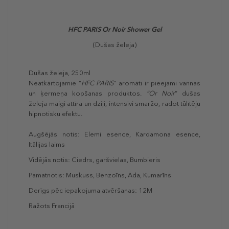
HFC PARIS Or Noir Shower Gel
(Dušas želeja)
Dušas želeja, 250ml
Neatkārtojamie “
HFC PARIS
” aromāti ir pieejami vannas
un ķermeņa kopšanas produktos.
“Or Noir
” dušas
želeja maigi attīra un dziļi, intensīvi smaržo, radot tūlītēju
hipnotisku efektu.
Augšējās notis: Elemi esence, Kardamona esence,
Itālijas laims
Vidējās notis: Ciedrs, garšvielas, Bumbieris
Pamatnotis: Muskuss, Benzoīns, Āda, Kumarīns
Derīgs pēc iepakojuma atvēršanas: 12M
Ražots Francijā