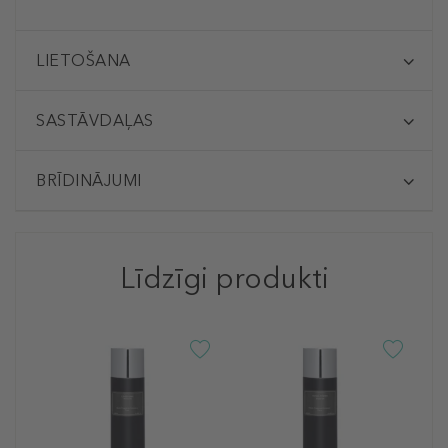
LIETOŠANA
SASTĀVDAĻAS
BRĪDINĀJUMI
Līdzīgi produkti
H
P
P
s