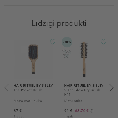
Līdzīgi produkti
-30%
H
R
S
A
n
š
8
20
HAIR RITUEL BY SISLEY
HAIR RITUEL BY SISLEY
The Pocket Brush
S The Blow Dry Brush
N°1
Maza matu suka
Matu suka
87 €
91 €
63,70 €
1 gab.
1 gab.