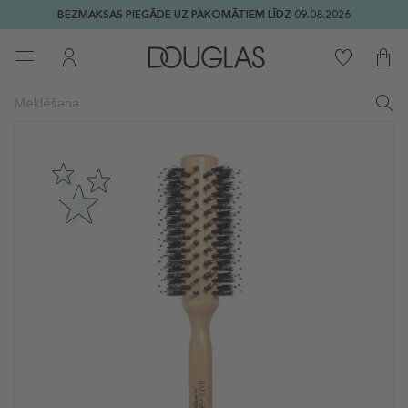
BEZMAKSAS PIEGĀDE UZ PAKOMĀTIEM LĪDZ 09.08.2026