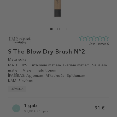
0
Atsauksmes 0
zvaigžņu
S The Blow Dry Brush N°2
no
5
Matu suka
no
MATU TIPS:
Cirtainiem matiem, Gariem matiem, Sausiem
0
matiem, Visiem matu tipiem
atsauksmēm
ĪPAŠĪBAS:
Apjomam, Mīkstinošs, Spīdumam
KAM:
Sievietei
DĀVANA
Selected
1 gab
variation
91 €
91,00 € / 1 gab.