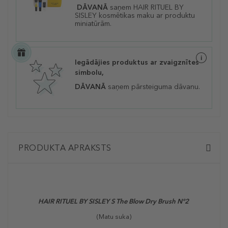
DĀVANĀ
saņem HAIR RITUEL BY
SISLEY kosmētikas maku ar produktu
miniatūrām.
Iegādājies produktus ar zvaigznītes
simbolu,
DĀVANĀ
saņem pārsteiguma dāvanu.
PRODUKTA APRAKSTS
HAIR RITUEL BY SISLEY S The Blow Dry Brush N°2
(Matu suka)