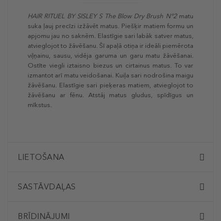
HAIR RITUEL BY SISLEY S The Blow Dry Brush N°2
matu
suka ļauj precīzi izžāvēt matus. Piešķir matiem formu un
apjomu jau no saknēm. Elastīgie sari labāk satver matus,
atvieglojot to žāvēšanu. Šī apaļā otiņa ir ideāli piemērota
viļņainu, sausu, vidēja garuma un garu matu žāvēšanai.
Ostīte viegli iztaisno biezus un cirtainus matus. To var
izmantot arī matu veidošanai. Kuiļa sari nodrošina maigu
žāvēšanu. Elastīgie sari pieķeras matiem, atvieglojot to
žāvēšanu ar fēnu. Atstāj matus gludus, spīdīgus un
mīkstus.
LIETOŠANA
SASTĀVDAĻAS
BRĪDINĀJUMI