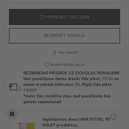
PIEVIENOT GROZAM
REZERVĒT VEIKALĀ
Kur nopirkt?
Ievietot vēlmju grozā
BEZMAKSAS PIEGĀDE UZ DOUGLAS VEIKALIEM!
Veic pasūtījumu darba dienās līdz plkst. 15.00 un
izņem e-veikalā (Ulbrokas 30, Rīgā) līdz plkst.
19.00*.
*Jums tiks nosūtīta ziņa, kad pasūtījums būs
gatavs saņemšanai!
Iegādājoties divus HAIR RITUEL BY
SISLEY produktus,