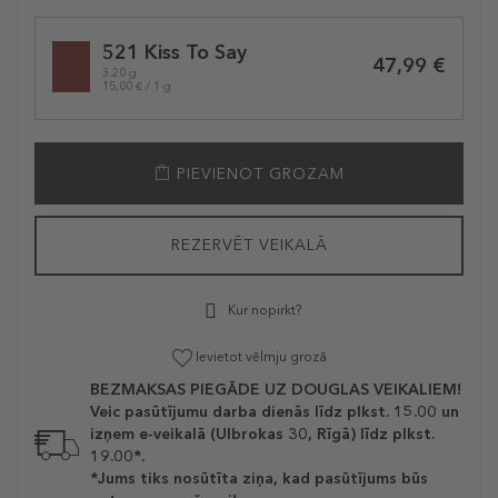
Selected
521 Kiss To Say
variation
47,99 €
3.20 g
15,00 € / 1 g
PIEVIENOT GROZAM
REZERVĒT VEIKALĀ
Kur nopirkt?
Ievietot vēlmju grozā
BEZMAKSAS PIEGĀDE UZ DOUGLAS VEIKALIEM!
Veic pasūtījumu darba dienās līdz plkst. 15.00 un
izņem e-veikalā (Ulbrokas 30, Rīgā) līdz plkst.
19.00*.
*Jums tiks nosūtīta ziņa, kad pasūtījums būs