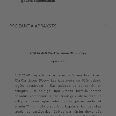
gatavs saņemšanai!
PRODUKTA APRAKSTS
GUERLAIN Kisskiss Shine Bloom Lips
(Lūpu krāsa)
GUERLAIN
iepazīstina ar jauno spīduma lūpu krāsu
KissKiss Shine Bloom
, kas izgatavota no 95% dabiski
iegūtu sastāvdaļu *. Kas attiecas uz sensoritāti un
sniegumu, šī spīdīgā lūpu krāsas formula nerada
nekādus kompromisus; tās ārkārtīgi kūstošā tekstūra
sulīgi nogludina lūpas, ietērpjot tās greznā veidā. 24
stundu ** mitrinoša ziedu lūpu kopšana, kur dabiskas
izcelsmes sastāvdaļas rūpējas par lūpām dienu pēc