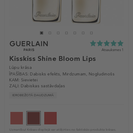
5.0
Atsauksmes 1
zvaigžņu
Kisskiss Shine Bloom Lips
no
5
Lūpu krāsa
no
ĪPAŠĪBAS:
Dabisks efekts, Mirdzumam, Nogludinošs
1
KAM:
Sievietei
atsauksmēm
ZAĻI:
Dabiskas sastāvdaļas
IEROBEŽOTĀ DAUDZUMĀ
Uzmanību! Krāsas displejā var atšķirties no faktiskās produkta krāsas.