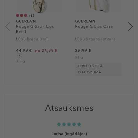
4
3
+12
GUERLAIN
GUERLAIN
Rouge G Satin Lips
Rouge G Lips Case
Refill
Lūpu krāsa Refill
Lūpu krāsas ietvars
44,99 €
no 26,99 €
38,99 €
51 g
3.5 g
IEROBEŽOTĀ
DAUDZUMĀ
Atsauksmes
Larisa
(iegādājos)