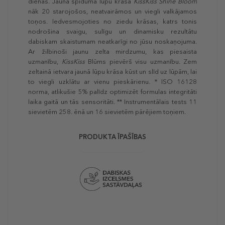
dienas. Jaunā spīduma lūpu krāsa
KissKiss Shine Bloom
nāk 20 starojošos, neatvairāmos un viegli valkājamos
toņos. Iedvesmojoties no ziedu krāsas, katrs tonis
nodrošina svaigu, sulīgu un dinamisku rezultātu
dabiskam skaistumam neatkarīgi no jūsu noskaņojuma.
Ar žilbinoši jaunu zelta mirdzumu, kas piesaista
uzmanību,
KissKiss
Blūms pievērš visu uzmanību. Zem
zeltainā ietvara jaunā lūpu krāsa kūst un slīd uz lūpām, lai
to viegli uzklātu ar vienu pieskārienu. * ISO 16128
norma, atlikušie 5% palīdz optimizēt formulas integritāti
laika gaitā un tās sensoritāti. ** Instrumentālais tests 11
sievietēm 258. ēnā un 16 sievietēm pārējiem toņiem.
PRODUKTA ĪPAŠĪBAS