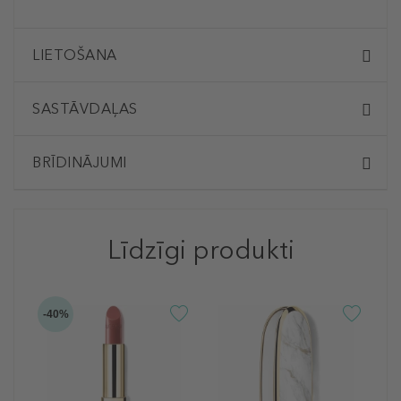
LIETOŠANA
SASTĀVDAĻAS
BRĪDINĀJUMI
Līdzīgi produkti
-40%
-4
G
R
Re
L