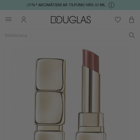
-25%* AROMĀTIEM AR TILPUMU VIRS 80 ML