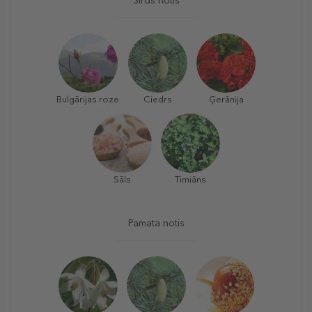
Sirds notis
Bulgārijas roze
Ciedrs
Ģerānija
Sāls
Timiāns
Pamata notis