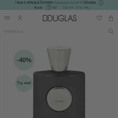
TIKAI E-VEIKALĀ ŠODIEN!
Pirkumiem virs 49 €
DĀVANA
Kods:
MD
0
d
4
h
57
m
44
s
-40%