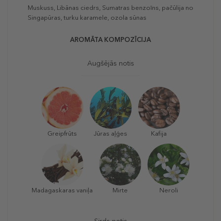
Muskuss, Libānas ciedrs, Sumatras benzoīns, pačūlija no
Singapūras, turku karamele, ozola sūnas
AROMĀTA KOMPOZĪCIJA
Augšējās notis
Greipfrūts
Jūras aļģes
Kafija
Madagaskaras vaniļa
Mirte
Neroli