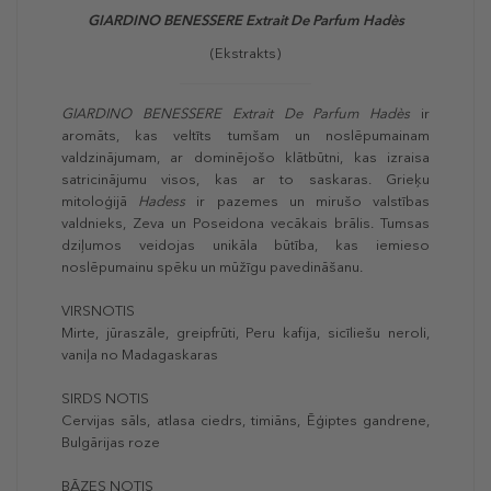
GIARDINO BENESSERE
Extrait De Parfum Hadès
(Ekstrakts)
GIARDINO BENESSERE Extrait De Parfum Hadès
ir
aromāts, kas veltīts tumšam un noslēpumainam
valdzinājumam, ar dominējošo klātbūtni, kas izraisa
satricinājumu visos, kas ar to saskaras. Grieķu
mitoloģijā
Hadess
ir pazemes un mirušo valstības
valdnieks, Zeva un Poseidona vecākais brālis. Tumsas
dziļumos veidojas unikāla būtība, kas iemieso
noslēpumainu spēku un mūžīgu pavedināšanu.
VIRSNOTIS
Mirte, jūraszāle, greipfrūti, Peru kafija, sicīliešu neroli,
vaniļa no Madagaskaras
SIRDS NOTIS
Cervijas sāls, atlasa ciedrs, timiāns, Ēģiptes gandrene,
Bulgārijas roze
BĀZES NOTIS