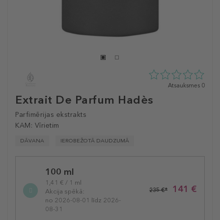
0
Atsauksmes 0
zvaigžņu
Extrait De Parfum Hadès
no
5
Parfimērijas ekstrakts
no
KAM:
Vīrietim
0
atsauksmēm
DĀVANA
IEROBEŽOTĀ DAUDZUMĀ
Selected
100 ml
variation
1,41 € / 1 ml
141 €
235 €*
Akcija spēkā:
no 2026-08-01 līdz 2026-
08-31