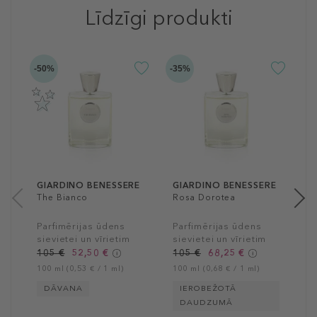
Līdzīgi produkti
-50%
-35%
-5
G
N
P
s
1
10
GIARDINO BENESSERE
GIARDINO BENESSERE
The Bianco
Rosa Dorotea
Parfimērijas ūdens
Parfimērijas ūdens
sievietei un vīrietim
sievietei un vīrietim
105 €
52,50 €
105 €
68,25 €
100 ml (0,53 € / 1 ml)
100 ml (0,68 € / 1 ml)
DĀVANA
IEROBEŽOTĀ
DAUDZUMĀ