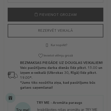
PIEVIENOT GROZAM
REZERVĒT VEIKALĀ
Kur nopirkt?
Ievietot vēlmju grozā
BEZMAKSAS PIEGĀDE UZ DOUGLAS VEIKALIEM!
Veic pasūtījumu darba dienās līdz plkst. 15.00 un
izņem e-veikalā (Ulbrokas 30, Rīgā) līdz plkst.
19.00*.
*Jums tiks nosūtīta ziņa, kad pasūtījums būs
gatavs saņemšanai!
TRY ME - Aromāta paraugs
Iegādājoties nišas aromātu ar TRY ME