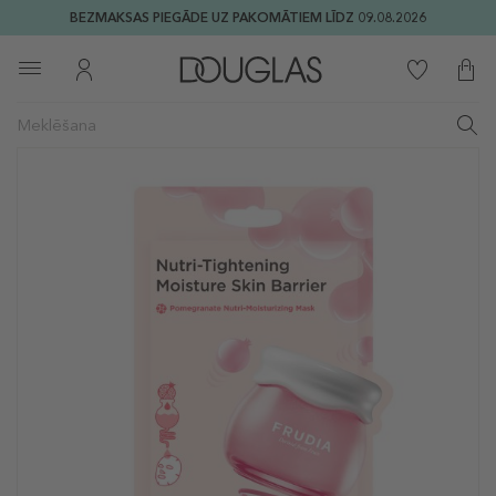
BEZMAKSAS PIEGĀDE UZ PAKOMĀTIEM LĪDZ 09.08.2026