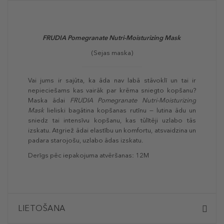
FRUDIA Pomegranate Nutri-Moisturizing Mask
(Sejas maska)
Vai jums ir sajūta, ka āda nav labā stāvoklī un tai ir
nepieciešams kas vairāk par krēma sniegto kopšanu?
Maska ādai
FRUDIA Pomegranate Nutri-Moisturizing
Mask
lieliski bagātina kopšanas rutīnu — lutina ādu un
sniedz tai intensīvu kopšanu, kas tūlītēji uzlabo tās
izskatu. Atgriež ādai elastību un komfortu, atsvaidzina un
padara starojošu, uzlabo ādas izskatu.
Derīgs pēc iepakojuma atvēršanas: 12M
LIETOŠANA