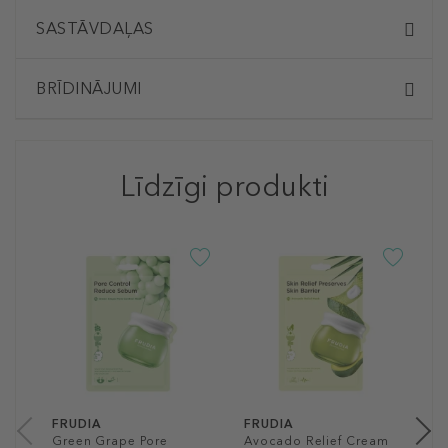
SASTĀVDAĻAS
BRĪDINĀJUMI
Līdzīgi produkti
F
B
M
M
m
3
20
FRUDIA
FRUDIA
Green Grape Pore
Avocado Relief Cream