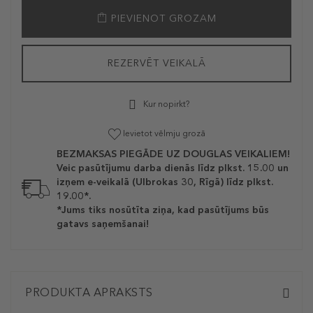
PIEVIENOT GROZAM
REZERVĒT VEIKALĀ
Kur nopirkt?
Ievietot vēlmju grozā
BEZMAKSAS PIEGĀDE UZ DOUGLAS VEIKALIEM!
Veic pasūtījumu darba dienās līdz plkst. 15.00 un
izņem e-veikalā (Ulbrokas 30, Rīgā) līdz plkst.
19.00*.
*Jums tiks nosūtīta ziņa, kad pasūtījums būs
gatavs saņemšanai!
PRODUKTA APRAKSTS