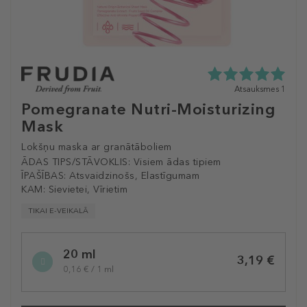
5.0
Atsauksmes 1
zvaigžņu
Pomegranate Nutri-Moisturizing
no
Mask
5
no
Lokšņu maska ​​ar granātāboliem
1
atsauksmēm
ĀDAS TIPS/STĀVOKLIS:
Visiem ādas tipiem
ĪPAŠĪBAS:
Atsvaidzinošs, Elastīgumam
KAM:
Sievietei, Vīrietim
TIKAI E-VEIKALĀ
Selected
20 ml
variation
3,19 €
0,16 € / 1 ml