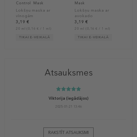
Control Mask
Mask
Lokšņu maska ​​ar
Lokšņu maska ​​ar
vīnogām
avokado
3,19 €
3,19 €
20 ml (0,16 € / 1 ml)
20 ml (0,16 € / 1 ml)
TIKAI E-VEIKALĀ
TIKAI E-VEIKALĀ
Atsauksmes
Viktorija
(iegādājos)
2025-01-21 13:46
RAKSTĪT ATSAUKSMI