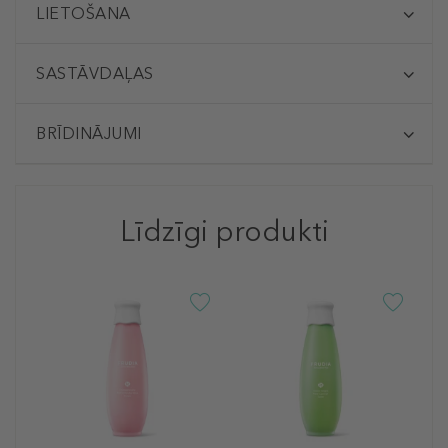
LIETOŠANA
SASTĀVDAĻAS
BRĪDINĀJUMI
Līdzīgi produkti
F
A
R
G
a
1
12