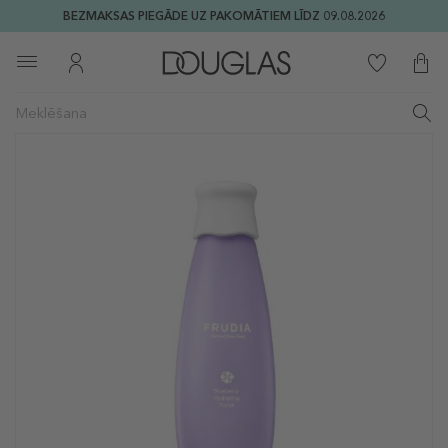
BEZMAKSAS PIEGĀDE UZ PAKOMĀTIEM LĪDZ 09.08.2026