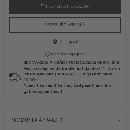
PIEVIENOT GROZAM
REZERVĒT VEIKALĀ
Kur nopirkt?
Ievietot vēlmju grozā
BEZMAKSAS PIEGĀDE UZ DOUGLAS VEIKALIEM!
Veic pasūtījumu darba dienās līdz plkst. 15.00 un
izņem e-veikalā (Ulbrokas 30, Rīgā) līdz plkst.
19.00*.
*Jums tiks nosūtīta ziņa, kad pasūtījums būs
gatavs saņemšanai!
PRODUKTA APRAKSTS