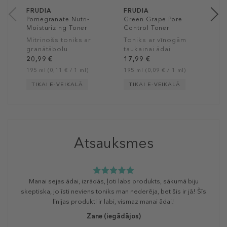
FRUDIA
FRUDIA
Pomegranate Nutri-
Green Grape Pore
Moisturizing Toner
Control Toner
Mitrinošs toniks ar
Toniks ar vīnogām
granātābolu
taukainai ādai
20,99 €
17,99 €
195 ml (0,11 € / 1 ml)
195 ml (0,09 € / 1 ml)
TIKAI E-VEIKALĀ
TIKAI E-VEIKALĀ
Atsauksmes
Manai sejas ādai, izrādās, ļoti labs produkts, sākumā biju
skeptiska, jo īsti neviens toniks man nederēja, bet šis ir jā! Šīs
līnijas produkti ir labi, vismaz manai ādai!
Zane
(iegādājos)