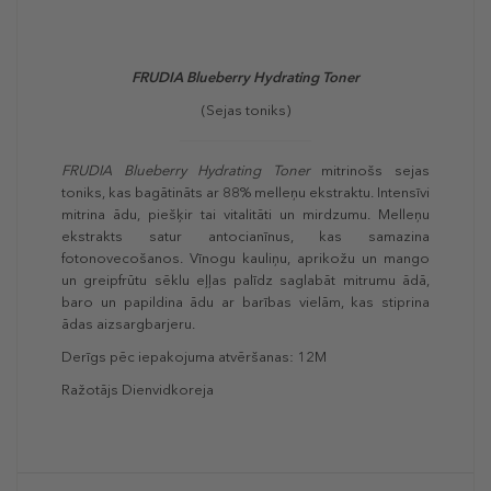
FRUDIA Blueberry Hydrating Toner
(Sejas toniks)
FRUDIA Blueberry Hydrating Toner
mitrinošs sejas
toniks, kas bagātināts ar 88% melleņu ekstraktu. Intensīvi
mitrina ādu, piešķir tai vitalitāti un mirdzumu. Melleņu
ekstrakts satur antocianīnus, kas samazina
fotonovecošanos. Vīnogu kauliņu, aprikožu un mango
un greipfrūtu sēklu eļļas palīdz saglabāt mitrumu ādā,
baro un papildina ādu ar barības vielām, kas stiprina
ādas aizsargbarjeru.
Derīgs pēc iepakojuma atvēršanas: 12M
Ražotājs Dienvidkoreja