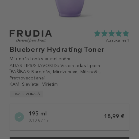
5.0
Atsauksmes 1
zvaigžņu
Blueberry Hydrating Toner
no
5
Mitrinošs toniks ar mellenēm
no
ĀDAS TIPS/STĀVOKLIS:
Visiem ādas tipiem
1
ĪPAŠĪBAS:
Barojošs, Mirdzumam, Mitrinošs,
atsauksmēm
Pretnovecošanai
KAM:
Sievietei, Vīrietim
TIKAI E-VEIKALĀ
Selected
195 ml
variation
18,99 €
0,10 € / 1 ml