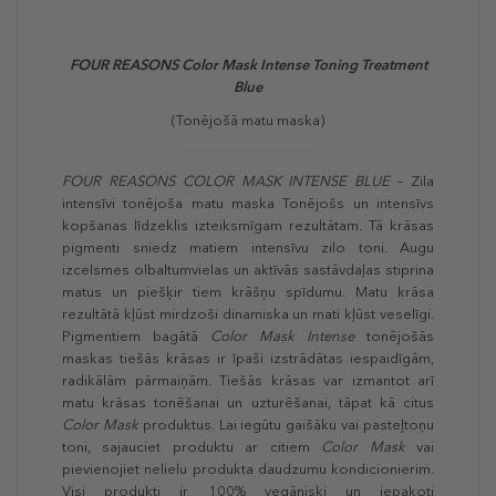
FOUR REASONS Color Mask Intense Toning Treatment
Blue
(Tonējošā matu maska)
FOUR REASONS COLOR MASK INTENSE BLUE
– Zila
intensīvi tonējoša matu maska Tonējošs un intensīvs
kopšanas līdzeklis izteiksmīgam rezultātam. Tā krāsas
pigmenti sniedz matiem intensīvu zilo toni. Augu
izcelsmes olbaltumvielas un aktīvās sastāvdaļas stiprina
matus un piešķir tiem krāšņu spīdumu. Matu krāsa
rezultātā kļūst mirdzoši dinamiska un mati kļūst veselīgi.
Pigmentiem bagātā
Color Mask Intense
tonējošās
maskas tiešās krāsas ir īpaši izstrādātas iespaidīgām,
radikālām pārmaiņām. Tiešās krāsas var izmantot arī
matu krāsas tonēšanai un uzturēšanai, tāpat kā citus
Color Mask
produktus. Lai iegūtu gaišāku vai pasteļtoņu
toni, sajauciet produktu ar citiem
Color Mask
vai
pievienojiet nelielu produkta daudzumu kondicionierim.
Visi produkti ir 100% vegāniski un iepakoti