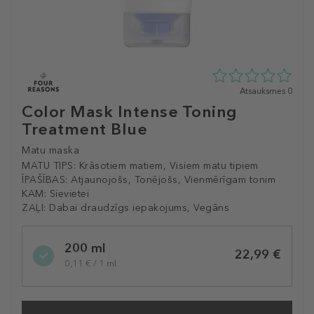
0
Atsauksmes 0
zvaigžņu
Color Mask Intense Toning
no
Treatment Blue
5
no
Matu maska
0
atsauksmēm
MATU TIPS:
Krāsotiem matiem, Visiem matu tipiem
ĪPAŠĪBAS:
Atjaunojošs, Tonējošs, Vienmērīgam tonim
KAM:
Sievietei
ZAĻI:
Dabai draudzīgs iepakojums, Vegāns
Selected
200 ml
variation
22,99 €
0,11 € / 1 ml