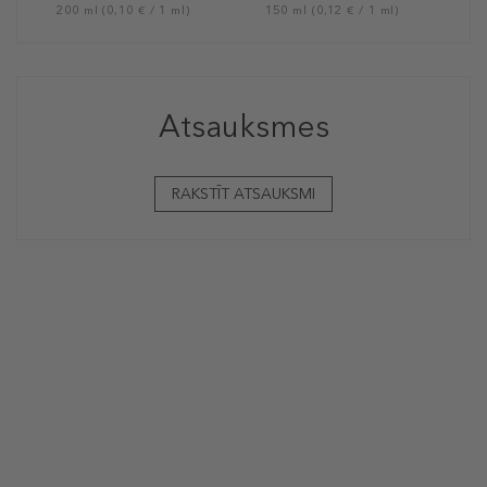
200 ml (0,10 € / 1 ml)
150 ml (0,12 € / 1 ml)
Atsauksmes
RAKSTĪT ATSAUKSMI