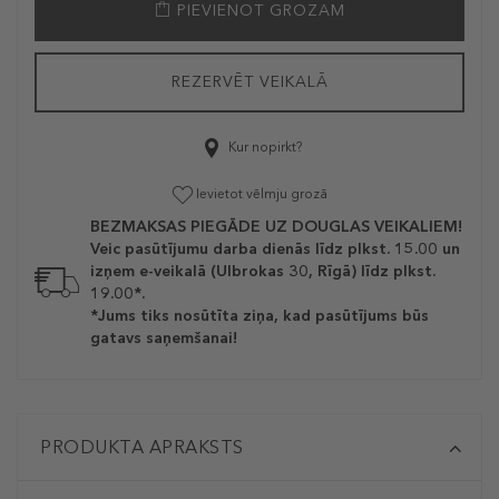
PIEVIENOT GROZAM
REZERVĒT VEIKALĀ
Kur nopirkt?
Ievietot vēlmju grozā
BEZMAKSAS PIEGĀDE UZ DOUGLAS VEIKALIEM!
Veic pasūtījumu darba dienās līdz plkst. 15.00 un
izņem e-veikalā (Ulbrokas 30, Rīgā) līdz plkst.
19.00*.
*Jums tiks nosūtīta ziņa, kad pasūtījums būs
gatavs saņemšanai!
PRODUKTA APRAKSTS