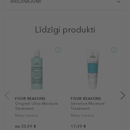
BRĪDINĀJUMI
Līdzīgi produkti
F
C
T
T
2
20
FOUR REASONS
FOUR REASONS
Original Ultra Moisture
Sensitive Moisture
Treatment
Treatment
Matu maska
Matu maska
no 20,99 €
17,99 €