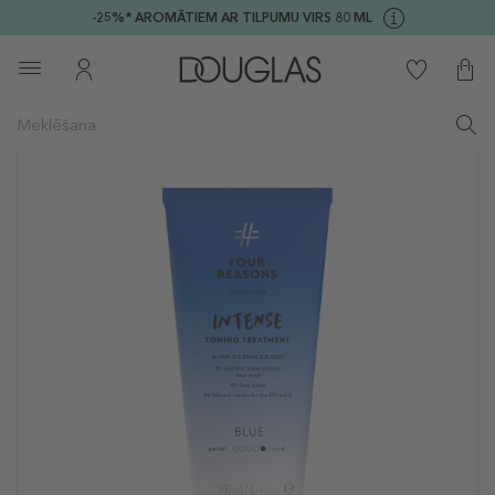
-25%* AROMĀTIEM AR TILPUMU VIRS 80 ML