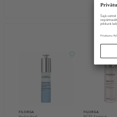
FILORGA
FILORGA
Hydra Hyal
NCEF Essence