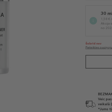
Selected
30 m
variation
1,58 € 
Akcija 
no 202
Šobrīd nav
Pieteikties paziņo
BEZMAK
Veic pas
veikalā 
*Jums ti