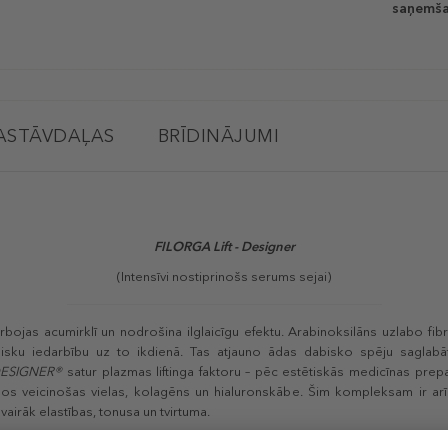
saņemša
ASTĀVDAĻAS
BRĪDINĀJUMI
FILORGA Lift - Designer
(Intensīvi nostiprinošs serums sejai)
bojas acumirklī un nodrošina ilglaicīgu efektu. Arabinoksilāns uzlabo fib
isku iedarbību uz to ikdienā. Tas atjauno ādas dabisko spēju saglabāt
DESIGNER®
satur plazmas liftinga faktoru – pēc estētiskās medicīnas prepa
nos veicinošas vielas, kolagēns un hialuronskābe. Šim kompleksam ir arī 
vairāk elastības, tonusa un tvirtuma.