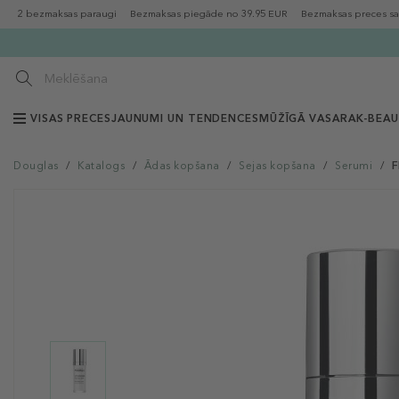
2 bezmaksas paraugi
Bezmaksas piegāde no 39.95 EUR
Bezmaksas preces sa
VISAS PRECES
JAUNUMI UN TENDENCES
MŪŽĪGĀ VASARA
K-BEA
Douglas
/
Katalogs
/
Ādas kopšana
/
Sejas kopšana
/
Serumi
/
F