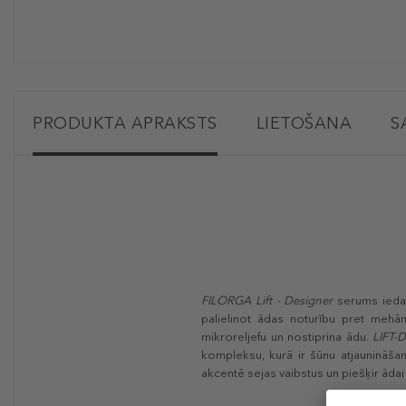
PRODUKTA APRAKSTS
LIETOŠANA
S
FILORGA Lift - Designer
serums iedar
palielinot ādas noturību pret mehān
mikroreljefu un nostiprina ādu.
LIFT-
kompleksu, kurā ir šūnu atjaunināša
akcentē sejas vaibstus un piešķir ādai 