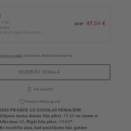
l
/ 1 ml
47,50 €
95 €*
spēkā:
6-08-01 līdz 2026-08-31
jumam e-pastā,
kad prece atkal būs pieejama.
REZERVĒT VEIKALĀ
Kur nopirkt?
Ievietot vēlmju grozā
SAS PIEGĀDE UZ DOUGLAS VEIKALIEM!
ūtījumu darba dienās līdz plkst. 15.00 un izņem e-
(Ulbrokas 30, Rīgā) līdz plkst. 19.00*.
ks nosūtīta ziņa, kad pasūtījums būs gatavs