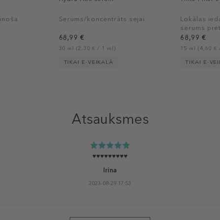
inoša
Serums/koncentrāts sejai
Lokālas ied
serums pre
grumbām
68,99 €
68,99 €
30 ml (2,30 € / 1 ml)
15 ml (4,60 € 
TIKAI E-VEIKALĀ
TIKAI E-VE
Atsauksmes
♥️♥️♥️♥️♥️♥️♥️♥️♥️
Irina
2023-08-29 17:53