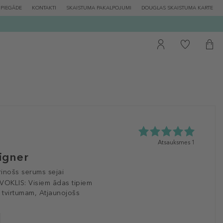
PIEGĀDE
KONTAKTI
SKAISTUMA PAKALPOJUMI
DOUGLAS SKAISTUMA KARTE
5.0
Atsauksmes 1
zvaigžņu
signer
no
5
prinošs serums sejai
no
VOKLIS:
Visiem ādas tipiem
1
 tvirtumam, Atjaunojošs
atsauksmēm