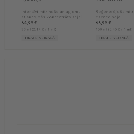
Intensīvi mitrinošs un apjomu
Reģenerējoša mitr
atjaunojošs koncentrāts sejai
esence sejai
64,99 €
66,99 €
30 ml (2,17 € / 1 ml)
150 ml (0,45 € / 1 ml)
TIKAI E-VEIKALĀ
TIKAI E-VEIKALĀ