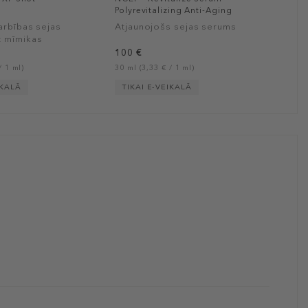
Polyrevitalizing Anti-Aging
Serum
arbības sejas
Atjaunojošs sejas serums
t mīmikas
100 €
/ 1 ml)
30 ml (3,33 € / 1 ml)
IKALĀ
TIKAI E-VEIKALĀ