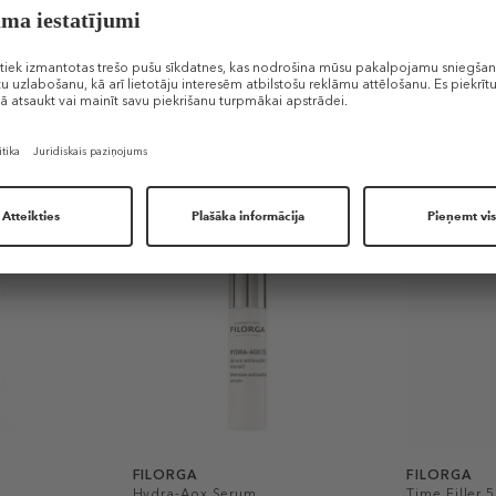
Līdzīgi produkti
FILORGA
FILORGA
Hydra-Aox Serum
Time Filler 