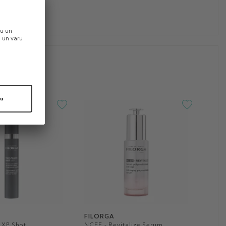
FILORGA
5 XP Shot
NCEF - Revitalize Serum