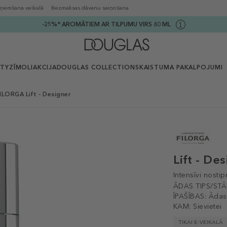
ņemšana veikalā
Bezmaksas dāvanu saiņošana
-25%* AROMĀTIEM AR TILPUMU VIRS 80 ML
UTY
ZĪMOLI
AKCIJA
DOUGLAS COLLECTION
SKAISTUMA PAKALPOJUMI
ILORGA Lift - Designer
Lift - De
Intensīvi nosti
ĀDAS TIPS/STĀ
ĪPAŠĪBAS:
Ādas
KAM:
Sievietei
TIKAI E-VEIKALĀ