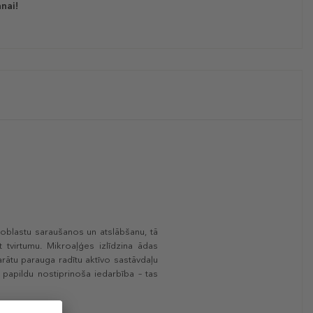
nai!
roblastu saraušanos un atslābšanu, tā
 tvirtumu. Mikroaļģes izlīdzina ādas
rātu parauga radītu aktīvo sastāvdaļu
papildu nostiprinoša iedarbība – tas