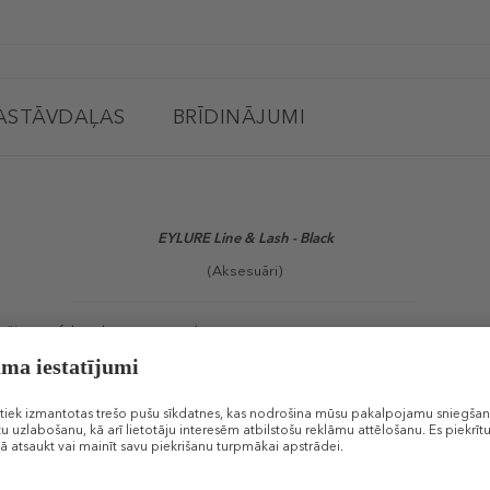
ASTĀVDAĻAS
BRĪDINĀJUMI
EYLURE
Line & Lash - Black
(Aksesuāri)
ošina perfektu skropstu noturību.