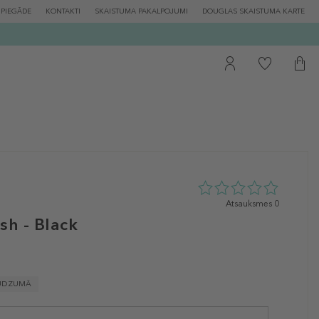
PIEGĀDE
KONTAKTI
SKAISTUMA PAKALPOJUMI
DOUGLAS SKAISTUMA KARTE
0
Atsauksmes 0
zvaigžņu
sh - Black
no
5
no
0
atsauksmēm
UDZUMĀ