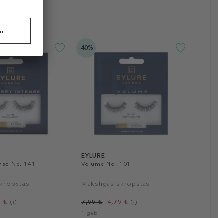
-40%
EYLURE
ense No. 141
Volume No. 101
skropstas
Mākslīgās skropstas
9 €
7,99 €
4,79 €
1 gab.