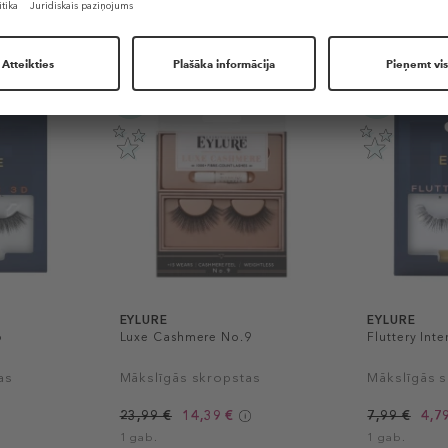
Līdzīgi produkti
-40%
-40%
EYLURE
EYLURE
6
Luxe Cashmere No.9
Fluttery Int
as
Mākslīgās skropstas
Mākslīgās 
23,99 €
14,39 €
7,99 €
4,7
1 gab.
1 gab.