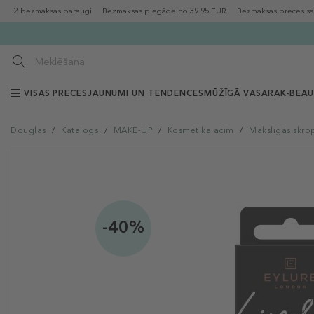
2 bezmaksas paraugi
Bezmaksas piegāde no 39.95 EUR
Bezmaksas preces sa
VISAS PRECES
JAUNUMI UN TENDENCES
MŪŽĪGĀ VASARA
K-BEA
Douglas
/
Katalogs
/
MAKE-UP
/
Kosmētika acīm
/
Mākslīgās skro
-40%