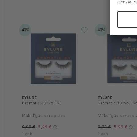
-40%
-40%
EYLURE
EYLURE
Dramatic 3D No.193
Dramatic 3D No.19
Mākslīgās skropstas
Mākslīgās skropst
9,99 €
5,99 €
9,99 €
5,99 €
1 gab.
1 gab.