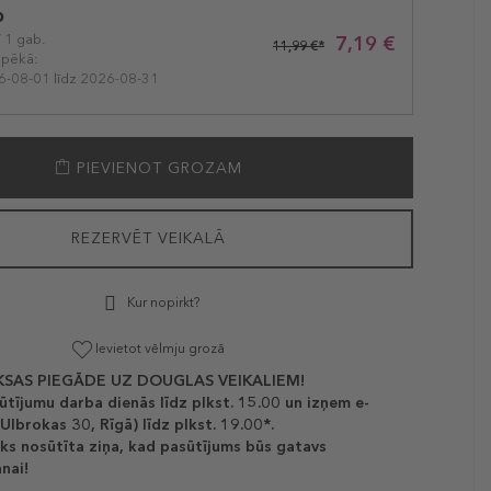
b
/ 1 gab.
7,19 €
11,99 €*
spēkā:
6-08-01 līdz 2026-08-31
PIEVIENOT GROZAM
REZERVĒT VEIKALĀ
Kur nopirkt?
Ievietot vēlmju grozā
SAS PIEGĀDE UZ DOUGLAS VEIKALIEM!
ūtījumu darba dienās līdz plkst. 15.00 un izņem e-
(Ulbrokas 30, Rīgā) līdz plkst. 19.00*.
ks nosūtīta ziņa, kad pasūtījums būs gatavs
nai!