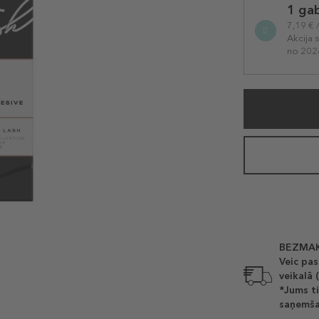
1 ga
variation
7,19 € 
Akcija 
no 202
BEZMAK
Veic pas
veikalā 
*Jums ti
saņemša