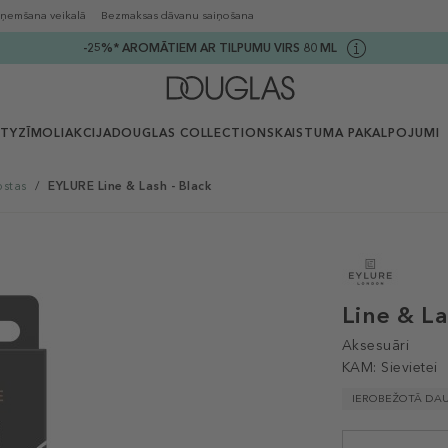
ņemšana veikalā
Bezmaksas dāvanu saiņošana
-25%* AROMĀTIEM AR TILPUMU VIRS 80 ML
UTY
ZĪMOLI
AKCIJA
DOUGLAS COLLECTION
SKAISTUMA PAKALPOJUMI
pstas
/
EYLURE Line & Lash - Black
Line & La
Aksesuāri
KAM:
Sievietei
IEROBEŽOTĀ DA
Selected