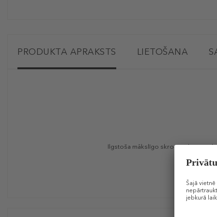
PRODUKTA APRAKSTS
LIETOŠANA
S
Ilgstoša mākslīgo skropstu līme nodr